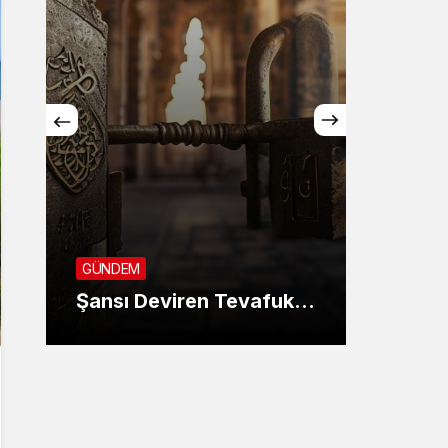
GÜNDE
SON 
GÜNDEM
KANU
Şansı Deviren Tevafuk…
AYIN