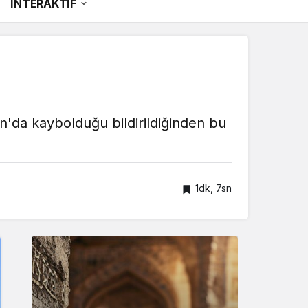
İNTERAKTİF
an'da kaybolduğu bildirildiğinden bu
1dk, 7sn