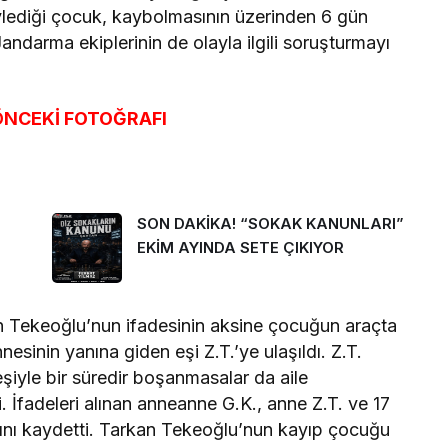
ylediği çocuk, kaybolmasının üzerinden 6 gün
darma ekiplerinin de olayla ilgili soruşturmayı
 ÖNCEKİ FOTOĞRAFI
SON DAKİKA! “SOKAK KANUNLARI”
EKİM AYINDA SETE ÇIKIYOR
n Tekeoğlu’nun ifadesinin aksine çocuğun araçta
esinin yanına giden eşi Z.T.’ye ulaşıldı. Z.T.
şiyle bir süredir boşanmasalar da aile
i. İfadeleri alınan anneanne G.K., anne Z.T. ve 17
ğını kaydetti. Tarkan Tekeoğlu’nun kayıp çocuğu