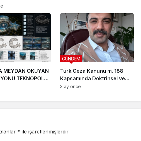
IYOR
ce
GÜNDEM
A MEYDAN OKUYAN
Türk Ceza Kanunu m. 188
ZYONU TEKNOPOLL
Kapsamında Doktrinsel ve
. ÜÇ DEV PROJEYLE
Yargısal İnceleme
3 ay önce
 ÇIKIYOR
 alanlar
*
ile işaretlenmişlerdir