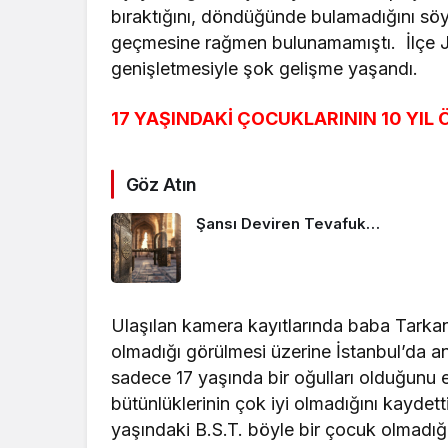
bıraktığını, döndüğünde bulamadığını sö
geçmesine rağmen bulunamamıştı. İlçe Jan
genişletmesiyle şok gelişme yaşandı.
17 YAŞINDAKİ ÇOCUKLARININ 10 YIL
Göz Atın
Şansı Deviren Tevafuk…
Ulaşılan kamera kayıtlarında baba Tarka
olmadığı görülmesi üzerine İstanbul’da ann
sadece 17 yaşında bir oğulları olduğunu e
bütünlüklerinin çok iyi olmadığını kaydett
yaşındaki B.S.T. böyle bir çocuk olmadı