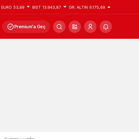
EURO
53,89
BIST
13.943,87
GR. ALTIN
6.175,69
Premium'a Geç