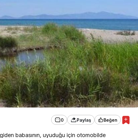
EKONOMİ
Konak Tel Çit, Tel Çit
Hesaplamada Yeni Bir
Yaklaşım
0
Paylaş
Beğen
a giden babasının, uyuduğu için otomobilde