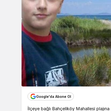
Google'da Abone Ol
İlçeye bağlı Bahçeliköy Mahallesi plajın