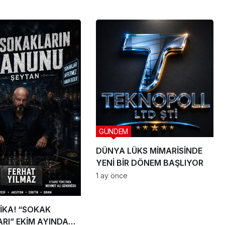
GÜNDEM
DÜNYA LÜKS MİMARİSİNDE
YENİ BİR DÖNEM BAŞLIYOR
1 ay önce
İKA! “SOKAK
RI” EKİM AYINDA