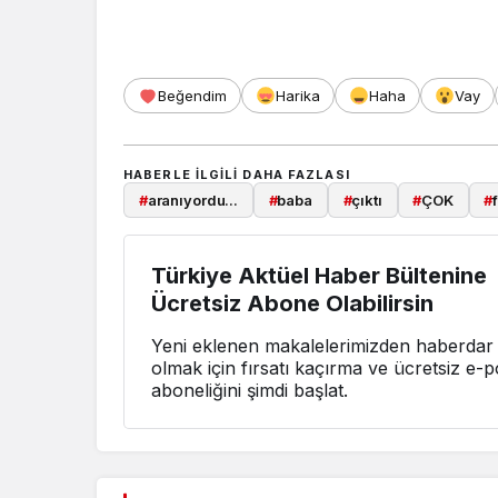
Beğendim
Harika
Haha
Vay
HABERLE ILGILI DAHA FAZLASI
#
aranıyordu...
#
baba
#
çıktı
#
ÇOK
#
Türkiye Aktüel Haber Bültenine
Ücretsiz Abone Olabilirsin
Yeni eklenen makalelerimizden haberdar
olmak için fırsatı kaçırma ve ücretsiz e-p
aboneliğini şimdi başlat.