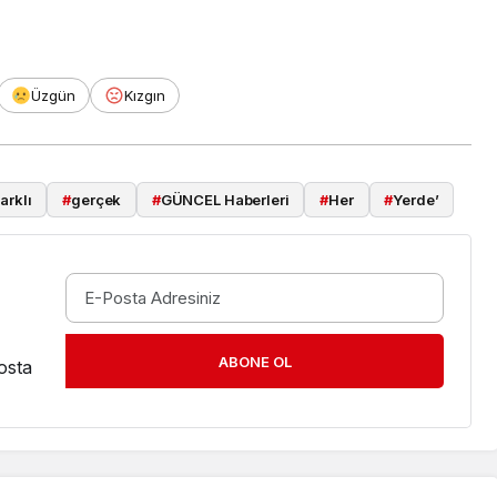
Üzgün
Kızgın
farklı
#
gerçek
#
GÜNCEL Haberleri
#
Her
#
Yerde’
ABONE OL
osta