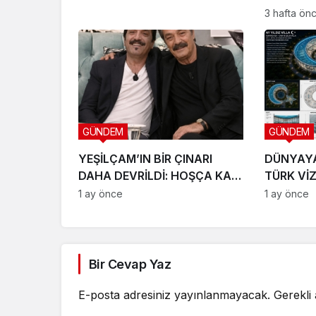
SETE ÇIK
3 hafta ön
GÜNDEM
GÜNDEM
YEŞİLÇAM’IN BİR ÇINARI
DÜNYAY
DAHA DEVRİLDİ: HOŞÇA KAL
TÜRK Vİ
CANIM ARKADAŞIM KADİR
LTD. ŞTİ
1 ay önce
1 ay önce
İNANIR
SAHNEYE
Bir Cevap Yaz
E-posta adresiniz yayınlanmayacak.
Gerekli