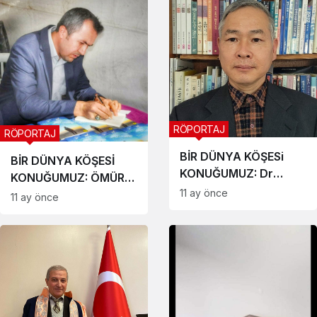
Şefi,Bestekar,Aranjör,Müzik
Yönetmeni Suat
Yıldırım
RÖPORTAJ
RÖPORTAJ
BİR DÜNYA KÖŞESi
BİR DÜNYA KÖŞESİ
KONUĞUMUZ: Dr
KONUĞUMUZ: ÖMÜR
KANG, BYEONG
11 ay önce
GÜRBÜZ
11 ay önce
GHEOL