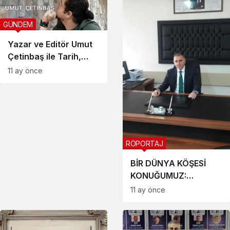
GÜNDEM
Yazar ve Editör Umut
Çetinbaş ile Tarih,
Yazı ve İlham 201
11 ay önce
RÖPORTAJ
BİR DÜNYA KÖŞESİ
KONUĞUMUZ:
MEHMET BOZYER
11 ay önce