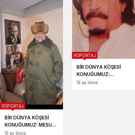
RÖPORTAJ
BİR DÜNYA KÖŞESİ
KONUĞUMUZ:
MEHMET EMİN
12 ay önce
TURGUT
RÖPORTAJ
BİR DÜNYA KÖŞESİ
KONUĞUMUZ: MESUT
YAMAN
12 ay önce