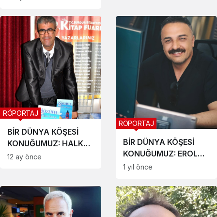
RÖPORTAJ
RÖPORTAJ
BİR DÜNYA KÖŞESİ
BİR DÜNYA KÖŞESİ
KONUĞUMUZ: HALK
KONUĞUMUZ: EROL
ŞAİRİ HÜSEYİN YILDIZ
12 ay önce
ÜNLÜ
1 yıl önce