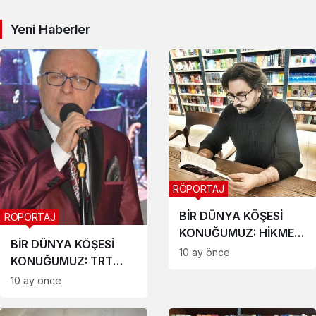
Yeni Haberler
RÖPORTAJ
BİR DÜNYA KÖŞESİ
RÖPORTAJ
KONUĞUMUZ: HİKMET
BİR DÜNYA KÖŞESİ
KIZIL
10 ay önce
KONUĞUMUZ: TRT
Ankara Radyosu
10 ay önce
Emekli Ses
Sanatçısı,TRT Koro