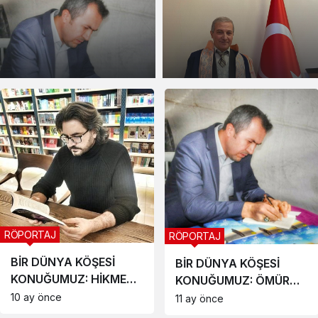
BİR DÜNYA KÖŞESİ
BİR DÜNYA KÖŞESİ
KONUĞUMUZ: ÖMÜR
KONUĞUMUZ: KAZIM
GÜRBÜZ
ÇANDIR
RÖPORTAJ
BİR DÜNYA KÖŞESi
KONUĞUMUZ: Dr
RÖPORTAJ
KANG, BYEONG GHEOL
11 ay önce
BİR DÜNYA KÖŞESİ
KONUĞUMUZ: ÖMÜR
GÜRBÜZ
11 ay önce