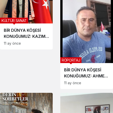
KÜLTÜR SANAT
BİR DÜNYA KÖŞESİ
KONUĞUMUZ: KAZIM
ÇANDIR
11 ay önce
RÖPORTAJ
BİR DÜNYA KÖŞESİ
KONUĞUMUZ: AHMET
TAŞOLUKLU CEREN
11 ay önce