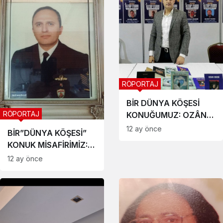
RÖPORTAJ
BİR DÜNYA KÖŞESİ
RÖPORTAJ
KONUĞUMUZ: OZÂN
EBEDİ
12 ay önce
BİR”DÜNYA KÖŞESİ”
KONUK MİSAFİRİMİZ:
Emekli Dz. Astsubay
12 ay önce
Abdullah Kaya