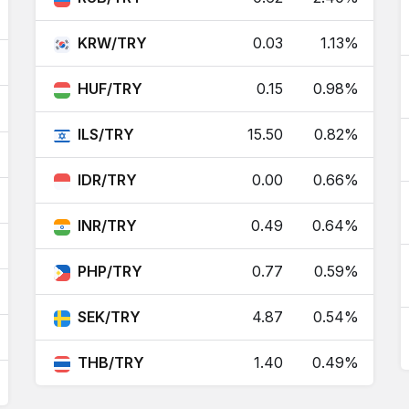
6.04
6.04
0.14%
KRW/TRY
0.03
1.13%
0.38
0.38
0.22%
HUF/TRY
0.15
0.98%
0.03
0.03
1.13%
ILS/TRY
15.50
0.82%
0.10
0.10
-1.55%
IDR/TRY
0.00
0.66%
0.00
0.00
0.16%
INR/TRY
0.49
0.64%
0.14
0.14
0.13%
PHP/TRY
0.77
0.59%
5.05
5.05
0.29%
SEK/TRY
4.87
0.54%
2.69
2.69
-0.20%
THB/TRY
1.40
0.49%