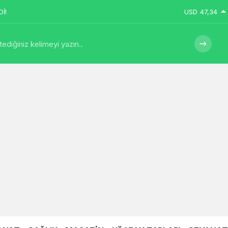
İ!
USD
47,34