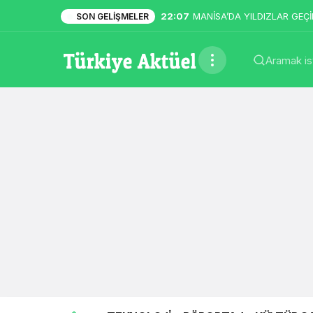
22:07
MANİSA’DA YILDIZLAR GEÇİD
SON GELIŞMELER