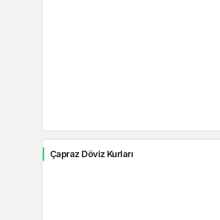
Meksika Pesosu
MXN
Macar Forinti
HUF
Yeni Zelanda Doları
NZD
Brezilya Reali
BRL
Endonezya Rupiahı
IDR
Çek Kronu
CZK
Çapraz Döviz Kurları
Polonya Zlotisi
PLN
Romen Leyi
RON
Çin Yuanı
CNY