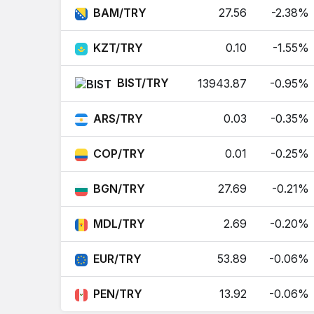
BAM/TRY
27.56
-2.38%
Hong Kong Doları
HKD
KZT/TRY
0.10
-1.55%
İzlanda Kronu
ISK
BIST/TRY
13943.87
-0.95%
Güney Kore Wonu
KRW
ARS/TRY
0.03
-0.35%
Kazakistan Tengesi
KZT
COP/TRY
0.01
-0.25%
Lübnan Lirası
LBP
BGN/TRY
27.69
-0.21%
Sri Lanka Rupisi
LKR
MDL/TRY
2.69
-0.20%
Fas Dirhemi
MAD
EUR/TRY
53.89
-0.06%
Moldova Leyi
MDL
PEN/TRY
13.92
-0.06%