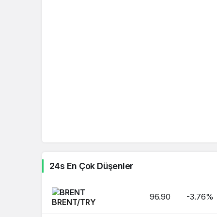
Arjantin Pesosu
ARS
Arnavut Leki
ALL
Azerbaycan Manatı
AZN
Konvertibl Mark
BAM
Şili Pesosu
CLP
Kolombiya Pesosu
COP
24s En Çok Düşenler
Kostarika Kolonu
CRC
Cezayir Dinarı
DZD
96.90
-3.76%
BRENT/TRY
Mısır Lirası
EGP