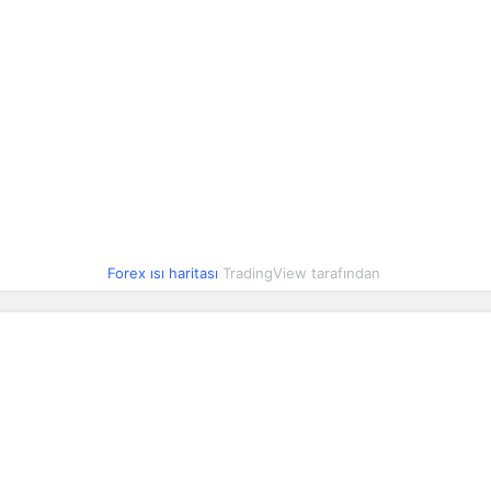
2.71
2.71
0.39%
0.15
0.15
0.98%
27.40
27.41
0.45%
9.32
9.32
0.24%
0.00
0.00
0.66%
Forex ısı haritası
TradingView tarafından
2.23
2.23
0.36%
12.47
12.47
0.43%
10.30
10.31
0.29%
6.99
6.99
0.24%