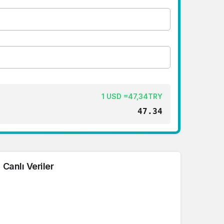
1 USD =47,34TRY
47.34
Canlı Veriler