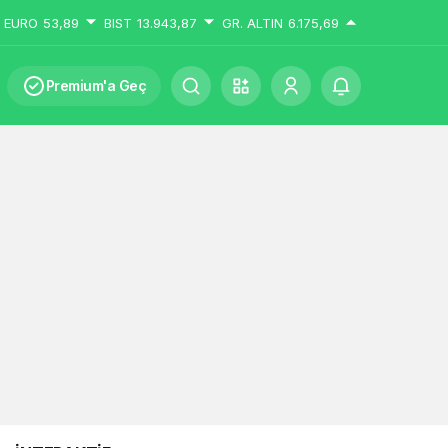
EURO
53,89
BIST
13.943,87
GR. ALTIN
6.175,69
Premium'a Geç