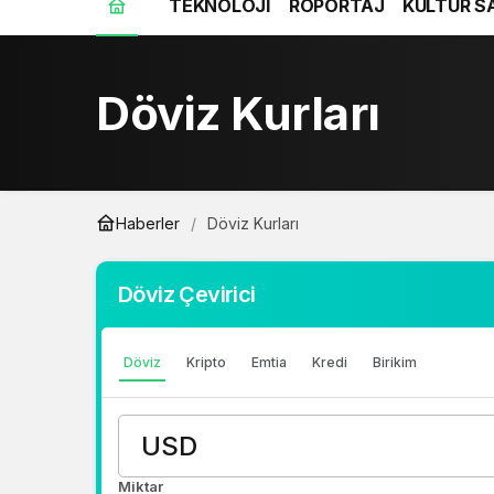
TEKNOLOJİ
RÖPORTAJ
KÜLTÜR S
Döviz Kurları
Haberler
Döviz Kurları
Döviz Çevirici
Döviz
Kripto
Emtia
Kredi
Birikim
Miktar