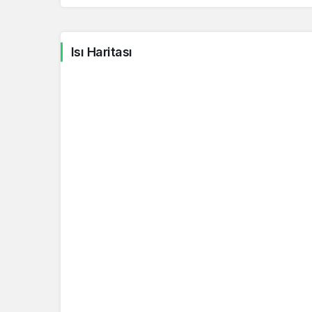
Norveç Kronu
NOK
Isı Haritası
Japon Yeni
JPY
Kuveyt Dinarı
KWD
Güney Afrika Randı
ZAR
Bahreyn Dinarı
BHD
Suudi Riyali
SAR
Irak Dinarı
IQD
İsrail Şekeli
ILS
Hindistan Rupisi
INR