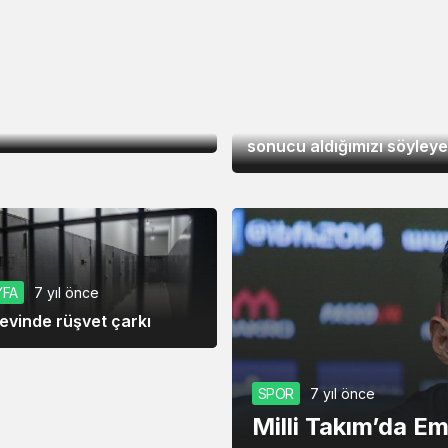
SPOR
7 yıl önce
Deschamps: İstediğimiz
sonucu aldığımızı söyle
YFA
7 yıl önce
vinde rüşvet çarkı
SPOR
7 yıl önce
Milli Takım’da E