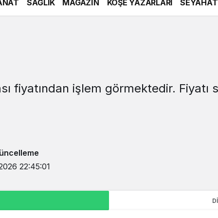
ANAT
SAĞLIK
MAGAZİN
KÖŞE YAZARLARI
SEYAHAT
rası fiyatından işlem görmektedir. Fiyat
üncelleme
2026 22:45:01
D