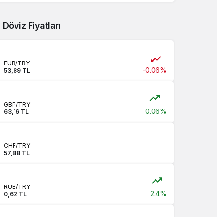
Döviz Fiyatları
EUR/TRY
-0.06%
53,89 TL
GBP/TRY
0.06%
63,16 TL
CHF/TRY
57,88 TL
RUB/TRY
2.4%
0,62 TL