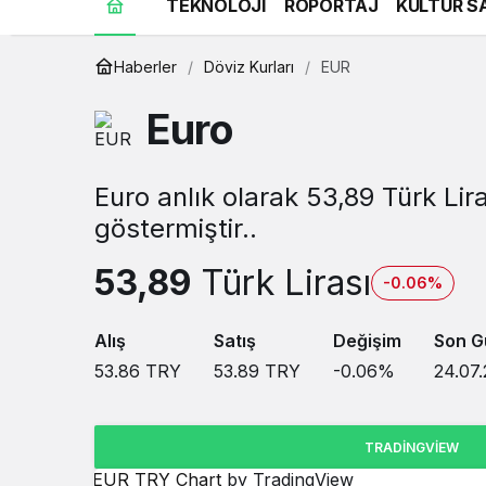
TEKNOLOJİ
RÖPORTAJ
KÜLTÜR S
Haberler
Döviz Kurları
EUR
Euro
Euro anlık olarak 53,89 Türk Li
göstermiştir..
53,89
Türk Lirası
-0.06%
Alış
Satış
Değişim
Son G
53.86
TRY
53.89
TRY
-0.06
%
24.07.
TRADINGVIEW
EUR TRY Chart
by TradingView