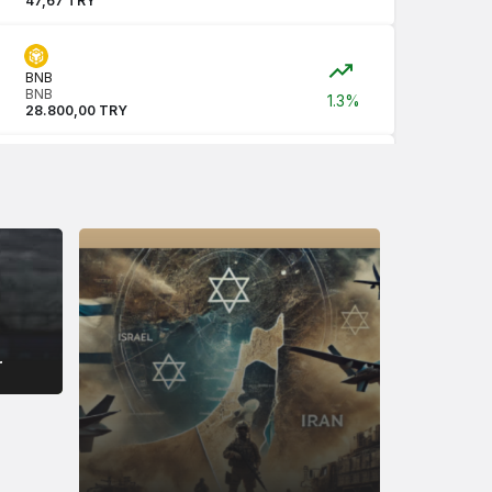
47,67 TRY
BNB
BNB
1.3%
28.800,00 TRY
USDC
USDC
47,68 TRY
XRP
XRP
49,45 TRY
r
SOL
Solana
2.1%
3.651,79 TRY