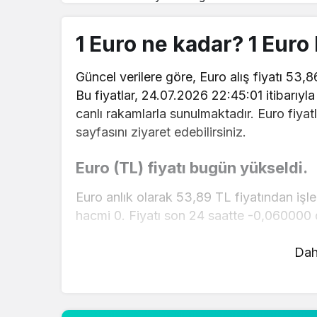
1 Euro ne kadar? 1 Eur
Güncel verilere göre, Euro alış fiyatı 53,86
Bu fiyatlar, 24.07.2026 22:45:01 itibarıyl
canlı rakamlarla sunulmaktadır. Euro fiyatl
sayfasını ziyaret edebilirsiniz.
Euro (TL) fiyatı bugün yükseldi.
Euro anlık olarak 53,89 TL fiyatından işl
hacmi 0. Fiyatı son 24 saatte -0,060000 d
Euro hesaplama işlemleri için, sayfanın üs
Dah
mevcut fiyatlar üzerinden hızlı ve kolay bi
gerçekleştirebilirsiniz. Euro fiyatları hakk
doğru adrestesiniz..