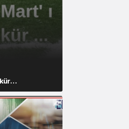
SİYASET
2 yıl önce
ükür…
Çöken Küreselcil