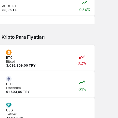
AUD/TRY
0.34%
33,06 TL
JPY/TRY
0,00 TL
Kripto Para Fiyatları
CNY/TRY
0.24%
6,99 TL
BTC
Bitcoin
-0.2%
3.095.809,00 TRY
ETH
Ethereum
0.1%
91.603,00 TRY
USDT
Tether