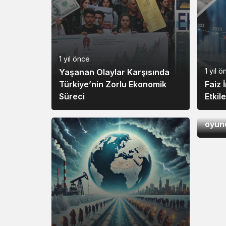
1 yıl önce
1 yıl 
Yaşanan Olaylar Karşısında
Türkiye’nin Zorlu Ekonomik
Faiz 
Süreci
Etkile
SPO
UEFA’
oyunc