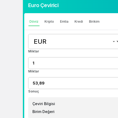
Euro Çevirici
1 Dolar Kaç TL ?
1 Euro Kaç TL ?
Döviz
Kripto
Emtia
Kredi
Birikim
1 Euro Kaç TL ?
1 CHF Kaç TL ?
1 RUB Kaç TL ?
Miktar
1 CNY Kaç TL ?
Miktar
Sonuç
Çeviri Bilgisi
Birim Değeri