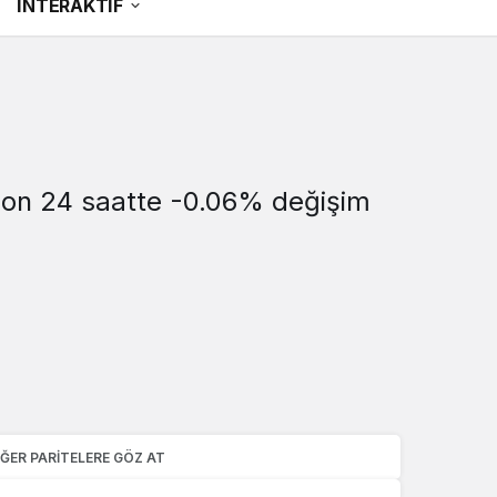
İNTERAKTİF
ı son 24 saatte -0.06% değişim
IĞER PARITELERE GÖZ AT