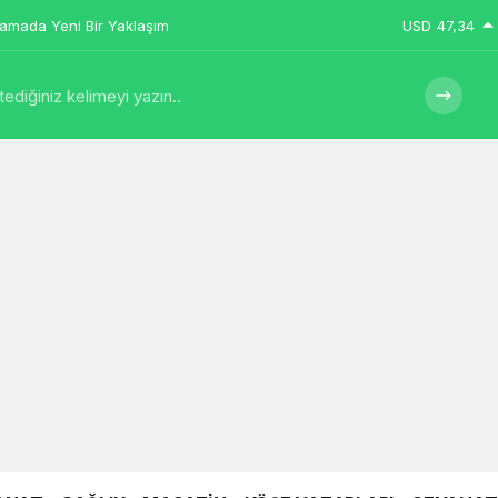
USD
47,34