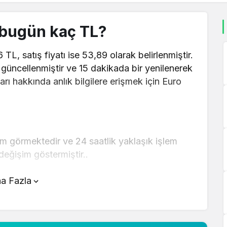
o bugün kaç TL?
 TL, satış fiyatı ise 53,89 olarak belirlenmiştir.
a güncellenmiştir ve 15 dakikada bir yenilenerek
arı hakkında anlık bilgilere erişmek için Euro
em görmektedir ve 24 saatlik yaklaşık işlem
eğişim göstermiştir..
tünde yer alan çevirici aracını kullanarak
a Fazla
r şekilde çevirme işlemlerinizi
ında detaylı bilgi ve anlık güncellemeler için