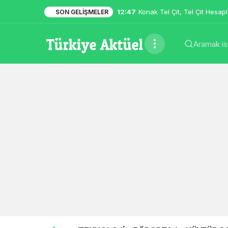
15:24
Şansı Deviren Tevafuk…
SON GELIŞMELER