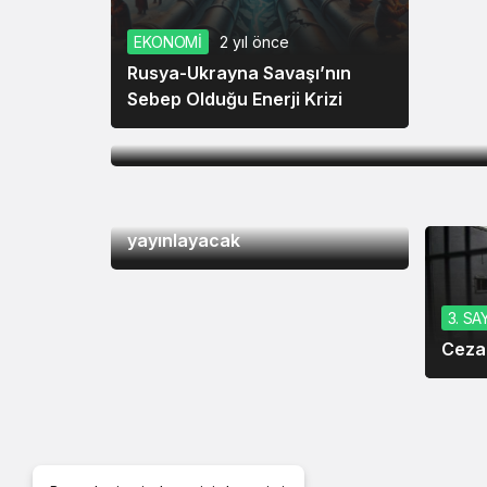
EKONOMİ
2 yıl önce
Rusya-Ukrayna Savaşı’nın
SPOR
7 yıl önce
Sebep Olduğu Enerji Krizi
Ronaldo 700. golünü attı
SPOR
7 yıl önce
İBB, Fransa-Türkiye maçını
yayınlayacak
3. SA
Cezae