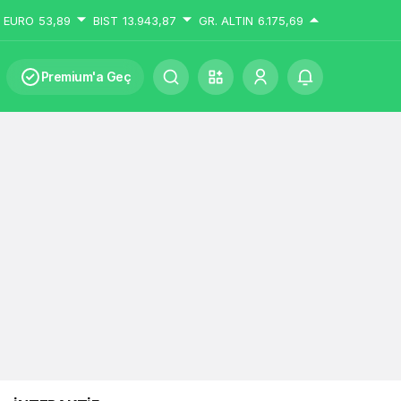
EURO
53,89
BIST
13.943,87
GR. ALTIN
6.175,69
Premium'a Geç