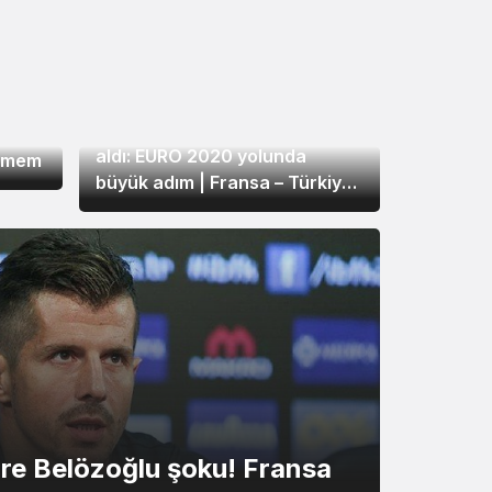
3. SAYFA
7 yıl önce
Milli Takım Fransa’da istediğini
aldı: EURO 2020 yolunda
yemem
büyük adım | Fransa – Türkiye:
1- 1
mre Belözoğlu şoku! Fransa