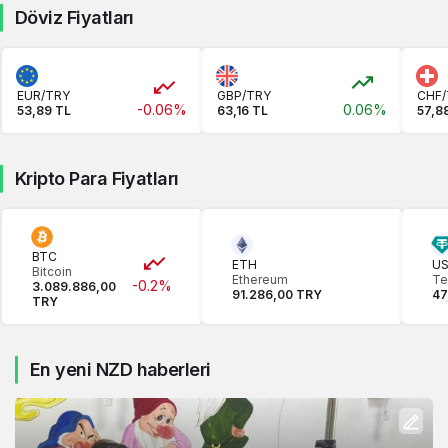
Döviz Fiyatları
EUR/TRY
GBP/TRY
CHF/
-0.06%
0.06%
53,89 TL
63,16 TL
57,8
Kripto Para Fiyatları
BTC
ETH
U
Bitcoin
Ethereum
Te
-0.2%
3.089.886,00
91.286,00 TRY
47
TRY
En yeni NZD haberleri