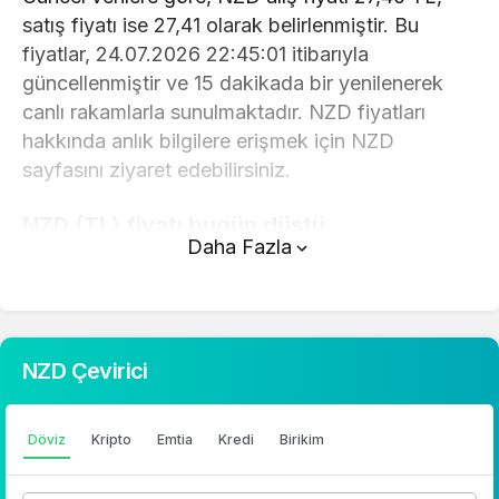
satış fiyatı ise 27,41 olarak belirlenmiştir. Bu
fiyatlar, 24.07.2026 22:45:01 itibarıyla
güncellenmiştir ve 15 dakikada bir yenilenerek
canlı rakamlarla sunulmaktadır. NZD fiyatları
hakkında anlık bilgilere erişmek için NZD
sayfasını ziyaret edebilirsiniz.
NZD (TL) fiyatı bugün düştü.
Daha Fazla
NZD anlık olarak 27,41 TL fiyatından işlem
görmektedir ve 24 saatlik yaklaşık işlem hacmi 0.
Fiyatı son 24 saatte 0,450000 değişim
göstermiştir..
NZD Çevirici
NZD hesaplama işlemleri için, sayfanın üstünde
yer alan çevirici aracını kullanarak mevcut fiyatlar
Döviz
Kripto
Emtia
Kredi
Birikim
üzerinden hızlı ve kolay bir şekilde çevirme