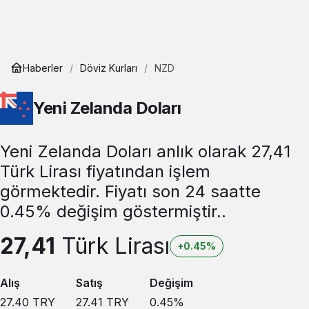
Haberler
Döviz Kurları
NZD
Yeni Zelanda Doları
Yeni Zelanda Doları anlık olarak 27,41
Türk Lirası fiyatından işlem
görmektedir. Fiyatı son 24 saatte
0.45% değişim göstermiştir..
27,41
Türk Lirası
+0.45%
Alış
Satış
Değişim
27.40
TRY
27.41
TRY
0.45
%