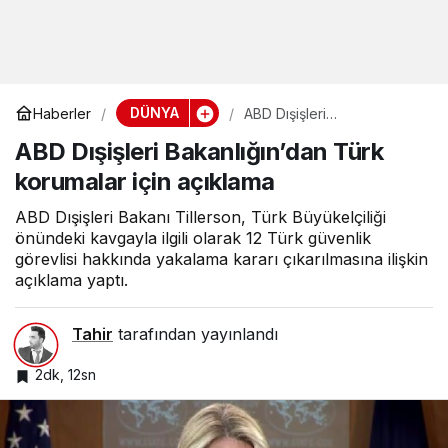
DÜNYA
Haberler
ABD Dışişleri
Bakanlığın’dan Türk
ABD Dışişleri Bakanlığın’dan Türk
korumalar için açıklama
korumalar için açıklama
ABD Dışişleri Bakanı Tillerson, Türk Büyükelçiliği
önündeki kavgayla ilgili olarak 12 Türk güvenlik
görevlisi hakkında yakalama kararı çıkarılmasına ilişkin
açıklama yaptı.
Tahir
tarafından yayınlandı
2dk, 12sn