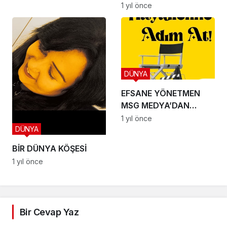
İLE SÖYLEŞİMİZ
1 yıl önce
DÜNYA
EFSANE YÖNETMEN
MSG MEDYA’DAN
EFSUNLU BİR
1 yıl önce
DÜNYA
OYUNCULUK SERÜVENİ
BAŞLIYOR
BİR DÜNYA KÖŞESİ
1 yıl önce
Bir Cevap Yaz