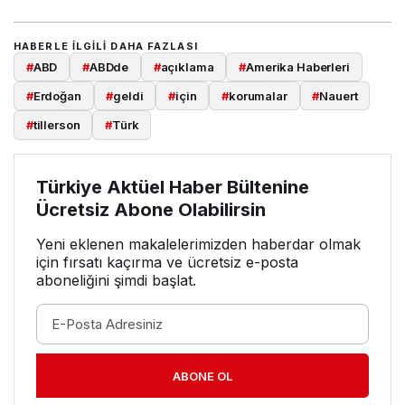
HABERLE ILGILI DAHA FAZLASI
#
ABD
#
ABDde
#
açıklama
#
Amerika Haberleri
#
Erdoğan
#
geldi
#
için
#
korumalar
#
Nauert
#
tillerson
#
Türk
Türkiye Aktüel Haber Bültenine
Ücretsiz Abone Olabilirsin
Yeni eklenen makalelerimizden haberdar olmak
için fırsatı kaçırma ve ücretsiz e-posta
aboneliğini şimdi başlat.
ABONE OL