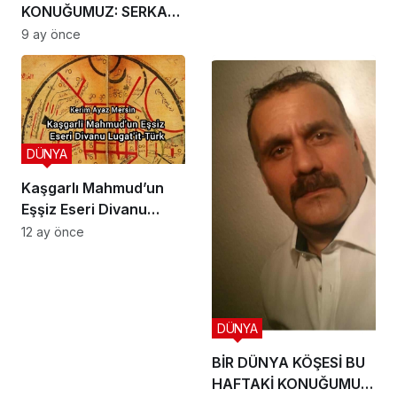
KONUĞUMUZ: SERKAN
KIPÇAK
9 ay önce
DÜNYA
Kaşgarlı Mahmud’un
Eşşiz Eseri Divanu
Lugat’it-Türk’
12 ay önce
DÜNYA
BİR DÜNYA KÖŞESİ BU
HAFTAKİ KONUĞUMUZ