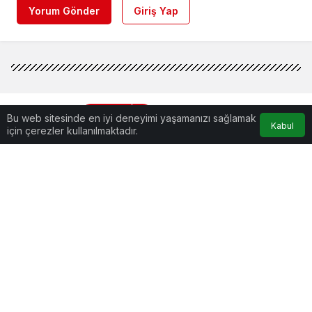
Yorum Gönder
Giriş Yap
DÜNYA
Haberler
Katar ve Amerika arasında
Bu web sitesinde en iyi deneyimi yaşamanızı sağlamak
sürpriz imza !
Kabul
için çerezler kullanılmaktadır.
Katar ve Amerika arasında sürpriz
imza !
Katar'ın Savunma Bakanlığı, F15 savaş uçağı alımı için
ABD ile anlaşma imzalandığını duyurdu
Tahir
tarafından yayınlandı
2dk, 3sn