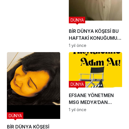
DÜNYA
BİR DÜNYA KÖŞESİ BU
HAFTAKİ KONUĞUMUZ
İLE SÖYLEŞİMİZ
1 yıl önce
DÜNYA
EFSANE YÖNETMEN
MSG MEDYA’DAN
EFSUNLU BİR
1 yıl önce
DÜNYA
OYUNCULUK SERÜVENİ
BAŞLIYOR
BİR DÜNYA KÖŞESİ