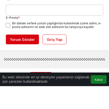
E-Posta
*
Bir dahaki sefere yorum yaptığımda kullanılmak üzere adımı, e-
posta adresimi ve web site adresimi bu tarayıcıya kaydet.
Yorum Gönder
Giriş Yap
DÜNYA
Haberler
BM’den operasyon
Bu web sitesinde en iyi deneyimi yaşamanızı sağlamak
açıklaması: Suriye için en
Kabul
için çerezler kullanılmaktadır.
BM’den operasyon açıklaması:
kötüsüne hazırlanıyoruz
Suriye için en kötüsüne
hazırlanıyoruz
Türkiye'nin Fırat'ın doğusuna tek başına yapmayı