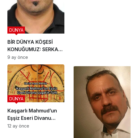
DÜNYA
BİR DÜNYA KÖŞESİ
KONUĞUMUZ: SERKAN
KIPÇAK
9 ay önce
DÜNYA
Kaşgarlı Mahmud’un
Eşşiz Eseri Divanu
Lugat’it-Türk’
12 ay önce