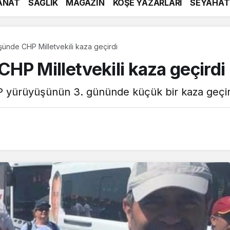
ANAT
SAĞLIK
MAGAZİN
KÖŞE YAZARLARI
SEYAHAT
şünde CHP Milletvekili kaza geçirdi
HP Milletvekili kaza geçirdi
P yürüyüşünün 3. gününde küçük bir kaza geçir