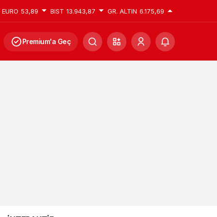
EURO
53,89
BIST
13.943,87
GR. ALTIN
6.175,69
Premium'a Geç