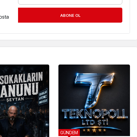
ABONE OL
osta
GÜNDEM