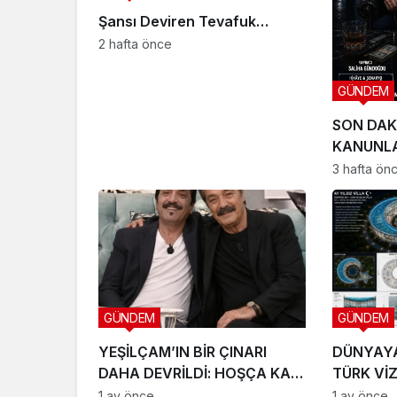
Şansı Deviren Tevafuk…
2 hafta önce
GÜNDEM
SON DAK
KANUNLA
SETE ÇIK
3 hafta ön
GÜNDEM
GÜNDEM
YEŞİLÇAM’IN BİR ÇINARI
DÜNYAY
DAHA DEVRİLDİ: HOŞÇA KAL
TÜRK Vİ
CANIM ARKADAŞIM KADİR
LTD. ŞTİ
1 ay önce
1 ay önce