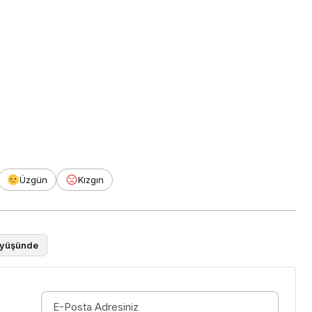
Üzgün
Kızgın
üyüşünde