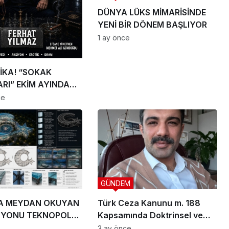
DÜNYA LÜKS MİMARİSİNDE
YENİ BİR DÖNEM BAŞLIYOR
1 ay önce
İKA! “SOKAK
RI” EKİM AYINDA
IYOR
ce
GÜNDEM
A MEYDAN OKUYAN
Türk Ceza Kanunu m. 188
ZYONU TEKNOPOLL
Kapsamında Doktrinsel ve
. ÜÇ DEV PROJEYLE
Yargısal İnceleme
3 ay önce