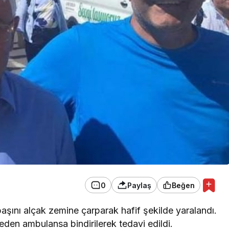
EKONOMİ
Konak Tel Çit, Tel Çit
Hesaplamada Yeni Bir
Yaklaşım
0
Paylaş
Beğen
aşını alçak zemine çarparak hafif şekilde yaralandı.
eden ambulansa bindirilerek tedavi edildi.