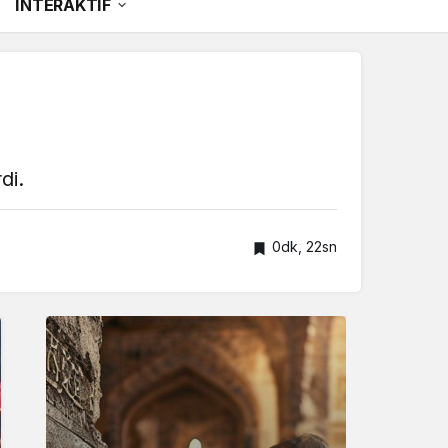
İNTERAKTİF
di.
0dk, 22sn