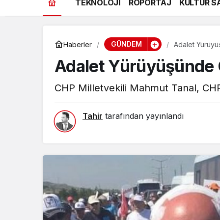
TEKNOLOJİ
RÖPORTAJ
KÜLTÜR S
GÜNDEM
Haberler
Adalet Yürüyü
Adalet Yürüyüşünde C
CHP Milletvekili Mahmut Tanal, CH
Tahir
tarafından yayınlandı