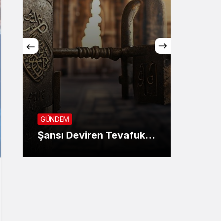
GÜNDE
SON 
GÜNDEM
KANU
Şansı Deviren Tevafuk…
AYIN