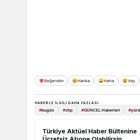
Beğendim
Harika
Haha
Vay
HABERLE ILGILI DAHA FAZLASI
#
bugün
#
chp
#
GÜNCEL Haberleri
#
yür
Türkiye Aktüel Haber Bültenine
Ücretsiz Abone Olabilirsin