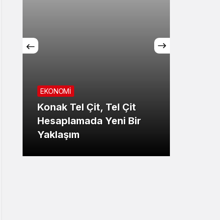
EKONOMİ
Konak Tel Çit, Tel Çit
GÜNDE
Hesaplamada Yeni Bir
Yaklaşım
Şansı