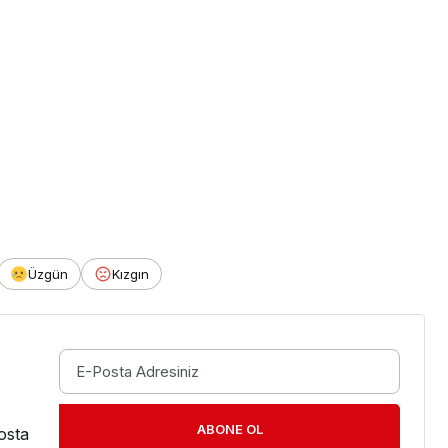
Üzgün
Kızgın
ABONE OL
osta