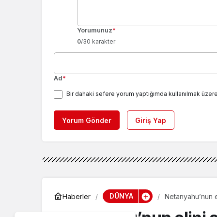
Yorumunuz
*
0
/30 karakter
Ad
*
Bir dahaki sefere yorum yaptığımda kullanılmak üzere
Yorum Gönder
Giriş Yap
DÜNYA
Haberler
Netanyahu’nun e