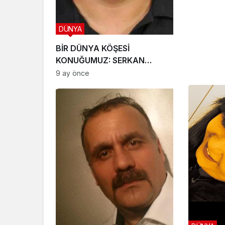
DÜNYA
BİR DÜNYA KÖŞESİ
KONUĞUMUZ: SERKAN
KIPÇAK
9 ay önce