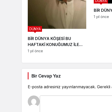
DÜNYA
BİR DÜN
1 yıl önce
DÜNYA
BİR DÜNYA KÖŞESİ BU
HAFTAKİ KONUĞUMUZ İLE
SÖYLEŞİMİZ
1 yıl önce
Bir Cevap Yaz
E-posta adresiniz yayınlanmayacak.
Gerekli