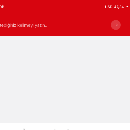
İ!
USD
47,34