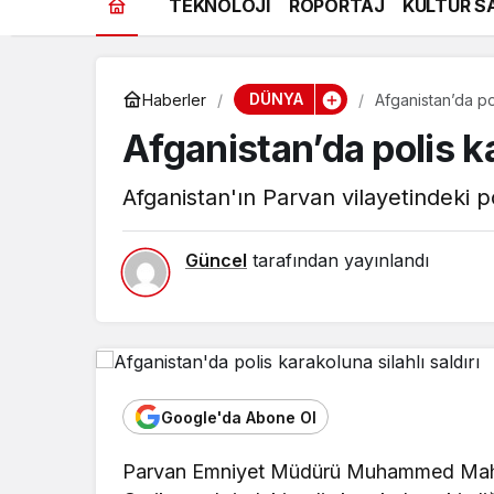
TEKNOLOJİ
RÖPORTAJ
KÜLTÜR S
DÜNYA
Haberler
Afganistan’da pol
Afganistan’da polis ka
Afganistan'ın Parvan vilayetindeki po
Güncel
tarafından yayınlandı
Google'da Abone Ol
Parvan Emniyet Müdürü Muhammed Mahfuz