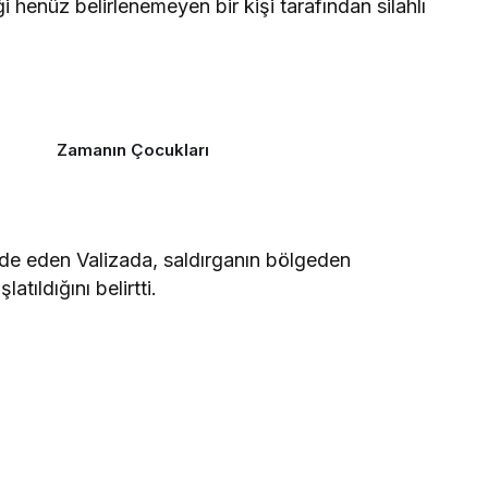
i henüz belirlenemeyen bir kişi tarafından silahlı
Zamanın Çocukları
GÜNDEM
 ifade eden Valizada, saldırganın bölgeden
MANİSA’DA YILDIZLAR
atıldığını belirtti.
GEÇİDİ!