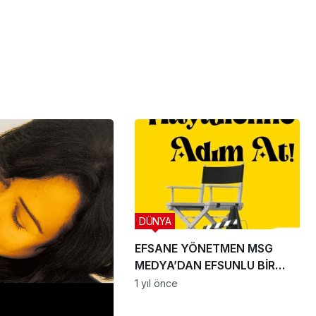
DÜNYA
EFSANE YÖNETMEN MSG
MEDYA’DAN EFSUNLU BİR
OYUNCULUK SERÜVENİ
1 yıl önce
BAŞLIYOR