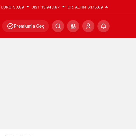
EURO
53,89
BIST
13.943,87
GR. ALTIN
6.175,69
Premium'a Geç