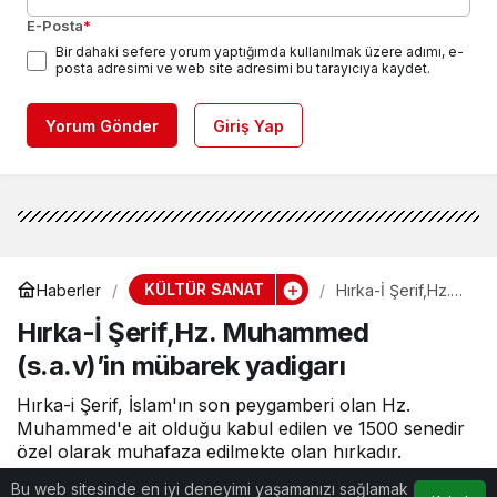
E-Posta
*
Bir dahaki sefere yorum yaptığımda kullanılmak üzere adımı, e-
posta adresimi ve web site adresimi bu tarayıcıya kaydet.
Yorum Gönder
Giriş Yap
KÜLTÜR SANAT
Haberler
Hırka-İ Şerif,Hz.
Muhammed
Hırka-İ Şerif,Hz. Muhammed
(s.a.v)’in mübarek
yadigarı
(s.a.v)’in mübarek yadigarı
Hırka-i Şerif, İslam'ın son peygamberi olan Hz.
Muhammed'e ait olduğu kabul edilen ve 1500 senedir
özel olarak muhafaza edilmekte olan hırkadır.
Uzmanlar tarafından büyük bir itina ile onarılan ve
Bu web sitesinde en iyi deneyimi yaşamanızı sağlamak