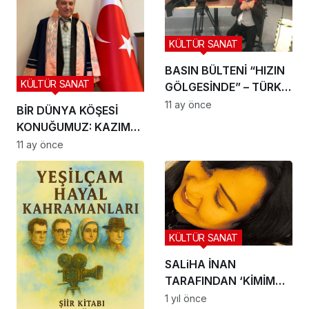
KÜLTÜR SANAT
BASIN BÜLTENİ “HIZIN
KÜLTÜR SANAT
GÖLGESİNDE” – TÜRK
SİNEMASINDA
11 ay önce
BİR DÜNYA KÖŞESİ
AKSİYONUN YENİ
KONUĞUMUZ: KAZIM
TANIMI!
ÇANDIR
11 ay önce
KÜLTÜR SANAT
SALiHA İNAN
TARAFINDAN ‘KİMİM
BEN’ ŞiiRi ANALİZ VE
1 yıl önce