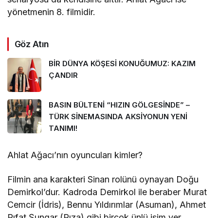
yönetmenin 8. filmidir.
Göz Atın
BİR DÜNYA KÖŞESİ KONUĞUMUZ: KAZIM
ÇANDIR
BASIN BÜLTENİ “HIZIN GÖLGESİNDE” –
TÜRK SİNEMASINDA AKSİYONUN YENİ
TANIMI!
Ahlat Ağacı’nın oyuncuları kimler?
Filmin ana karakteri Sinan rolünü oynayan Doğu
Demirkol’dur. Kadroda Demirkol ile beraber Murat
Cemcir (İdris), Bennu Yıldırımlar (Asuman), Ahmet
Rıfat Şungar (Rıza) gibi birçok ünlü isim yer