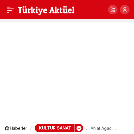
Hırka-İ Şerif,Hz.
0
Paylaş
Muhammed (s.a.v)’in
mübarek yadigarı
KÜLTÜR SANAT
Haberler
Ahlat Ağacı
Cannes’da büyük