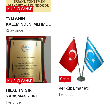
YORUMU
KÜLTÜR SANAT
“VEFANIN
KALEMİNDEN: MEHMET
GÜNDOĞDU AZİZ
12 ay önce
SANATÇILARA SAYGI
ŞİİRLERİ”
Genel
KÜLTÜR SANAT
Kerkük Emaneti
HİLAL TV ŞİİR
1 yıl önce
YARIŞMASI JÜRİ
BAŞKANLIĞI PLAKETİ
1 yıl önce