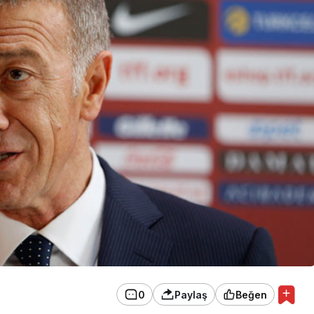
EKONOMİ
Konak Tel Çit, Tel Çit
Hesaplamada Yeni Bir
Yaklaşım
0
Paylaş
Beğen