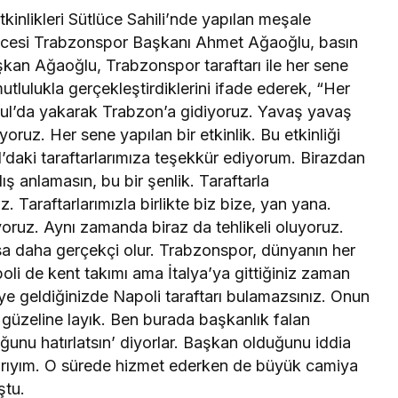
inlikleri Sütlüce Sahili’nde yapılan meşale
öncesi Trabzonspor Başkanı Ahmet Ağaoğlu, basın
kan Ağaoğlu, Trabzonspor taraftarı ile her sene
mutlulukla gerçekleştirdiklerini ifade ederek, “Her
bul’da yakarak Trabzon’a gidiyoruz. Yavaş yavaş
oruz. Her sene yapılan bir etkinlik. Bu etkinliği
’daki taraftarlarımıza teşekkür ediyorum. Birazdan
ş anlamasın, bu bir şenlik. Taraftarla
 Taraftarlarımızla birlikte biz bize, yan yana.
ruz. Aynı zamanda biraz da tehlikeli oluyoruz.
rsa daha gerçekçi olur. Trabzonspor, dünyanın her
poli de kent takımı ama İtalya’ya gittiğiniz zaman
e geldiğinizde Napoli taraftarı bulamazsınız. Onun
n güzeline layık. Ben burada başkanlık falan
nu hatırlatsın’ diyorlar. Başkan olduğunu iddia
arıyım. O sürede hizmet ederken de büyük camiya
ştu.