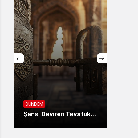
GÜNDE
SON 
GÜNDEM
KANU
Şansı Deviren Tevafuk…
AYIN