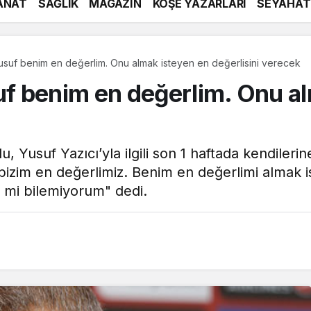
ANAT
SAĞLIK
MAGAZİN
KÖŞE YAZARLARI
SEYAHAT
suf benim en değerlim. Onu almak isteyen en değerlisini verecek
f benim en değerlim. Onu al
usuf Yazıcı’yla ilgili son 1 haftada kendilerine 
f bizim en değerlimiz. Benim en değerlimi almak 
y mi bilemiyorum" dedi.