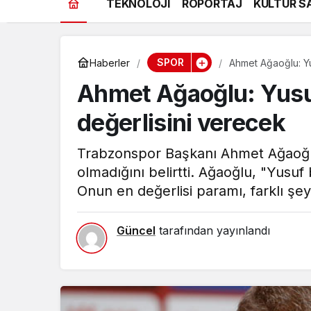
TEKNOLOJİ
RÖPORTAJ
KÜLTÜR S
SPOR
Haberler
Ahmet Ağaoğlu: Yu
Ahmet Ağaoğlu: Yusu
değerlisini verecek
Trabzonspor Başkanı Ahmet Ağaoğlu, Y
olmadığını belirtti. Ağaoğlu, "Yusu
Onun en değerlisi paramı, farklı şe
Güncel
tarafından yayınlandı