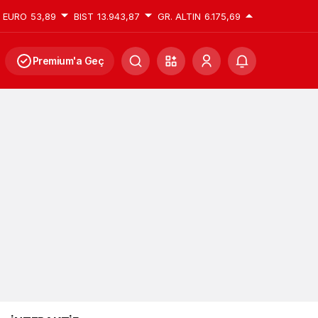
EURO
53,89
BIST
13.943,87
GR. ALTIN
6.175,69
Premium'a Geç