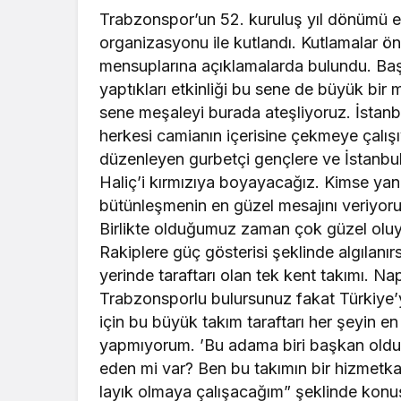
Trabzonspor’un 52. kuruluş yıl dönümü etk
organizasyonu ile kutlandı. Kutlamalar 
mensuplarına açıklamalarda bulundu. Baş
yaptıkları etkinliği bu sene de büyük bir 
sene meşaleyi burada ateşliyoruz. İstan
herkesi camianın içerisine çekmeye çalışıy
düzenleyen gurbetçi gençlere ve İstanbul
Haliç’i kırmızıya boyayacağız. Kimse yanlı
bütünleşmenin en güzel mesajını veriyoruz.
Birlikte olduğumuz zaman çok güzel oluyo
Rakiplere güç gösterisi şeklinde algılanı
yerinde taraftarı olan tek kent takımı. Na
Trabzonsporlu bulursunuz fakat Türkiye’y
için bu büyük takım taraftarı her şeyin e
yapmıyorum. ’Bu adama biri başkan olduğu
eden mi var? Ben bu takımın bir hizmetk
layık olmaya çalışacağım” şeklinde konu