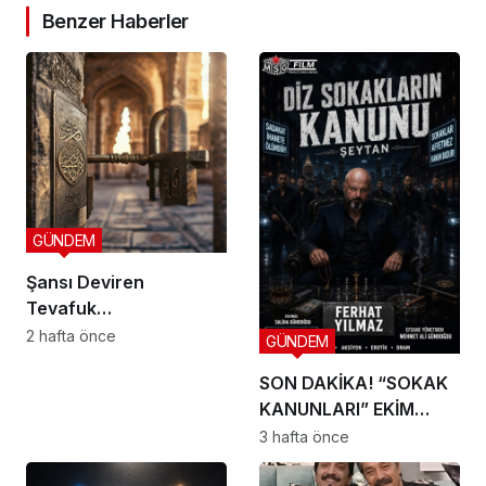
Benzer Haberler
GÜNDEM
Şansı Deviren
Tevafuk…
2 hafta önce
GÜNDEM
SON DAKİKA! “SOKAK
KANUNLARI” EKİM
AYINDA SETE ÇIKIYOR
3 hafta önce