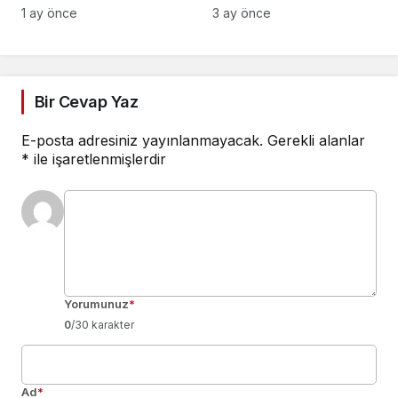
VİZYONU TEKNOPOLL
Doktrinsel ve Yargısal
1 ay önce
3 ay önce
LTD. ŞTİ. ÜÇ DEV
İnceleme
PROJEYLE SAHNEYE
ÇIKIYOR
Bir Cevap Yaz
E-posta adresiniz yayınlanmayacak.
Gerekli alanlar
*
ile işaretlenmişlerdir
Yorumunuz
*
0
/30 karakter
Ad
*