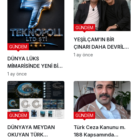
GÜNDEM
YEŞİLÇAM’IN BİR
ÇINARI DAHA DEVRİLDİ:
GÜNDEM
HOŞÇA KAL CANIM
1 ay önce
DÜNYA LÜKS
ARKADAŞIM KADİR
MİMARİSİNDE YENİ BİR
İNANIR
DÖNEM BAŞLIYOR
1 ay önce
GÜNDEM
GÜNDEM
DÜNYAYA MEYDAN
Türk Ceza Kanunu m.
OKUYAN TÜRK
188 Kapsamında