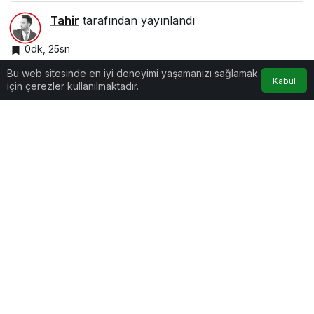
Tahir
tarafından yayınlandı
0dk, 25sn
Bu web sitesinde en iyi deneyimi yaşamanızı sağlamak
Kabul
için çerezler kullanılmaktadır.
Google'da Abone Ol
0
Paylaş
Beğen