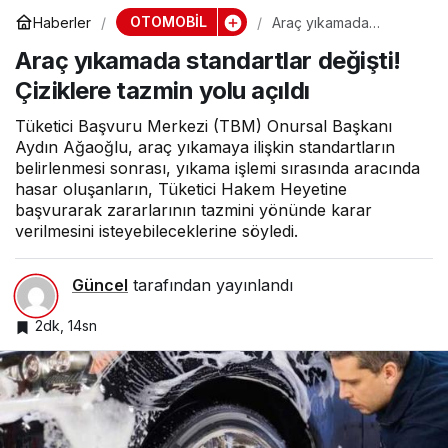
OTOMOBİL
Haberler
Araç yıkamada
standartlar değişti!
Araç yıkamada standartlar değişti!
Çiziklere tazmin yolu
açıldı
Çiziklere tazmin yolu açıldı
Tüketici Başvuru Merkezi (TBM) Onursal Başkanı
Aydın Ağaoğlu, araç yıkamaya ilişkin standartların
belirlenmesi sonrası, yıkama işlemi sırasında aracında
hasar oluşanların, Tüketici Hakem Heyetine
başvurarak zararlarının tazmini yönünde karar
verilmesini isteyebileceklerine söyledi.
Güncel
tarafından yayınlandı
2dk, 14sn