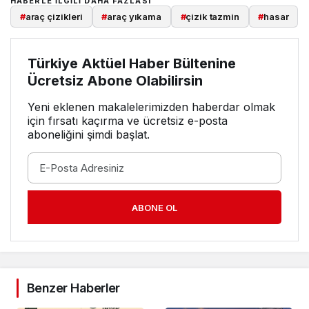
HABERLE ILGILI DAHA FAZLASI
#
araç çizikleri
#
araç yıkama
#
çizik tazmin
#
hasar
Türkiye Aktüel Haber Bültenine
Ücretsiz Abone Olabilirsin
Yeni eklenen makalelerimizden haberdar olmak
için fırsatı kaçırma ve ücretsiz e-posta
aboneliğini şimdi başlat.
ABONE OL
Benzer Haberler