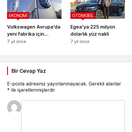
EKONOMİ
OTOMOBİL
Volkswagen Avrupa’da
Egea’ya 225 milyon
yeni fabrika için
dolarlık yüz nakli
görüşmelere başlıyor
7 yıl önce
7 yıl önce
Bir Cevap Yaz
E-posta adresiniz yayınlanmayacak.
Gerekli alanlar
*
ile işaretlenmişlerdir