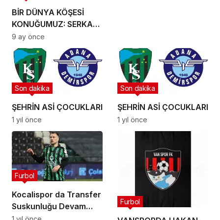
BİR DÜNYA KÖŞESİ
KONUĞUMUZ: SERKAN
KIPÇAK
9 ay önce
Son dakika
Son dakika
ŞEHRİN ASİ ÇOCUKLARI
ŞEHRİN ASİ ÇOCUKLARI
1 yıl önce
1 yıl önce
Furbol
Kocalispor da Transfer
Furbol
Suskunluğu Devam
Ediyor
1 yıl önce