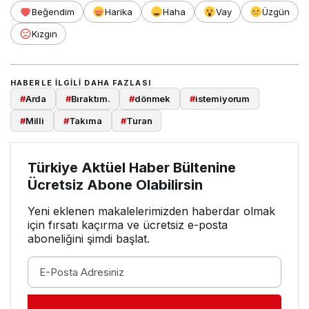
Beğendim
Harika
Haha
Vay
Üzgün
Kızgın
HABERLE ILGILI DAHA FAZLASI
#
Arda
#
Bıraktım.
#
dönmek
#
istemiyorum
#
Milli
#
Takıma
#
Turan
Türkiye Aktüel Haber Bültenine
Ücretsiz Abone Olabilirsin
Yeni eklenen makalelerimizden haberdar olmak
için fırsatı kaçırma ve ücretsiz e-posta
aboneliğini şimdi başlat.