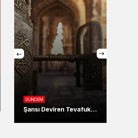
GÜNDE
SON 
GÜNDEM
KANU
Şansı Deviren Tevafuk…
AYIN