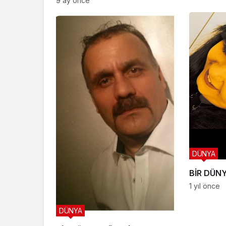
9 ay önce
DÜNYA
BİR DÜN
1 yıl önce
DÜNYA