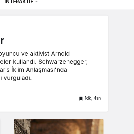
İNTERAKTİF
r
oyuncu ve aktivist Arnold
eler kullandı. Schwarzenegger,
aris İklim Anlaşması'nda
i vurguladı.
1dk, 4sn