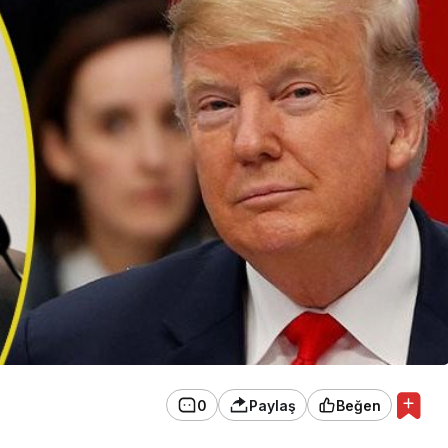
EKONOMİ
Konak Tel Çit, Tel Çit
Hesaplamada Yeni Bir
Yaklaşım
0
Paylaş
Beğen