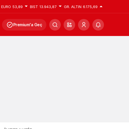
EURO
53,89
BIST
13.943,87
GR. ALTIN
6.175,69
Premium'a Geç