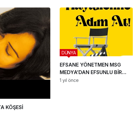
DÜNYA
EFSANE YÖNETMEN MSG
MEDYA’DAN EFSUNLU BİR
OYUNCULUK SERÜVENİ
1 yıl önce
BAŞLIYOR
YA KÖŞESİ