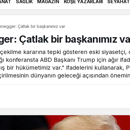
ANAT
SAĞLIK
MAGAZİN
KÖŞE YAZARLARI
SEYAHAT
negger: Çatlak bir başkanımız var
r: Çatlak bir başkanımız va
çekilme kararına tepki gösteren eski siyasetçi, 
ı konferansta ABD Başkanı Trump için ağır ifad
 bir hükümetimiz var." ifadelerini kullanarak, P
eçirilmesinin dünyanın geleceği açısından önemin