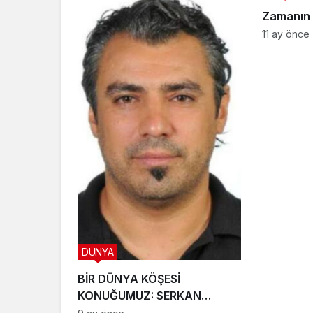
Zamanın 
11 ay önce
DÜNYA
BİR DÜNYA KÖŞESİ
KONUĞUMUZ: SERKAN
KIPÇAK