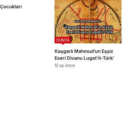
Çocukları
DÜNYA
Kaşgarlı Mahmud’un Eşşiz
Eseri Divanu Lugat’it-Türk’
12 ay önce