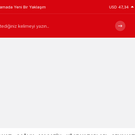
plamada Yeni Bir Yaklaşım
USD
47,34