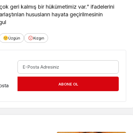
 geri kalmış bir hükümetimiz var.” ifadelerini
rlaştırılan hususların hayata geçirilmesinin
gul
Üzgün
Kızgın
ABONE OL
osta