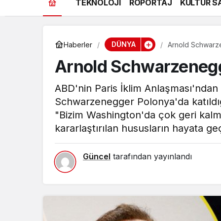
TEKNOLOJİ
RÖPORTAJ
KÜLTÜR S
DÜNYA
Haberler
Arnold Schwarze
Arnold Schwarzenegge
ABD'nin Paris İklim Anlaşması'ndan 
Schwarzenegger Polonya'da katıldığ
"Bizim Washington'da çok geri kalmış
kararlaştırılan hususların hayata g
Güncel
tarafından yayınlandı