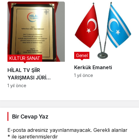
SANATÇILARA SAYGI
ŞİİRLERİ”
Genel
KÜLTÜR SANAT
Kerkük Emaneti
HİLAL TV ŞİİR
1 yıl önce
YARIŞMASI JÜRİ
BAŞKANLIĞI PLAKETİ
1 yıl önce
Bir Cevap Yaz
E-posta adresiniz yayınlanmayacak.
Gerekli alanlar
*
ile işaretlenmişlerdir