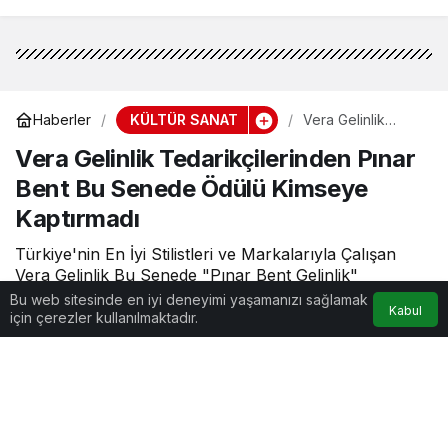
KÜLTÜR SANAT
Haberler
Vera Gelinlik
Tedarikçilerinden
Vera Gelinlik Tedarikçilerinden Pınar
Pınar Bent Bu
Senede Ödülü
Bent Bu Senede Ödülü Kimseye
Kimseye
Kaptırmadı
Kaptırmadı
Türkiye'nin En İyi Stilistleri ve Markalarıyla Çalışan
Vera Gelinlik Bu Senede "Pınar Bent Gelinlik"
Ürünlerine Mağazasında Yer Verecek.
Bu web sitesinde en iyi deneyimi yaşamanızı sağlamak
Kabul
için çerezler kullanılmaktadır.
Tahir
tarafından yayınlandı
0dk, 30sn