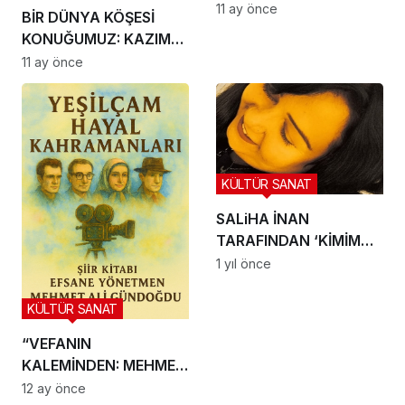
SİNEMASINDA
11 ay önce
BİR DÜNYA KÖŞESİ
AKSİYONUN YENİ
KONUĞUMUZ: KAZIM
TANIMI!
ÇANDIR
11 ay önce
KÜLTÜR SANAT
SALiHA İNAN
TARAFINDAN ‘KİMİM
BEN’ ŞiiRi ANALİZ VE
1 yıl önce
YORUMU
KÜLTÜR SANAT
“VEFANIN
KALEMİNDEN: MEHMET
GÜNDOĞDU AZİZ
12 ay önce