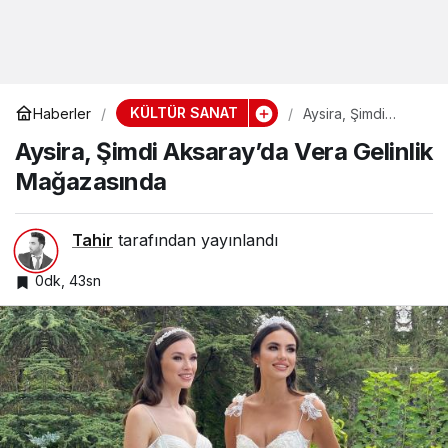
KÜLTÜR SANAT
Haberler
Aysira, Şimdi
Aksaray’da Vera
Aysira, Şimdi Aksaray’da Vera Gelinlik
Gelinlik
Mağazasında
Mağazasında
Tahir
tarafından yayınlandı
0dk, 43sn