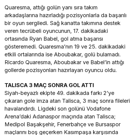
Quaresma, attığı golün yanı sıra takım
arkadaşlarına hazırladığı pozisyonlarla da başarılı
bir oyun sergiledi. Sağ kanatta takımına destek
veren tecrübeli oyuncunun, 17. dakikadaki
ortasında Ryan Babel, gol atma başarısı
gösteremedi. Quaresma’nın 19 ve 25. dakikadaki
etkili ortalarında ise Aboubakar, golü bulamadı.
Ricardo Quaresma, Aboubakar ve Babel’in attığı
gollerde pozisyonları hazırlayan oyuncu oldu.
TALISCA 3 MAÇ SONRA GOL ATTI
Siyah-beyazlı ekipte 49. dakikada farkı 2’ye
çıkaran gole imza atan Talisca, 3 maç sonra fileleri
havalandırdı. Ligdeki son golünü Vodafone
Arena’daki Adanaspor maçında atan Talisca;
Medipol Başakşehir, Fenerbahçe ve Bursaspor
maçlarını boş geçerken Kasımpaşa karşısında