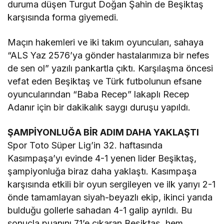
duruma düşen Turgut Doğan Şahin de Beşiktaş
karşısında forma giyemedi.
Maçın hakemleri ve iki takım oyuncuları, sahaya
“ALS Yaz 2576’ya gönder hastalarımıza bir nefes
de sen ol” yazılı pankartla çıktı. Karşılaşma öncesi
vefat eden Beşiktaş ve Türk futbolunun efsane
oyuncularından “Baba Recep” lakaplı Recep
Adanır için bir dakikalık saygı duruşu yapıldı.
ŞAMPİYONLUĞA BİR ADIM DAHA YAKLAŞTI
Spor Toto Süper Lig’in 32. haftasında
Kasımpaşa’yı evinde 4-1 yenen lider Beşiktaş,
şampiyonluğa biraz daha yaklaştı. Kasımpaşa
karşısında etkili bir oyun sergileyen ve ilk yarıyı 2-1
önde tamamlayan siyah-beyazlı ekip, ikinci yarıda
bulduğu gollerle sahadan 4-1 galip ayrıldı. Bu
sonuçla puanını 71’e çıkaran Beşiktaş, hem