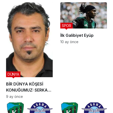
SPOR
İlk Galibiyet Eyüp
10 ay önce
DÜNYA
BİR DÜNYA KÖŞESİ
KONUĞUMUZ: SERKAN
KIPÇAK
9 ay önce