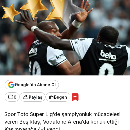
Google'da Abone Ol
0
Paylaş
Beğen
Spor Toto Süper Lig’de şampiyonluk mücadelesi
veren Beşiktaş, Vodafone Arena’da konuk ettiği
Kasımpaşa’yı 4-1 yendi.