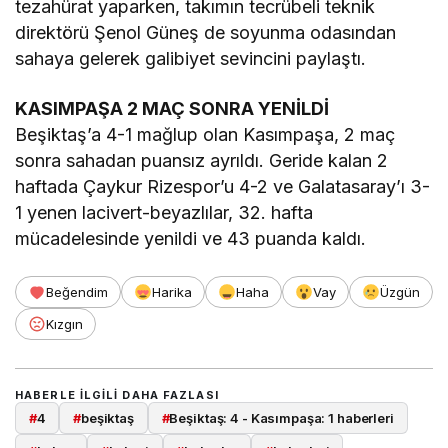
tezahürat yaparken, takımın tecrübeli teknik
direktörü Şenol Güneş de soyunma odasından
sahaya gelerek galibiyet sevincini paylaştı.
KASIMPAŞA 2 MAÇ SONRA YENİLDİ
Beşiktaş’a 4-1 mağlup olan Kasımpaşa, 2 maç
sonra sahadan puansız ayrıldı. Geride kalan 2
haftada Çaykur Rizespor’u 4-2 ve Galatasaray’ı 3-
1 yenen lacivert-beyazlılar, 32. hafta
mücadelesinde yenildi ve 43 puanda kaldı.
Beğendim
Harika
Haha
Vay
Üzgün
Kızgın
HABERLE ILGILI DAHA FAZLASI
#
4
#
beşiktaş
#
Beşiktaş: 4 - Kasımpaşa: 1 haberleri