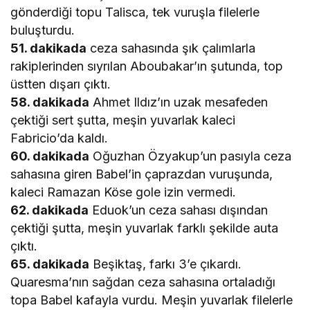
gönderdiği topu Talisca, tek vuruşla filelerle
buluşturdu.
51. dakikada
ceza sahasında şık çalımlarla
rakiplerinden sıyrılan Aboubakar’ın şutunda, top
üstten dışarı çıktı.
58. dakikada
Ahmet Ildız’ın uzak mesafeden
çektiği sert şutta, meşin yuvarlak kaleci
Fabricio’da kaldı.
60. dakikada
Oğuzhan Özyakup’un pasıyla ceza
sahasına giren Babel’in çaprazdan vuruşunda,
kaleci Ramazan Köse gole izin vermedi.
62. dakikada
Eduok’un ceza sahası dışından
çektiği şutta, meşin yuvarlak farklı şekilde auta
çıktı.
65. dakikada
Beşiktaş, farkı 3’e çıkardı.
Quaresma’nın sağdan ceza sahasına ortaladığı
topa Babel kafayla vurdu. Meşin yuvarlak filelerle