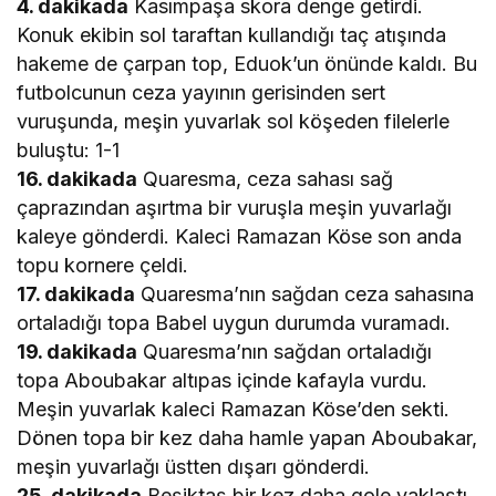
4. dakikada
Kasımpaşa skora denge getirdi.
Konuk ekibin sol taraftan kullandığı taç atışında
hakeme de çarpan top, Eduok’un önünde kaldı. Bu
futbolcunun ceza yayının gerisinden sert
vuruşunda, meşin yuvarlak sol köşeden filelerle
buluştu: 1-1
16. dakikada
Quaresma, ceza sahası sağ
çaprazından aşırtma bir vuruşla meşin yuvarlağı
kaleye gönderdi. Kaleci Ramazan Köse son anda
topu kornere çeldi.
17. dakikada
Quaresma’nın sağdan ceza sahasına
ortaladığı topa Babel uygun durumda vuramadı.
19. dakikada
Quaresma’nın sağdan ortaladığı
topa Aboubakar altıpas içinde kafayla vurdu.
Meşin yuvarlak kaleci Ramazan Köse’den sekti.
Dönen topa bir kez daha hamle yapan Aboubakar,
meşin yuvarlağı üstten dışarı gönderdi.
25. dakikada
Beşiktaş bir kez daha gole yaklaştı.