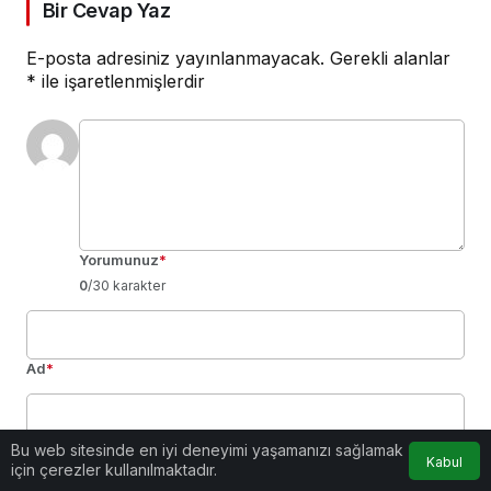
Bir Cevap Yaz
E-posta adresiniz yayınlanmayacak.
Gerekli alanlar
*
ile işaretlenmişlerdir
Yorumunuz
*
0
/30 karakter
Ad
*
Bu web sitesinde en iyi deneyimi yaşamanızı sağlamak
E-Posta
*
Kabul
için çerezler kullanılmaktadır.
Bir dahaki sefere yorum yaptığımda kullanılmak üzere adımı, e-