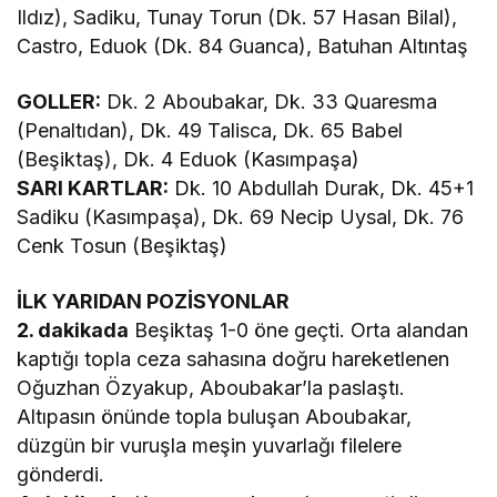
Ildız), Sadiku, Tunay Torun (Dk. 57 Hasan Bilal),
Castro, Eduok (Dk. 84 Guanca), Batuhan Altıntaş
GOLLER:
Dk. 2 Aboubakar, Dk. 33 Quaresma
(Penaltıdan), Dk. 49 Talisca, Dk. 65 Babel
(Beşiktaş), Dk. 4 Eduok (Kasımpaşa)
SARI KARTLAR:
Dk. 10 Abdullah Durak, Dk. 45+1
Sadiku (Kasımpaşa), Dk. 69 Necip Uysal, Dk. 76
Cenk Tosun (Beşiktaş)
İLK YARIDAN POZİSYONLAR
2. dakikada
Beşiktaş 1-0 öne geçti. Orta alandan
kaptığı topla ceza sahasına doğru hareketlenen
Oğuzhan Özyakup, Aboubakar’la paslaştı.
Altıpasın önünde topla buluşan Aboubakar,
düzgün bir vuruşla meşin yuvarlağı filelere
gönderdi.