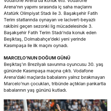
Vodafone Arena’da konuk etti. Vodafone
Arena’nın yapımı sırasında iç saha maçlarını
Atatürk Olimpiyat Stadı ile 3. Başakşehir Fatih
Terim statlarında oynayan ve lacivert-beyazlı
rakibini geçen sezonki lig mücadelesinde 3.
Başakşehir Fatih Terim Stadı’nda konuk eden
Beşiktaş, Dolmabahçe’deki yeni yerinde
Kasımpaşa ile ilk maçını oynadı.
MARCELO’NUN DOĞUM GÜNÜ
Beşiktaş’ın Brezilyalı savunma oyuncusu 30. yaş
gününde Kasımpaşa maçına çıktı. Vodafone
Arena’daki maçlarda babalarını yalnız bırakmayan
Marcelo’nun çocukları, tribünde açtıkları pankartla
babalarının yaş gününü kutladı.