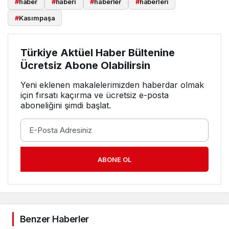
#
haber
#
haberi
#
haberler
#
haberleri
#
Kasımpaşa
Türkiye Aktüel Haber Bültenine
Ücretsiz Abone Olabilirsin
Yeni eklenen makalelerimizden haberdar olmak
için fırsatı kaçırma ve ücretsiz e-posta
aboneliğini şimdi başlat.
ABONE OL
Benzer Haberler