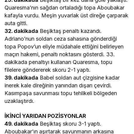
Quaresma’nın sağdan ortaladığı topa Aboubakar
kafayla vurdu. Meşin yuvarlak üst direğe çarparak
auta gitti.
32. dakikada
Beşiktaş penaltı kazandı.
Adriano’nun soldan ceza sahasına gönderdiği
topa Popov’un eliyle müdahale ettiğini belirleyen
maçın hakemi, penaltı noktasını gösterdi. 33.
dakikada penaltıyı kullanan Quaresma, topu
filelere göndererek skoru 2-1 yaptı.
39. dakikada
Babel soldan aut çizgisine kadar
inerek kale direğinin yanından dışarı çevirdi.
Kasımpaşa savunması topu tehlikeli bölgeden
uzaklaştırdı.
İKİNCİ YARIDAN POZİSYONLAR
49. dakikada
Beşiktaş skoru 3-1 yaptı.
Aboubakar’ın aşırtarak savunmanın arkasına