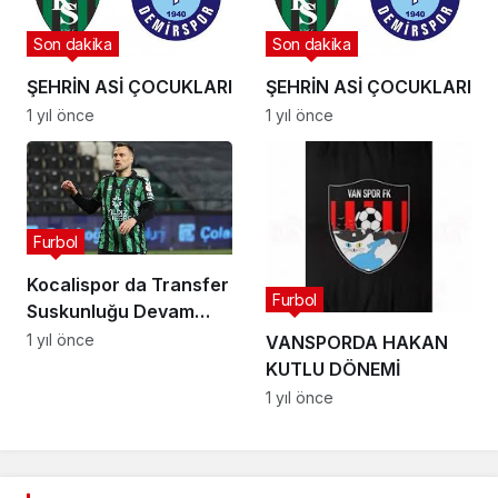
Son dakika
Son dakika
ŞEHRİN ASİ ÇOCUKLARI
ŞEHRİN ASİ ÇOCUKLARI
1 yıl önce
1 yıl önce
Furbol
Kocalispor da Transfer
Furbol
Suskunluğu Devam
Ediyor
1 yıl önce
VANSPORDA HAKAN
KUTLU DÖNEMİ
1 yıl önce