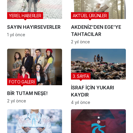
YEREL HABERLER
AKTÜEL ÜRÜNLER
SAYIN HAYIRSEVERLER
AKDENİZ’DEN EGE’YE
TAHTACILAR
1 yıl önce
2 yıl önce
3. SAYFA
FOTO GALERİ
İSRAF İÇİN YUKARI
BİR TUTAM NEŞE!
KAYDIR
2 yıl önce
4 yıl önce