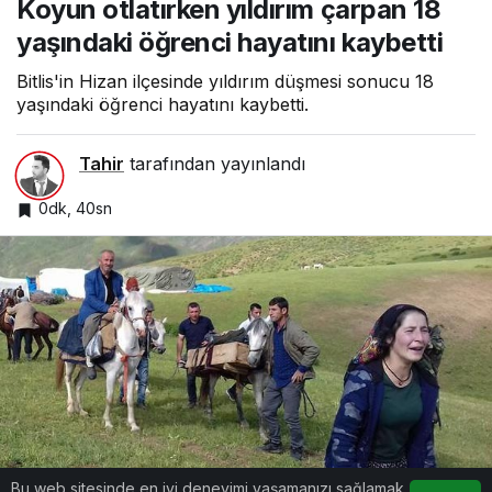
Koyun otlatırken yıldırım çarpan 18
18 yaşındaki
öğrenci hayatını
yaşındaki öğrenci hayatını kaybetti
kaybetti
Bitlis'in Hizan ilçesinde yıldırım düşmesi sonucu 18
yaşındaki öğrenci hayatını kaybetti.
Tahir
tarafından yayınlandı
0dk, 40sn
Bu web sitesinde en iyi deneyimi yaşamanızı sağlamak