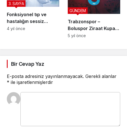
3. SAYFA
GÜNDEM
Fonksiyonel tıp ve
hastalığın sessiz
Trabzonspor –
adımları
Boluspor Ziraat Kupa
4 yıl önce
Mücadelesi
5 yıl önce
Bir Cevap Yaz
E-posta adresiniz yayınlanmayacak.
Gerekli alanlar
*
ile işaretlenmişlerdir