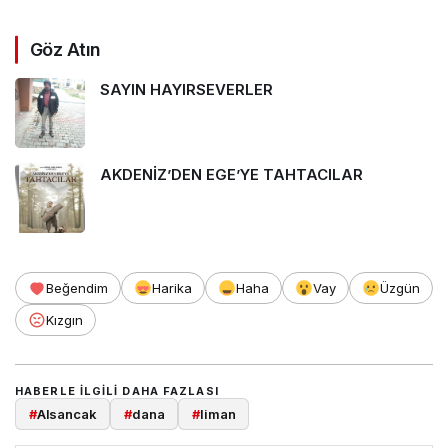
Göz Atın
SAYIN HAYIRSEVERLER
AKDENİZ’DEN EGE’YE TAHTACILAR
Beğendim
Harika
Haha
Vay
Üzgün
Kızgın
HABERLE ILGILI DAHA FAZLASI
#
Alsancak
#
dana
#
liman