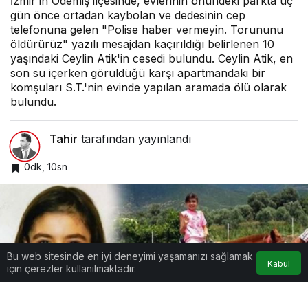
İzmir'in Ödemiş ilçesinde, evlerinin önündeki parkta üç
gün önce ortadan kaybolan ve dedesinin cep
telefonuna gelen "Polise haber vermeyin. Torununu
öldürürüz" yazılı mesajdan kaçırıldığı belirlenen 10
yaşındaki Ceylin Atik'in cesedi bulundu. Ceylin Atik, en
son su içerken görüldüğü karşı apartmandaki bir
komşuları S.T.'nin evinde yapılan aramada ölü olarak
bulundu.
Tahir
tarafından yayınlandı
0dk, 10sn
Bu web sitesinde en iyi deneyimi yaşamanızı sağlamak
Kabul
için çerezler kullanılmaktadır.