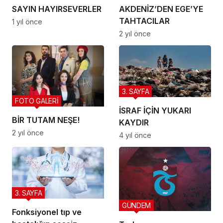
SAYIN HAYIRSEVERLER
AKDENİZ’DEN EGE’YE
TAHTACILAR
1 yıl önce
2 yıl önce
3. SAYFA
FOTO GALERİ
İSRAF İÇİN YUKARI
BİR TUTAM NEŞE!
KAYDIR
2 yıl önce
4 yıl önce
3. SAYFA
GÜNDEM
Fonksiyonel tıp ve