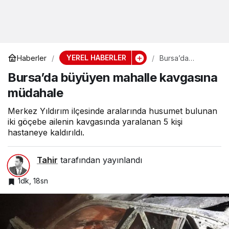
YEREL HABERLER
Haberler
Bursa’da
büyüyen
Bursa’da büyüyen mahalle kavgasına
mahalle
kavgasına
müdahale
müdahale
Merkez Yıldırım ilçesinde aralarında husumet bulunan
iki göçebe ailenin kavgasında yaralanan 5 kişi
hastaneye kaldırıldı.
Tahir
tarafından yayınlandı
1dk, 18sn