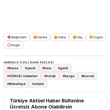
Beğendim
Harika
Haha
Vay
Üzgün
Kızgın
HABERLE ILGILI DAHA FAZLASI
#
Bursa
#
çevik
#
fena
#
geldi
#
GÜNCEL Haberleri
#
karıştı
#
kavga
#
kuvvet
#
Mahalleye
#
ortalık
Türkiye Aktüel Haber Bültenine
Ücretsiz Abone Olabilirsin