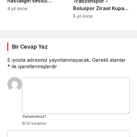
hastalığın sessiz
Trabzonspor –
adımları
Boluspor Ziraat Kupa
4 yıl önce
Mücadelesi
5 yıl önce
Bir Cevap Yaz
E-posta adresiniz yayınlanmayacak.
Gerekli alanlar
*
ile işaretlenmişlerdir
Yorumunuz
*
0
/30 karakter