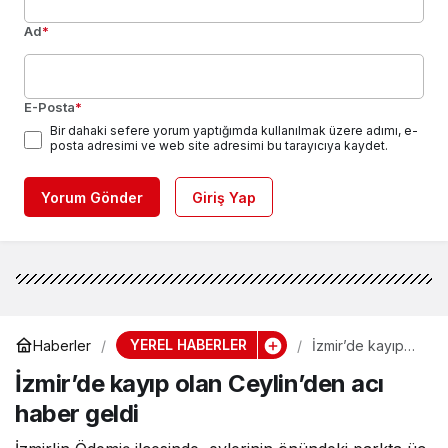
Ad
*
E-Posta
*
Bir dahaki sefere yorum yaptığımda kullanılmak üzere adımı, e-
posta adresimi ve web site adresimi bu tarayıcıya kaydet.
Yorum Gönder
Giriş Yap
YEREL HABERLER
Haberler
İzmir’de kayıp
olan Ceylin’den
İzmir’de kayıp olan Ceylin’den acı
acı haber geldi
haber geldi