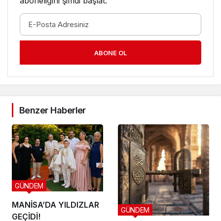
aboneliğini şimdi başlat.
ABONE OL
Benzer Haberler
GÜNDEM
MANİSA’DA YILDIZLAR
GÜNDEM
GEÇİDİ!