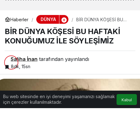
DÜNYA
Haberler
BİR DÜNYA KÖŞESİ BU
HAFTAKİ KONUĞUMUZ İLE
BİR DÜNYA KÖŞESİ BU HAFTAKİ
SÖYLEŞİMİZ
KONUĞUMUZ İLE SÖYLEŞİMİZ
Saliha İnan
tarafından yayınlandı
8dk, 15sn
Bu web sitesinde en iyi deneyimi yaşamanızı sağlamak
Kabul
için çerezler kullanılmaktadır.