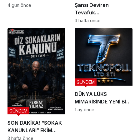
Şansı Deviren
4 gün önce
Tevafuk…
3 hafta önce
GÜNDEM
DÜNYA LÜKS
MİMARİSİNDE YENİ BİR
DÖNEM BAŞLIYOR
1 ay önce
GÜNDEM
SON DAKİKA! “SOKAK
KANUNLARI” EKİM
AYINDA SETE ÇIKIYOR
3 hafta önce