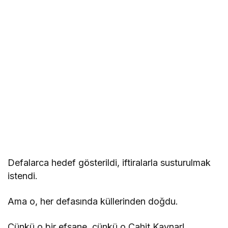
Defalarca hedef gösterildi, iftiralarla susturulmak
istendi.
Ama o, her defasında küllerinden doğdu.
Çünkü o bir efsane, çünkü o Cahit Kaynar!