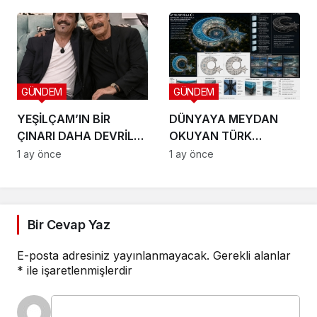
GÜNDEM
GÜNDEM
YEŞİLÇAM’IN BİR
DÜNYAYA MEYDAN
ÇINARI DAHA DEVRİLDİ:
OKUYAN TÜRK
HOŞÇA KAL CANIM
VİZYONU TEKNOPOLL
1 ay önce
1 ay önce
ARKADAŞIM KADİR
LTD. ŞTİ. ÜÇ DEV
İNANIR
PROJEYLE SAHNEYE
ÇIKIYOR
Bir Cevap Yaz
E-posta adresiniz yayınlanmayacak.
Gerekli alanlar
*
ile işaretlenmişlerdir