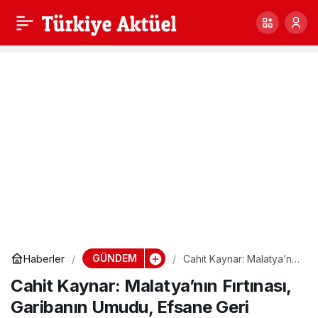
BİR DÜNYA KÖŞESİ BU
1
Paylaş
HAFTAKİ KONUĞUMUZ
İLE SÖYLEŞİMİZ
GÜNDEM
Haberler
Cahit Kaynar: Malatya’nın
Fırtınası, Garibanın
Cahit Kaynar: Malatya’nın Fırtınası,
Umudu, Efsane Geri
Döndü!
Garibanın Umudu, Efsane Geri