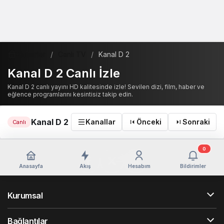
Haberler
Canlı TV
Kanal D 2
Kanal D 2 Canlı İzle
Kanal D 2 canlı yayını HD kalitesinde izle! Sevilen dizi, film, haber ve
eğlence programlarını kesintisiz takip edin.
Kanal D 2
Kanallar
Önceki
Sonraki
Canlı
0
Anasayfa
Akış
Hesabım
Bildirimler
Kurumsal
Bağlantılar