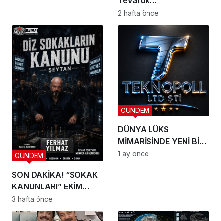
Tevafuk…
2 hafta önce
GÜNDEM
DÜNYA LÜKS
MİMARİSİNDE YENİ BİR
DÖNEM BAŞLIYOR
1 ay önce
GÜNDEM
SON DAKİKA! “SOKAK
KANUNLARI” EKİM
AYINDA SETE ÇIKIYOR
3 hafta önce