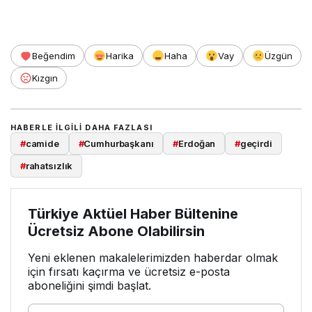
Beğendim
Harika
Haha
Vay
Üzgün
Kızgın
HABERLE ILGILI DAHA FAZLASI
#
camide
#
Cumhurbaşkanı
#
Erdoğan
#
geçirdi
#
rahatsızlık
Türkiye Aktüel Haber Bültenine
Ücretsiz Abone Olabilirsin
Yeni eklenen makalelerimizden haberdar olmak
için fırsatı kaçırma ve ücretsiz e-posta
aboneliğini şimdi başlat.