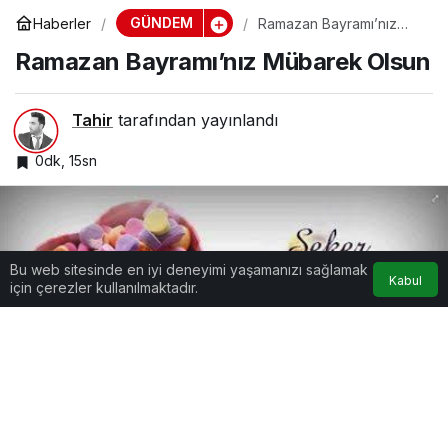
GÜNDEM
Haberler
Ramazan Bayramı’nız
Mübarek Olsun
Ramazan Bayramı’nız Mübarek Olsun
Tahir
tarafından yayınlandı
0dk, 15sn
Bu web sitesinde en iyi deneyimi yaşamanızı sağlamak
Kabul
için çerezler kullanılmaktadır.