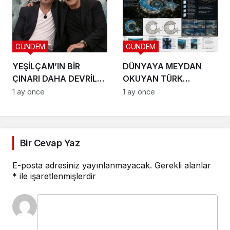
GÜNDEM
GÜNDEM
YEŞİLÇAM’IN BİR
DÜNYAYA MEYDAN
ÇINARI DAHA DEVRİLDİ:
OKUYAN TÜRK
HOŞÇA KAL CANIM
VİZYONU TEKNOPOLL
1 ay önce
1 ay önce
ARKADAŞIM KADİR
LTD. ŞTİ. ÜÇ DEV
İNANIR
PROJEYLE SAHNEYE
ÇIKIYOR
Bir Cevap Yaz
E-posta adresiniz yayınlanmayacak.
Gerekli alanlar
*
ile işaretlenmişlerdir