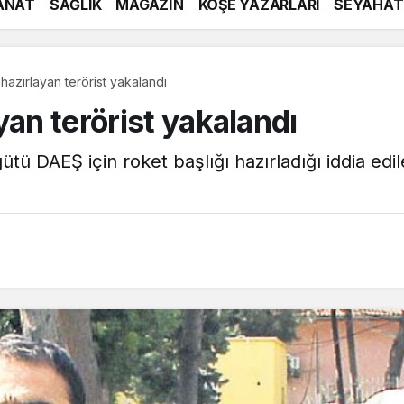
ANAT
SAĞLIK
MAGAZİN
KÖŞE YAZARLARI
SEYAHAT
hazırlayan terörist yakalandı
yan terörist yakalandı
gütü DAEŞ için roket başlığı hazırladığı iddia