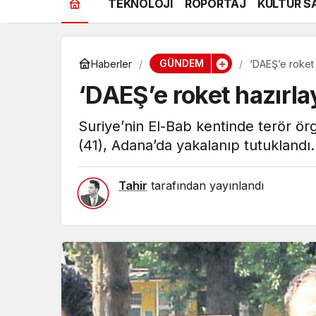
TEKNOLOJİ
RÖPORTAJ
KÜLTÜR S
GÜNDEM
Haberler
‘DAEŞ’e roket 
‘DAEŞ’e roket hazırla
Suriye’nin El-Bab kentinde terör ör
(41), Adana’da yakalanıp tutuklandı.
Tahir
tarafından yayınlandı