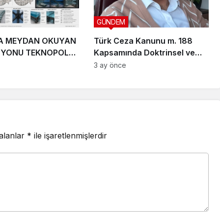
GÜNDEM
A MEYDAN OKUYAN
Türk Ceza Kanunu m. 188
ZYONU TEKNOPOLL
Kapsamında Doktrinsel ve
. ÜÇ DEV PROJEYLE
Yargısal İnceleme
3 ay önce
 ÇIKIYOR
 alanlar
*
ile işaretlenmişlerdir