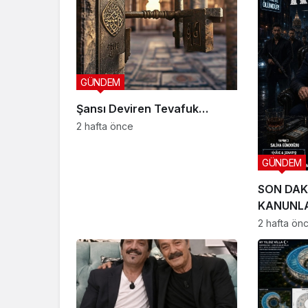
GÜNDEM
Şansı Deviren Tevafuk…
2 hafta önce
GÜNDEM
SON DAK
KANUNLA
SETE ÇIK
2 hafta ön