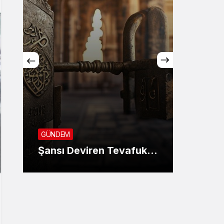
GÜNDE
SON 
GÜNDEM
KANU
Şansı Deviren Tevafuk…
AYIN