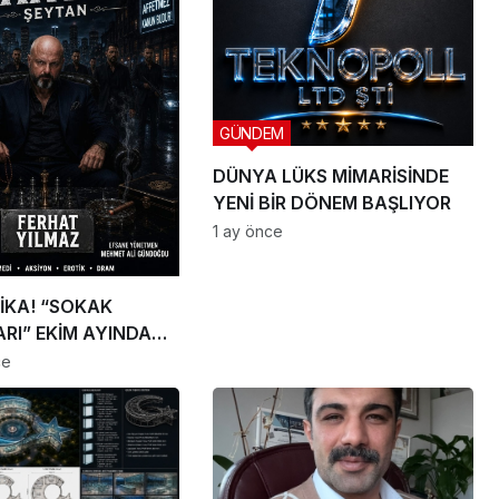
GÜNDEM
DÜNYA LÜKS MİMARİSİNDE
YENİ BİR DÖNEM BAŞLIYOR
1 ay önce
İKA! “SOKAK
RI” EKİM AYINDA
IYOR
ce