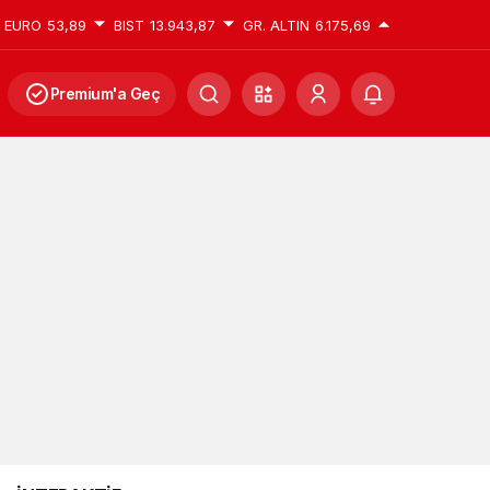
EURO
53,89
BIST
13.943,87
GR. ALTIN
6.175,69
Premium'a Geç