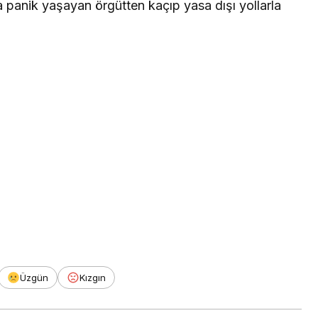
a panik yaşayan örgütten kaçıp yasa dışı yollarla
Üzgün
Kızgın