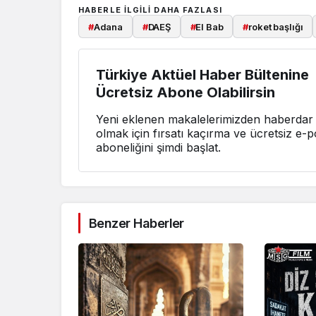
HABERLE ILGILI DAHA FAZLASI
#
Adana
#
DAEŞ
#
El Bab
#
roket başlığı
Türkiye Aktüel Haber Bültenine
Ücretsiz Abone Olabilirsin
Yeni eklenen makalelerimizden haberdar
olmak için fırsatı kaçırma ve ücretsiz e-p
aboneliğini şimdi başlat.
Benzer Haberler