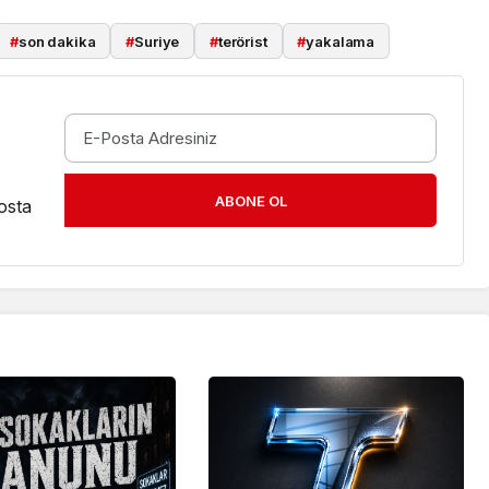
#
son dakika
#
Suriye
#
terörist
#
yakalama
ABONE OL
osta