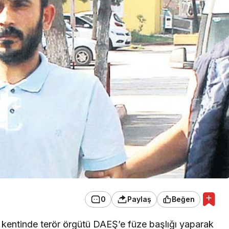
EKONOMİ
Konak Tel Çit, Tel Çit
Hesaplamada Yeni Bir
Yaklaşım
0
Paylaş
Beğen
b kentinde terör örgütü DAEŞ’e füze başlığı yaparak