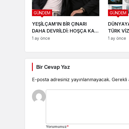
GÜNDEM
GÜNDEM
YEŞİLÇAM’IN BİR ÇINARI
DÜNYAY
DAHA DEVRİLDİ: HOŞÇA KAL
TÜRK Vİ
CANIM ARKADAŞIM KADİR
LTD. ŞTİ
1 ay önce
1 ay önce
İNANIR
SAHNEYE
Bir Cevap Yaz
E-posta adresiniz yayınlanmayacak.
Gerekli
Yorumunuz
*