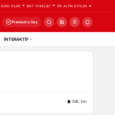
EURO
53,89
BIST
13.943,87
GR. ALTIN
6.175,69
Premium'a Geç
İNTERAKTİF
2dk, 2sn