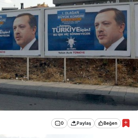
GÜNDEM
MANİSA’DA YILDIZLAR
GEÇİDİ!
0
Paylaş
Beğen