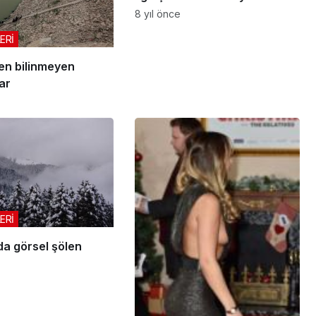
8 yıl önce
ERİ
n bilinmeyen
ar
ERİ
da görsel şölen