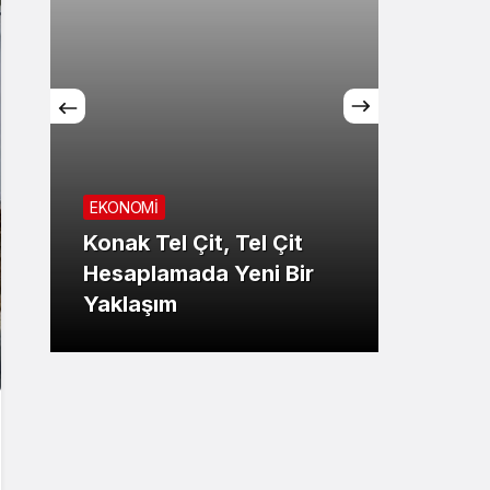
EKONOMİ
Konak Tel Çit, Tel Çit
GÜNDE
Hesaplamada Yeni Bir
Yaklaşım
Şansı