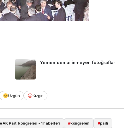
Yemen`den bilinmeyen fotoğraflar
Üzgün
Kızgın
AK Parti kongreleri - 1 haberleri
#
kongreleri
#
parti