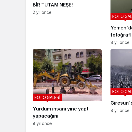
BİR TUTAM NEŞE!
2 yıl önce
FOTO GAL
Yemen`de
fotoğrafl
8 yıl önce
FOTO GAL
FOTO GALERİ
Giresun`
Yurdum insanı yine yaptı
8 yıl önce
yapacağını
8 yıl önce