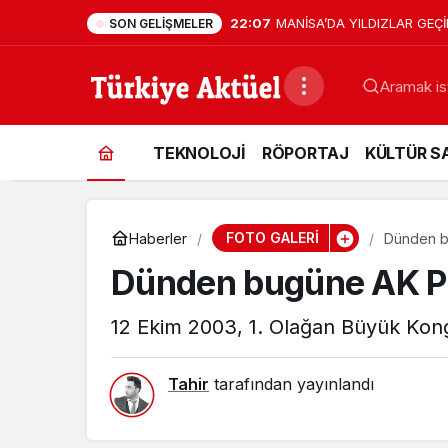
22:07
MANİSA’DA YILDIZLAR GEÇİD
SON GELIŞMELER
TEKNOLOJİ
RÖPORTAJ
KÜLTÜR S
FOTO GALERİ
Haberler
Dünden bu
Dünden bugüne AK Par
12 Ekim 2003, 1. Olağan Büyük Kon
Tahir
tarafından yayınlandı