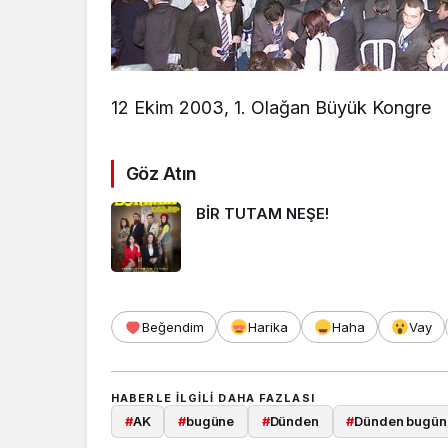
12 Ekim 2003, 1. Olağan Büyük Kongre
Göz Atın
BİR TUTAM NEŞE!
Beğendim
Harika
Haha
Vay
HABERLE ILGILI DAHA FAZLASI
#
AK
#
bugüne
#
Dünden
#
Dünden bugüne 