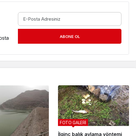
ABONE OL
osta
FOTO GALERİ
İlginç balık avlama yöntemi