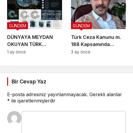
GÜNDEM
GÜNDEM
DÜNYAYA MEYDAN
Türk Ceza Kanunu m.
OKUYAN TÜRK
188 Kapsamında
VİZYONU TEKNOPOLL
Doktrinsel ve Yargısal
1 ay önce
3 ay önce
LTD. ŞTİ. ÜÇ DEV
İnceleme
PROJEYLE SAHNEYE
ÇIKIYOR
Bir Cevap Yaz
E-posta adresiniz yayınlanmayacak.
Gerekli alanlar
*
ile işaretlenmişlerdir