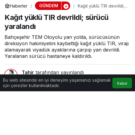
GÜNDEM
Haberler
Kağıt yüklü TIR devrildi;
sürücü yaralandı
Kağıt yüklü TIR devrildi; sürücü
yaralandı
Bahçeşehir TEM Otoyolu yan yolda, sürücüsünün
direksiyon hakimiyetini kaybettiği kağıt yüklü TIR, virajı
alamayarak viyadük ayaklarına çarpıp yan devrildi.
Yaralanan sürücü hastaneye kaldırıldı.
Tahir
tarafından yayınlandı
Bu web sitesinde en iyi deneyimi yaşamanızı sağlamak
Kabul
0dk, 33sn
için çerezler kullanılmaktadır.