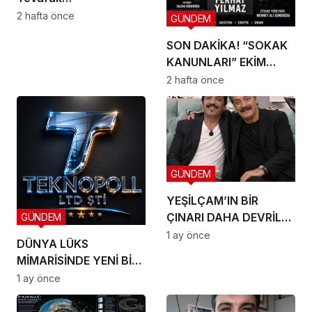
2 hafta önce
GÜNDEM
SON DAKİKA! “SOKAK
KANUNLARI” EKİM
AYINDA SETE ÇIKIYOR
2 hafta önce
GÜNDEM
YEŞİLÇAM’IN BİR
ÇINARI DAHA DEVRİLDİ:
GÜNDEM
HOŞÇA KAL CANIM
1 ay önce
DÜNYA LÜKS
ARKADAŞIM KADİR
MİMARİSİNDE YENİ BİR
İNANIR
DÖNEM BAŞLIYOR
1 ay önce