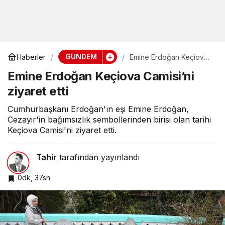
GÜNDEM
Haberler
Emine Erdoğan Keçiova
Camisi’ni ziyaret etti
Emine Erdoğan Keçiova Camisi’ni
ziyaret etti
Cumhurbaşkanı Erdoğan'ın eşi Emine Erdoğan,
Cezayir'in bağımsızlık sembollerinden birisi olan tarihi
Keçiova Camisi'ni ziyaret etti.
Tahir
tarafından yayınlandı
0dk, 37sn