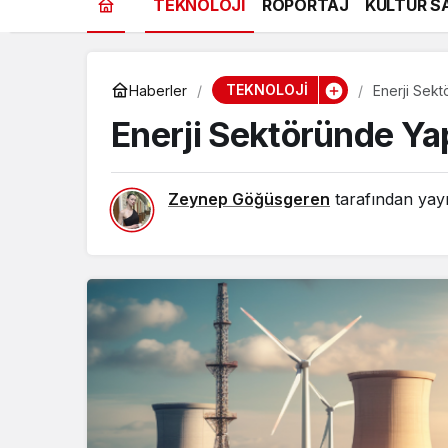
TEKNOLOJİ
RÖPORTAJ
KÜLTÜR S
TEKNOLOJİ
Haberler
Enerji Sek
Enerji Sektöründe Ya
Zeynep Göğüsgeren
tarafından yayı