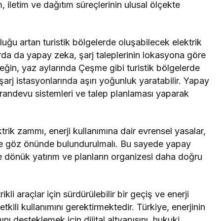
im, iletim ve dağıtım süreçlerinin ulusal ölçekte
uğu artan turistik bölgelerde oluşabilecek elektrik
da da yapay zeka, şarj taleplerinin lokasyona göre
neğin, yaz aylarında Çeşme gibi turistik bölgelerde
 şarj istasyonlarında aşırı yoğunluk yaratabilir. Yapay
 randevu sistemleri ve talep planlaması yaparak
ik zammı, enerji kullanımına dair evrensel yasalar,
de göz önünde bulundurulmalı. Bu sayede yapay
iye dönük yatırım ve planların organizesi daha doğru
kli araçlar için sürdürülebilir bir geçiş ve enerji
tkili kullanımını gerektirmektedir. Türkiye, enerjinin
nı desteklemek için dijital altyapısını, hukuki