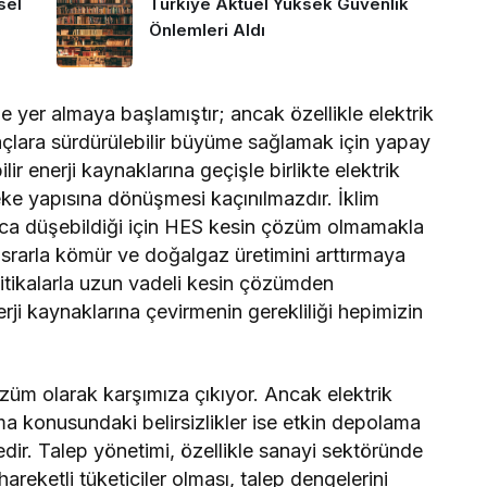
sel
Türkiye Aktüel Yüksek Güvenlik
Önlemleri Aldı
e yer almaya başlamıştır; ancak özellikle elektrik
raçlara sürdürülebilir büyüme sağlamak için yapay
ir enerji kaynaklarına geçişle birlikte elektrik
eke yapısına dönüşmesi kaçınılmazdır. İklim
zlıca düşebildiği için HES kesin çözüm olmamakla
 ısrarla kömür ve doğalgaz üretimini arttırmaya
litikalarla uzun vadeli kesin çözümden
erji kaynaklarına çevirmenin gerekliliği hepimizin
özüm olarak karşımıza çıkıyor. Ancak elektrik
a konusundaki belirsizlikler ise etkin depolama
dir. Talep yönetimi, özellikle sanayi sektöründe
n hareketli tüketiciler olması, talep dengelerini