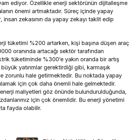
m ediyor. Özellikle enerji sektörünün dijitalleşme
alanın önemi artmaktadır. Süreç içinde yapay
r, insan zekasının da yapay zekayı taklit edip
nerji tüketimi %200 artarken, kişi başına düşen araç
90000 oranında artacağı sektör tarafından
trik tüketiminde %300’e yakın oranda bir artış
büyük yatırımlar gerektirdiği gibi, karmaşık
i de zorunlu hale getirmektedir. Bu noktada yapay
rşılamak için çok daha önemli hale gelmektedir.
er enerji maliyetleri göz önünde bulundurulduğunda,
zdanlarımız için çok önemlidir. Bu enerji yönetimi
 fayda olabilir.