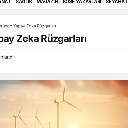
ANAT
SAĞLIK
MAGAZİN
KÖŞE YAZARLARI
SEYAHAT
töründe Yapay Zeka Rüzgarları
pay Zeka Rüzgarları
nlandı