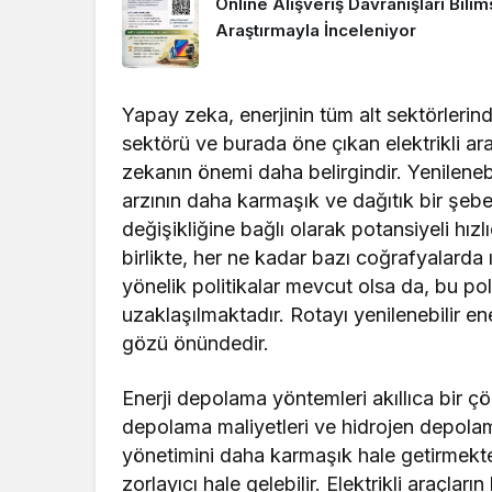
Online Alışveriş Davranışları Bilim
Araştırmayla İnceleniyor
Yapay zeka, enerjinin tüm alt sektörlerind
sektörü ve burada öne çıkan elektrikli a
zekanın önemi daha belirgindir. Yenilenebil
arzının daha karmaşık ve dağıtık bir şeb
değişikliğine bağlı olarak potansiyeli hı
birlikte, her ne kadar bazı coğrafyalarda
yönelik politikalar mevcut olsa da, bu po
uzaklaşılmaktadır. Rotayı yenilenebilir en
gözü önündedir.
Enerji depolama yöntemleri akıllıca bir ç
depolama maliyetleri ve hidrojen depolam
yönetimini daha karmaşık hale getirmekte
zorlayıcı hale gelebilir. Elektrikli araçları