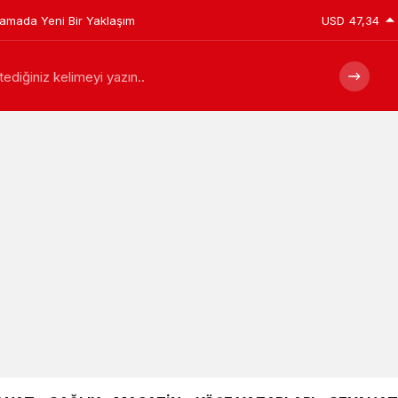
plamada Yeni Bir Yaklaşım
USD
47,34