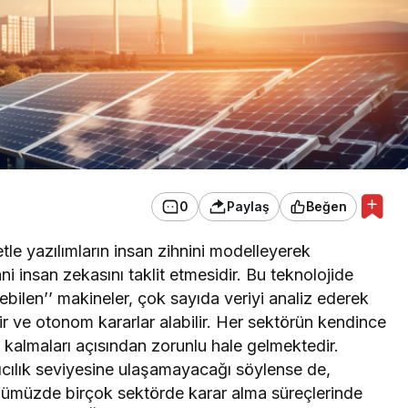
EKONOMİ
Konak Tel Çit, Tel Çit
Hesaplamada Yeni Bir
0
Paylaş
Beğen
Yaklaşım
tle yazılımların insan zihnini modelleyerek
insan zekasını taklit etmesidir. Bu teknolojide
ebilen’’ makineler, çok sayıda veriyi analiz ederek
irir ve otonom kararlar alabilir. Her sektörün kendince
kalmaları açısından zorunlu hale gelmektedir.
cılık seviyesine ulaşamayacağı söylense de,
günümüzde birçok sektörde karar alma süreçlerinde