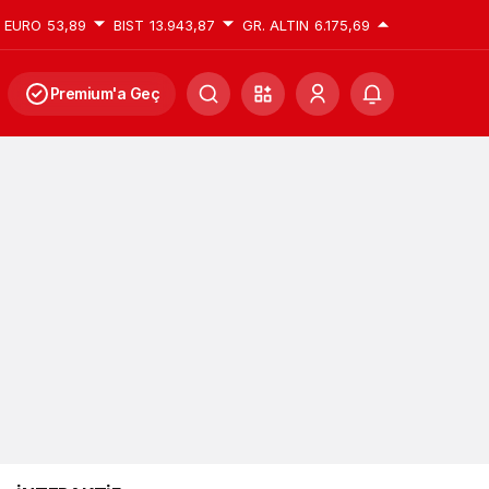
EURO
53,89
BIST
13.943,87
GR. ALTIN
6.175,69
Premium'a Geç