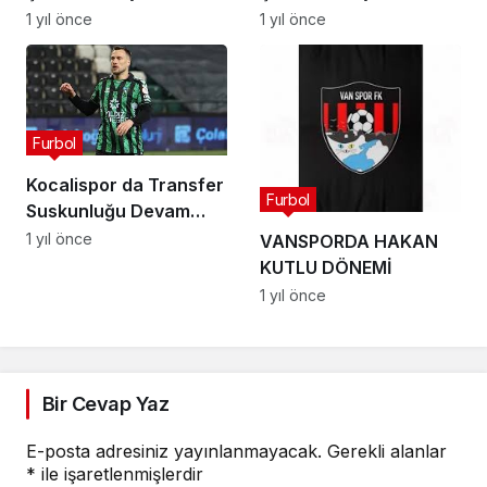
1 yıl önce
1 yıl önce
Furbol
Kocalispor da Transfer
Furbol
Suskunluğu Devam
Ediyor
1 yıl önce
VANSPORDA HAKAN
KUTLU DÖNEMİ
1 yıl önce
Bir Cevap Yaz
E-posta adresiniz yayınlanmayacak.
Gerekli alanlar
*
ile işaretlenmişlerdir