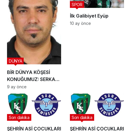
SPOR
İlk Galibiyet Eyüp
10 ay önce
DÜNYA
BİR DÜNYA KÖŞESİ
KONUĞUMUZ: SERKAN
KIPÇAK
9 ay önce
Son dakika
Son dakika
ŞEHRİN ASİ ÇOCUKLARI
ŞEHRİN ASİ ÇOCUKLARI