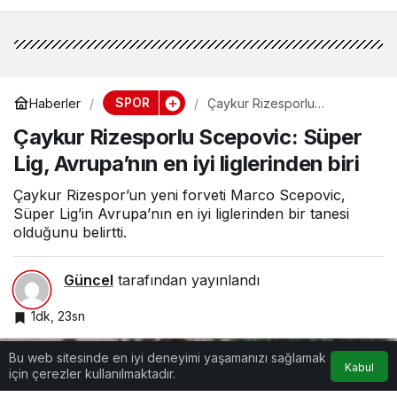
SPOR
Haberler
Çaykur Rizesporlu
Scepovic: Süper Lig,
Çaykur Rizesporlu Scepovic: Süper
Avrupa’nın en iyi liglerinden
biri
Lig, Avrupa’nın en iyi liglerinden biri
Çaykur Rizespor’un yeni forveti Marco Scepovic,
Süper Lig’in Avrupa’nın en iyi liglerinden bir tanesi
olduğunu belirtti.
Güncel
tarafından yayınlandı
1dk, 23sn
Bu web sitesinde en iyi deneyimi yaşamanızı sağlamak
Kabul
için çerezler kullanılmaktadır.