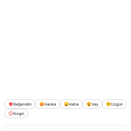
Beğendim
Harika
Haha
Vay
Üzgün
Kızgın