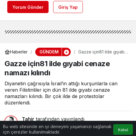
Yorum Gönder
Giriş Yap
GÜNDEM
Haberler
Gazze için81 ilde gıyabi
cenaze namazı kılındı
Gazze için81 ilde gıyabi cenaze
namazı kılındı
Diyanetin çağrısıyla İsrail’in attığı kurşunlarla can
veren Filistinliler için dün 81 ilde gıyabi cenaze
namazları kılındı. Bir çok ilde de protestolar
düzenlendi.
Tahir
tarafından yayınlandı
Bu web sitesinde en iyi deneyimi yaşamanızı sağlamak
Kabul
2dk, 39sn
için çerezler kullanılmaktadır.