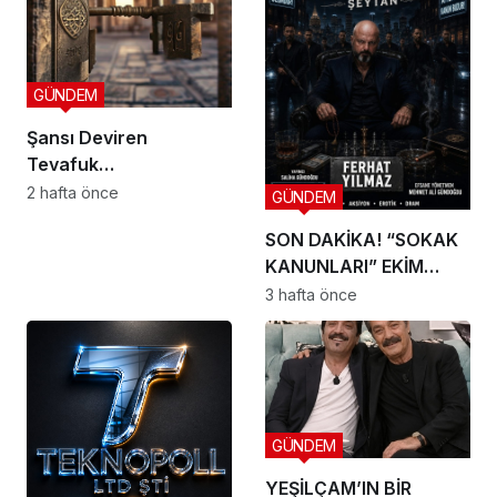
GÜNDEM
Şansı Deviren
Tevafuk…
2 hafta önce
GÜNDEM
SON DAKİKA! “SOKAK
KANUNLARI” EKİM
AYINDA SETE ÇIKIYOR
3 hafta önce
GÜNDEM
YEŞİLÇAM’IN BİR