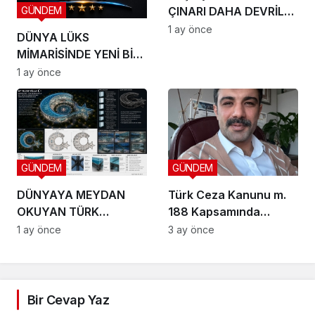
ÇINARI DAHA DEVRİLDİ:
GÜNDEM
HOŞÇA KAL CANIM
1 ay önce
DÜNYA LÜKS
ARKADAŞIM KADİR
MİMARİSİNDE YENİ BİR
İNANIR
DÖNEM BAŞLIYOR
1 ay önce
GÜNDEM
GÜNDEM
DÜNYAYA MEYDAN
Türk Ceza Kanunu m.
OKUYAN TÜRK
188 Kapsamında
VİZYONU TEKNOPOLL
Doktrinsel ve Yargısal
1 ay önce
3 ay önce
LTD. ŞTİ. ÜÇ DEV
İnceleme
PROJEYLE SAHNEYE
ÇIKIYOR
Bir Cevap Yaz