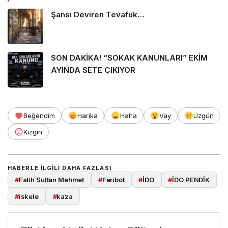
Şansı Deviren Tevafuk…
SON DAKİKA! “SOKAK KANUNLARI” EKİM
AYINDA SETE ÇIKIYOR
Beğendim
Harika
Haha
Vay
Üzgün
Kızgın
HABERLE ILGILI DAHA FAZLASI
#
Fatih Sultan Mehmet
#
Feribot
#
İDO
#
İDO PENDİK
#
iskele
#
kaza