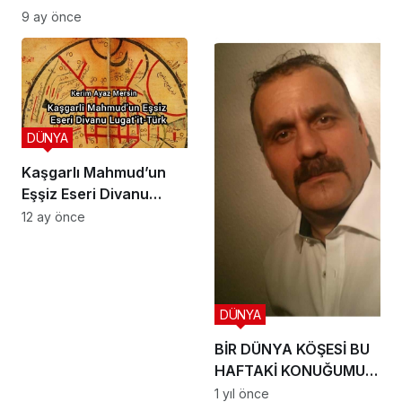
KIPÇAK
9 ay önce
DÜNYA
Kaşgarlı Mahmud’un
Eşşiz Eseri Divanu
Lugat’it-Türk’
12 ay önce
DÜNYA
BİR DÜNYA KÖŞESİ BU
HAFTAKİ KONUĞUMUZ
İLE SÖYLEŞİMİZ
1 yıl önce