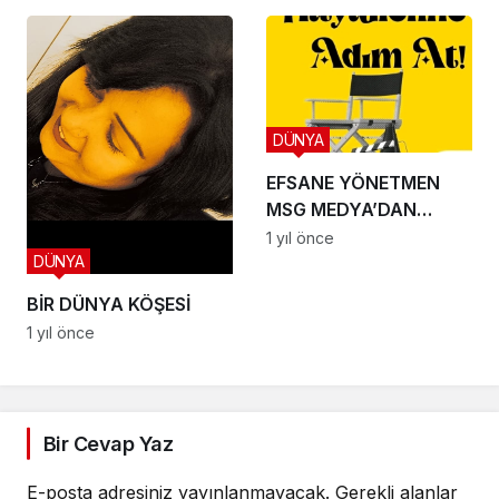
DÜNYA
EFSANE YÖNETMEN
MSG MEDYA’DAN
EFSUNLU BİR
1 yıl önce
DÜNYA
OYUNCULUK SERÜVENİ
BAŞLIYOR
BİR DÜNYA KÖŞESİ
1 yıl önce
Bir Cevap Yaz
E-posta adresiniz yayınlanmayacak.
Gerekli alanlar