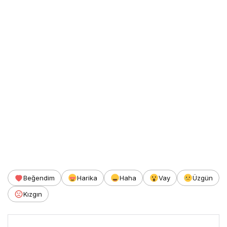
Beğendim
Harika
Haha
Vay
Üzgün
Kızgın