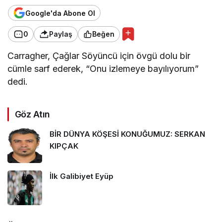
Google'da Abone Ol
0
Paylaş
Beğen
Carragher, Çağlar Söyüncü için övgü dolu bir
cümle sarf ederek, “Onu izlemeye bayılıyorum”
dedi.
Göz Atın
BİR DÜNYA KÖŞESİ KONUĞUMUZ: SERKAN
KIPÇAK
İlk Galibiyet Eyüp