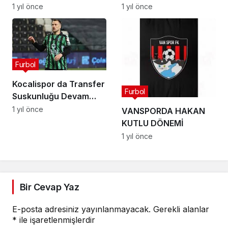
1 yıl önce
1 yıl önce
Furbol
Kocalispor da Transfer
Furbol
Suskunluğu Devam
Ediyor
1 yıl önce
VANSPORDA HAKAN
KUTLU DÖNEMİ
1 yıl önce
Bir Cevap Yaz
E-posta adresiniz yayınlanmayacak.
Gerekli alanlar
*
ile işaretlenmişlerdir