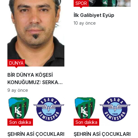
SPOR
İlk Galibiyet Eyüp
10 ay önce
DÜNYA
BİR DÜNYA KÖŞESİ
KONUĞUMUZ: SERKAN
KIPÇAK
9 ay önce
Son dakika
Son dakika
ŞEHRİN ASİ ÇOCUKLARI
ŞEHRİN ASİ ÇOCUKLARI