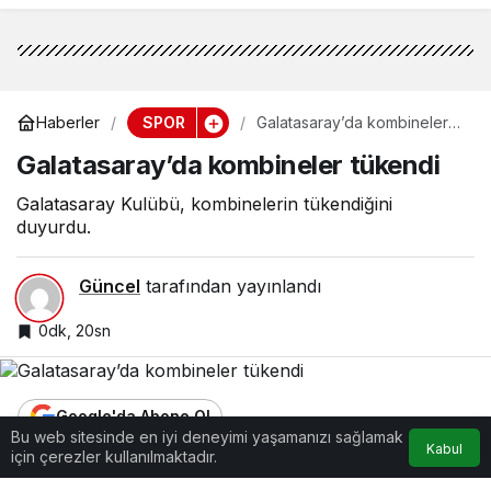
SPOR
Haberler
Galatasaray’da kombineler
tükendi
Galatasaray’da kombineler tükendi
Galatasaray Kulübü, kombinelerin tükendiğini
duyurdu.
Güncel
tarafından yayınlandı
0dk, 20sn
Google'da Abone Ol
Bu web sitesinde en iyi deneyimi yaşamanızı sağlamak
Kabul
için çerezler kullanılmaktadır.
0
Paylaş
Beğen