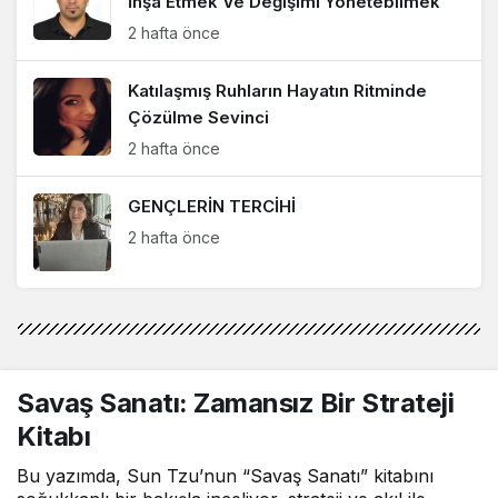
İnşa Etmek Ve Değişimi Yönetebilmek
AYDIN UZKAN
2 hafta önce
"SIRTIMIZDAKİ İZLER"
Katılaşmış Ruhların Hayatın Ritminde
AYDIN UZKAN
Çözülme Sevinci
"BÜKÜLMEDEN KIRILANLAR"
2 hafta önce
GENÇLERİN TERCİHİ
Gül Akpınar
2 hafta önce
"Aynı Masadaki Işıklar"
Savaş Sanatı: Zamansız Bir Strateji
Kitabı
Bu yazımda, Sun Tzu’nun “Savaş Sanatı” kitabını