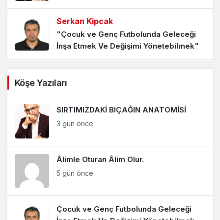
Serkan Kipcak
"Çocuk ve Genç Futbolunda Geleceği
İnşa Etmek Ve Değişimi Yönetebilmek"
Burcu Atıcı
Köşe Yazıları
"Katılaşmış Ruhların Hayatın Ritminde
Çözülme Sevinci"
SIRTIMIZDAKİ BIÇAĞIN ANATOMİSİ
Bahar Ayhan Balcıoğlu
3 gün önce
"GENÇLERİN TERCİHİ"
Âlimle Oturan Âlim Olur.
HANDE SANEM ÇINAR
5 gün önce
"İklim, Dünya ve Biz"
Çocuk ve Genç Futbolunda Geleceği