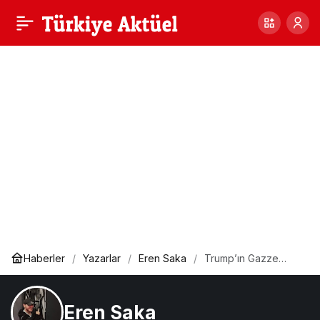
Savaş Sanatı: Zamansız
1
Paylaş
Bir Strateji Kitabı
Haberler
Yazarlar
Eren Saka
Trump’ın Gazze
Planı: Diplomasi
Maskesi Altında
İhanet mi?
Eren Saka