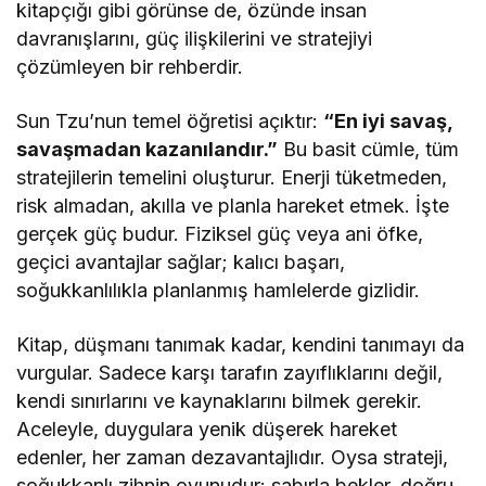
kitapçığı gibi görünse de, özünde insan
davranışlarını, güç ilişkilerini ve stratejiyi
çözümleyen bir rehberdir.
Sun Tzu’nun temel öğretisi açıktır:
“En iyi savaş,
savaşmadan kazanılandır.”
Bu basit cümle, tüm
stratejilerin temelini oluşturur. Enerji tüketmeden,
risk almadan, akılla ve planla hareket etmek. İşte
gerçek güç budur. Fiziksel güç veya ani öfke,
geçici avantajlar sağlar; kalıcı başarı,
soğukkanlılıkla planlanmış hamlelerde gizlidir.
Kitap, düşmanı tanımak kadar, kendini tanımayı da
vurgular. Sadece karşı tarafın zayıflıklarını değil,
kendi sınırlarını ve kaynaklarını bilmek gerekir.
Aceleyle, duygulara yenik düşerek hareket
edenler, her zaman dezavantajlıdır. Oysa strateji,
soğukkanlı zihnin oyunudur: sabırla bekler, doğru