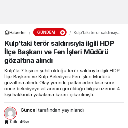
GÜNDEM
Haberler
Kulp’taki terör saldırısıyla
ilgili HDP İlçe Başkanı ve
Kulp’taki terör saldırısıyla ilgili HDP
Fen İşleri Müdürü
gözaltına alındı
İlçe Başkanı ve Fen İşleri Müdürü
gözaltına alındı
Kulp'ta 7 kişinin şehit olduğu terör saldırıyla ilgili HDP
İlçe Başkanı ve Kulp Belediyesi Fen İşleri Müdürü
gözaltına alındı. Olay yerinde patlamadan kısa süre
önce belediyeye ait aracın görüldüğü bilgisi üzerine 4
kişi hakkında yakalama kararı çıkarılmıştı.
Güncel
tarafından yayınlandı
0dk, 46sn