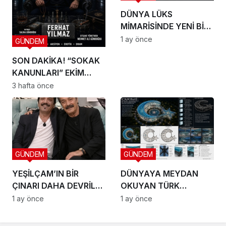
DÜNYA LÜKS
MİMARİSİNDE YENİ BİR
DÖNEM BAŞLIYOR
1 ay önce
GÜNDEM
SON DAKİKA! “SOKAK
KANUNLARI” EKİM
AYINDA SETE ÇIKIYOR
3 hafta önce
GÜNDEM
GÜNDEM
YEŞİLÇAM’IN BİR
DÜNYAYA MEYDAN
ÇINARI DAHA DEVRİLDİ:
OKUYAN TÜRK
HOŞÇA KAL CANIM
VİZYONU TEKNOPOLL
1 ay önce
1 ay önce
ARKADAŞIM KADİR
LTD. ŞTİ. ÜÇ DEV
İNANIR
PROJEYLE SAHNEYE