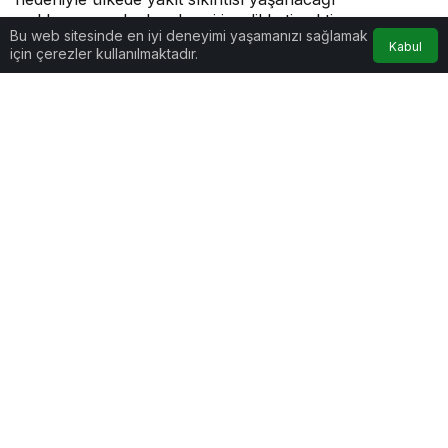
açıklamasına denk gelmesi ise dikkati çekti.
Bu web sitesinde en iyi deneyimi yaşamanızı sağlamak
Kabul
için çerezler kullanılmaktadır.
Güncel
tarafından yayınlandı
0dk, 42sn
Google'da Abone Ol
0
Paylaş
Beğen