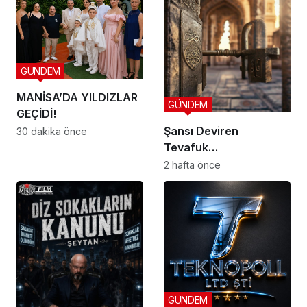
GÜNDEM
MANİSA’DA YILDIZLAR
GÜNDEM
GEÇİDİ!
Şansı Deviren
30 dakika önce
Tevafuk…
2 hafta önce
GÜNDEM