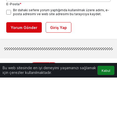
E-Posta
*
Bir dahaki sefere yorum yaptığımda kullanılmak üzere adımı, e-
posta adresimi ve web site adresimi bu tarayıcıya kaydet.
Yorum Gönder
Giriş Yap
DÜNYA
Haberler
Güney ve Kuzey Kore
Bu web sitesinde en iyi deneyimi yaşamanızı sağlamak
liderleri arasında kırmızı
Kabul
için çerezler kullanılmaktadır.
Güney ve Kuzey Kore liderleri
telefon
arasında kırmızı telefon
Gelecek hafta tarihi bir randevuyla bir araya gelecek
düşman kardeşlerin liderleri Kim ve Moon, görüşme
öncesi özel telefonla konuşacak.