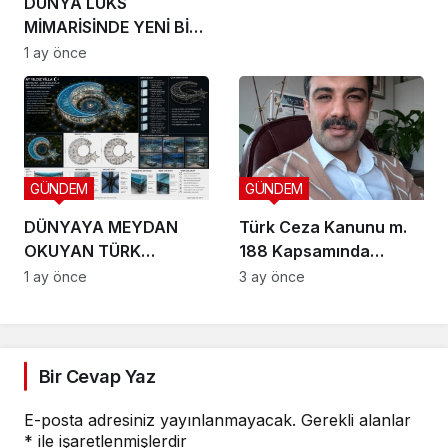
DÜNYA LÜKS
ARKADAŞIM KADİR
MİMARİSİNDE YENİ BİR
İNANIR
DÖNEM BAŞLIYOR
1 ay önce
GÜNDEM
GÜNDEM
DÜNYAYA MEYDAN
Türk Ceza Kanunu m.
OKUYAN TÜRK
188 Kapsamında
VİZYONU TEKNOPOLL
Doktrinsel ve Yargısal
1 ay önce
3 ay önce
LTD. ŞTİ. ÜÇ DEV
İnceleme
PROJEYLE SAHNEYE
ÇIKIYOR
Bir Cevap Yaz
E-posta adresiniz yayınlanmayacak.
Gerekli alanlar
*
ile işaretlenmişlerdir