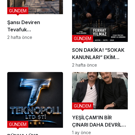
GÜNDEM
Şansı Deviren
Tevafuk…
2 hafta önce
GÜNDEM
SON DAKİKA! “SOKAK
KANUNLARI” EKİM
AYINDA SETE ÇIKIYOR
2 hafta önce
GÜNDEM
YEŞİLÇAM’IN BİR
ÇINARI DAHA DEVRİLDİ:
GÜNDEM
HOŞÇA KAL CANIM
1 ay önce