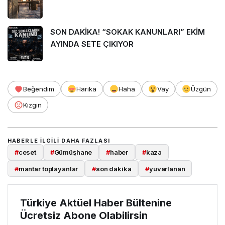
SON DAKİKA! “SOKAK KANUNLARI” EKİM
AYINDA SETE ÇIKIYOR
Beğendim
Harika
Haha
Vay
Üzgün
Kızgın
HABERLE ILGILI DAHA FAZLASI
#
ceset
#
Gümüşhane
#
haber
#
kaza
#
mantar toplayanlar
#
son dakika
#
yuvarlanan
Türkiye Aktüel Haber Bültenine
Ücretsiz Abone Olabilirsin