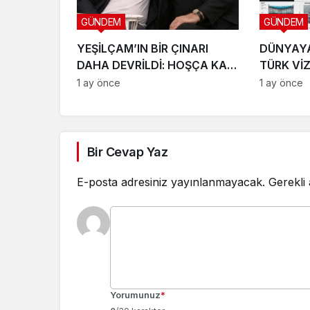
GÜNDEM
GÜNDEM
YEŞİLÇAM’IN BİR ÇINARI
DÜNYAY
DAHA DEVRİLDİ: HOŞÇA KAL
TÜRK Vİ
CANIM ARKADAŞIM KADİR
LTD. ŞTİ
1 ay önce
1 ay önce
İNANIR
SAHNEYE
Bir Cevap Yaz
E-posta adresiniz yayınlanmayacak.
Gerekli
Yorumunuz
*