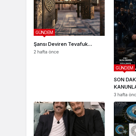
GÜNDEM
Şansı Deviren Tevafuk…
2 hafta önce
GÜNDEM
SON DAK
KANUNLA
SETE ÇIK
3 hafta ön