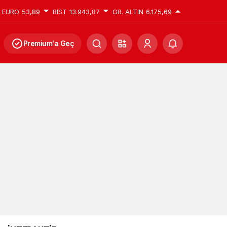
EURO
53,89
BIST
13.943,87
GR. ALTIN
6.175,69
Premium'a Geç