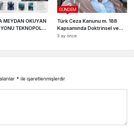
GÜNDEM
A MEYDAN OKUYAN
Türk Ceza Kanunu m. 188
ZYONU TEKNOPOLL
Kapsamında Doktrinsel ve
. ÜÇ DEV PROJEYLE
Yargısal İnceleme
3 ay önce
 ÇIKIYOR
 alanlar
*
ile işaretlenmişlerdir