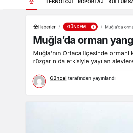
TEKNOLOJİ
RÖPORTAJ
KÜLTÜR S
GÜNDEM
Haberler
Muğla’da orman
Muğla’da orman yangın
Muğla'nın Ortaca ilçesinde ormanlık
rüzgarın da etkisiyle yayılan alevle
Güncel
tarafından yayınlandı