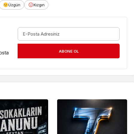
Üzgün
Kızgın
ABONE OL
osta