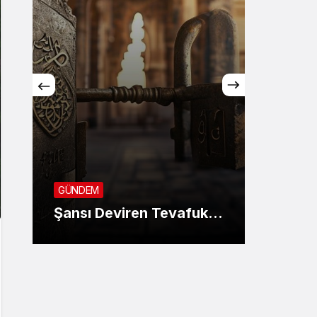
GÜNDE
SON 
GÜNDEM
KANU
Şansı Deviren Tevafuk…
AYIN