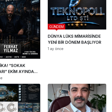
GÜNDEM
DÜNYA LÜKS MİMARİSİNDE
YENİ BİR DÖNEM BAŞLIYOR
1 ay önce
İKA! “SOKAK
RI” EKİM AYINDA
IYOR
ce