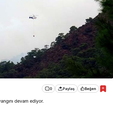
EKONOMİ
Konak Tel Çit, Tel Çit
Hesaplamada Yeni Bir
Yaklaşım
0
Paylaş
Beğen
yangını devam ediyor.