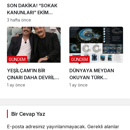
SON DAKİKA! “SOKAK
KANUNLARI” EKİM
AYINDA SETE ÇIKIYOR
3 hafta önce
GÜNDEM
GÜNDEM
YEŞİLÇAM’IN BİR
DÜNYAYA MEYDAN
ÇINARI DAHA DEVRİLDİ:
OKUYAN TÜRK
HOŞÇA KAL CANIM
VİZYONU TEKNOPOLL
1 ay önce
1 ay önce
ARKADAŞIM KADİR
LTD. ŞTİ. ÜÇ DEV
İNANIR
PROJEYLE SAHNEYE
ÇIKIYOR
Bir Cevap Yaz
E-posta adresiniz yayınlanmayacak.
Gerekli alanlar