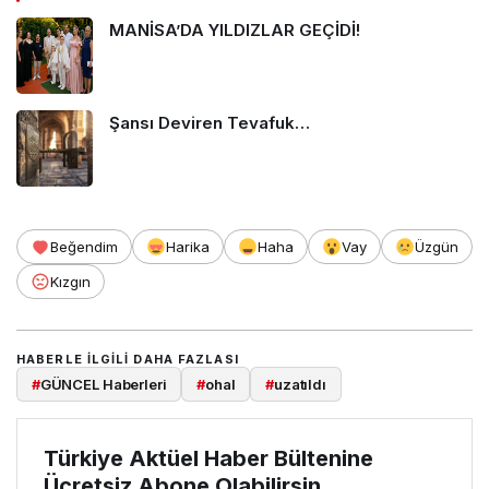
MANİSA’DA YILDIZLAR GEÇİDİ!
Şansı Deviren Tevafuk…
Beğendim
Harika
Haha
Vay
Üzgün
Kızgın
HABERLE ILGILI DAHA FAZLASI
#
GÜNCEL Haberleri
#
ohal
#
uzatıldı
Türkiye Aktüel Haber Bültenine
Ücretsiz Abone Olabilirsin