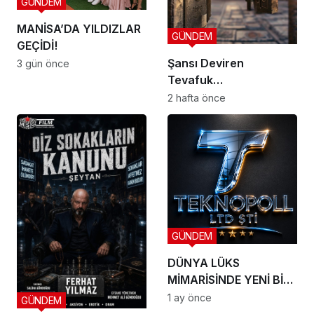
GÜNDEM
MANİSA’DA YILDIZLAR
GÜNDEM
GEÇİDİ!
Şansı Deviren
3 gün önce
Tevafuk…
2 hafta önce
GÜNDEM
DÜNYA LÜKS
MİMARİSİNDE YENİ BİR
DÖNEM BAŞLIYOR
1 ay önce
GÜNDEM