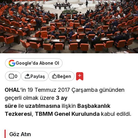
Google'da Abone Ol
0
Paylaş
Beğen
OHAL
‘in 19 Temmuz 2017 Çarşamba gününden
geçerli olmak üzere
3 ay
süre
ile
uzatılmasına
ilişkin
Başbakanlık
Tezkeresi
,
TBMM Genel Kurulunda
kabul edildi.
Göz Atın