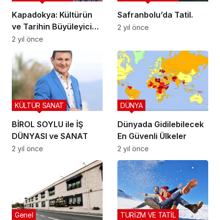
Kapadokya: Kültürün
Safranbolu’da Tatil.
ve Tarihin Büyüleyici
2 yıl önce
Durağı
2 yıl önce
KÜLTÜR SANAT
DÜNYA
BİROL SOYLU ile İŞ
Dünyada Gidilebilecek
DÜNYASI ve SANAT
En Güvenli Ülkeler
2 yıl önce
2 yıl önce
Genel
TURİZM VE TATİL