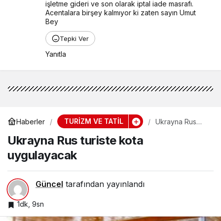
işletme gideri ve son olarak iptal iade masrafı. 
Acentalara birşey kalmıyor ki zaten sayın Umut 
Bey
Tepki Ver
Yanıtla
TURİZM VE TATİL
Haberler
Ukrayna Rus
turiste kota
Ukrayna Rus turiste kota
uygulayacak
uygulayacak
Güncel
tarafından yayınlandı
1dk, 9sn