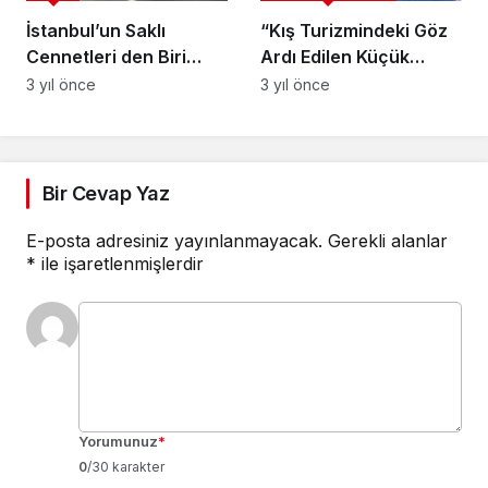
İstanbul’un Saklı
“Kış Turizmindeki Göz
Cennetleri den Biri
Ardı Edilen Küçük
Olan Florya Novi Hotel
Oteller: Hizmetlerinin
3 yıl önce
3 yıl önce
Değeri ve Sahiplerinin
Çabaları”
Bir Cevap Yaz
E-posta adresiniz yayınlanmayacak.
Gerekli alanlar
*
ile işaretlenmişlerdir
Yorumunuz
*
0
/30 karakter