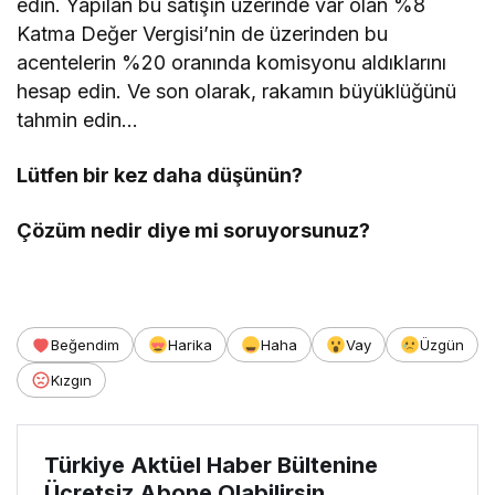
edin. Yapılan bu satışın üzerinde var olan %8
Katma Değer Vergisi’nin de üzerinden bu
acentelerin %20 oranında komisyonu aldıklarını
hesap edin. Ve son olarak, rakamın büyüklüğünü
tahmin edin…
Lütfen bir kez daha düşünün?
Çözüm nedir diye mi soruyorsunuz?
Beğendim
Harika
Haha
Vay
Üzgün
Kızgın
Türkiye Aktüel Haber Bültenine
Ücretsiz Abone Olabilirsin