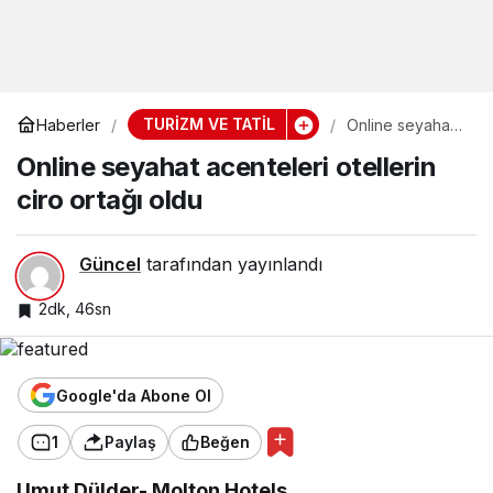
TURİZM VE TATİL
Haberler
Online seyahat
acenteleri
Online seyahat acenteleri otellerin
otellerin ciro
ortağı oldu
ciro ortağı oldu
Güncel
tarafından yayınlandı
2dk, 46sn
Google'da Abone Ol
1
Paylaş
Beğen
Umut Dülder- Molton Hotels