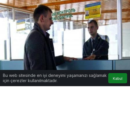
Bu web sitesinde en iyi deneyimi yaşamanızı sağlamak
Kabul
için çerezler kullanılmaktadır.
Google'da Abone Ol
0
Paylaş
Beğen
Ukrayna ile Rusya arasında yaşanan gerilim
sonrasında sıcak bir gelişme yaşandı. Ukrayna’nın