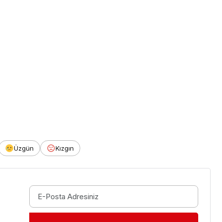
Üzgün
Kızgın