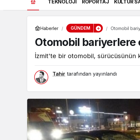
TEKNOLOJİ
RÖPORTAJ
KÜLTÜR S
GÜNDEM
Haberler
Otomobil bariye
Otomobil bariyerlere ç
İzmit'te bir otomobil, sürücüsünün 
Tahir
tarafından yayınlandı