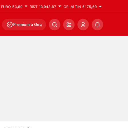
EURO
53,89
BIST
13.943,87
GR. ALTIN
6.175,69
Premium'a Geç