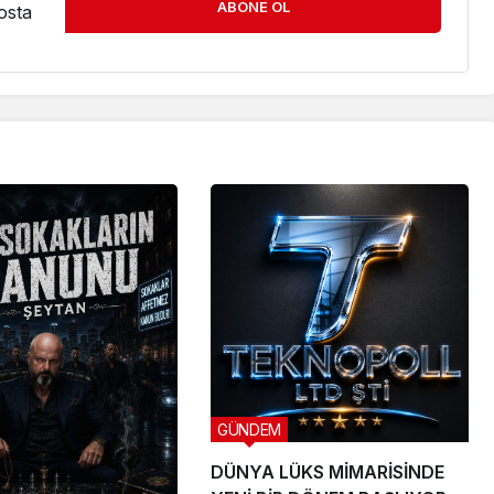
ABONE OL
osta
GÜNDEM
DÜNYA LÜKS MİMARİSİNDE