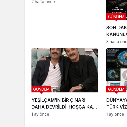
2 hafta önce
GÜNDEM
SON DAK
KANUNLA
SETE ÇIK
3 hafta ön
GÜNDEM
GÜNDEM
YEŞİLÇAM’IN BİR ÇINARI
DÜNYAY
DAHA DEVRİLDİ: HOŞÇA KAL
TÜRK Vİ
CANIM ARKADAŞIM KADİR
LTD. ŞTİ
1 ay önce
1 ay önce
İNANIR
SAHNEYE