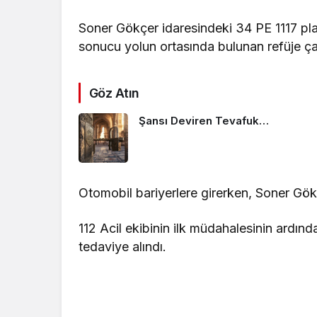
Soner Gökçer idaresindeki 34 PE 1117 pl
sonucu yolun ortasında bulunan refüje ça
Göz Atın
Şansı Deviren Tevafuk…
Otomobil bariyerlere girerken, Soner Gökç
112 Acil ekibinin ilk müdahalesinin ardınd
tedaviye alındı.