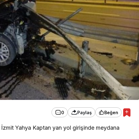
EKONOMİ
Konak Tel Çit, Tel Çit
Hesaplamada Yeni Bir
Yaklaşım
0
Paylaş
Beğen
 İzmit Yahya Kaptan yan yol girişinde meydana