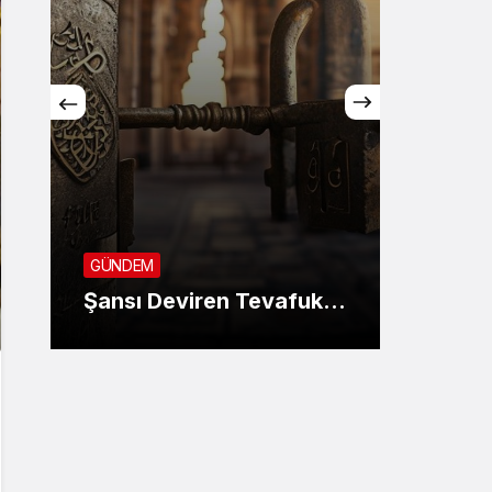
GÜNDE
SON 
GÜNDEM
KANU
Şansı Deviren Tevafuk…
AYIN