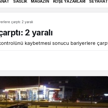
ANAT
SAĞLIK
MAGAZİN
KÖŞE YAZARLARI
SEYAHAT
rlere çarptı: 2 yaralı
arptı: 2 yaralı
kontrolünü kaybetmesi sonucu bariyerlere çarptı,