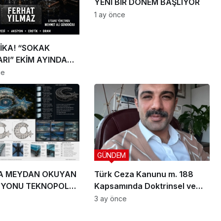
YENİ BİR DÖNEM BAŞLIYOR
1 ay önce
İKA! “SOKAK
RI” EKİM AYINDA
IYOR
ce
GÜNDEM
A MEYDAN OKUYAN
Türk Ceza Kanunu m. 188
ZYONU TEKNOPOLL
Kapsamında Doktrinsel ve
. ÜÇ DEV PROJEYLE
Yargısal İnceleme
3 ay önce
 ÇIKIYOR