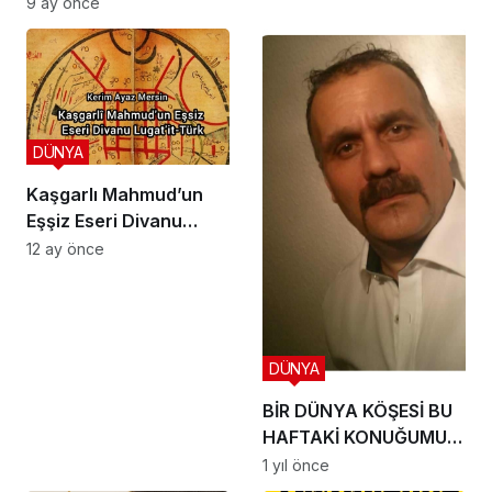
KIPÇAK
9 ay önce
DÜNYA
Kaşgarlı Mahmud’un
Eşşiz Eseri Divanu
Lugat’it-Türk’
12 ay önce
DÜNYA
BİR DÜNYA KÖŞESİ BU
HAFTAKİ KONUĞUMUZ
İLE SÖYLEŞİMİZ
1 yıl önce