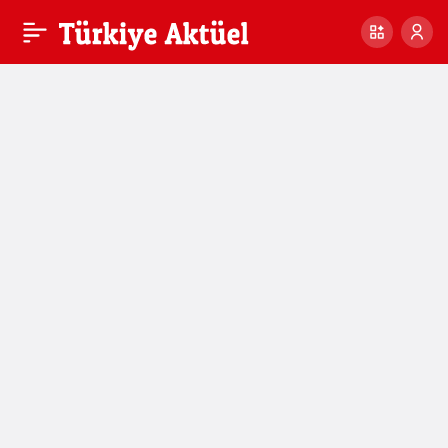
NATO Genel Sekreteri
0
Paylaş
Stoltenberg: Hiçbir
müttefik Türkiye kadar
saldırıya uğramadı