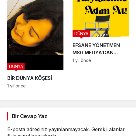
DÜNYA
EFSANE YÖNETMEN
MSG MEDYA’DAN
EFSUNLU BİR
1 yıl önce
DÜNYA
OYUNCULUK SERÜVENİ
BAŞLIYOR
BİR DÜNYA KÖŞESİ
1 yıl önce
Bir Cevap Yaz
E-posta adresiniz yayınlanmayacak.
Gerekli alanlar
*
ile işaretlenmişlerdir