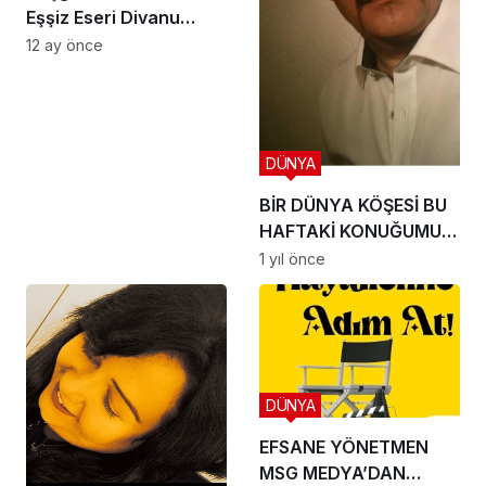
Eşşiz Eseri Divanu
Lugat’it-Türk’
12 ay önce
DÜNYA
BİR DÜNYA KÖŞESİ BU
HAFTAKİ KONUĞUMUZ
İLE SÖYLEŞİMİZ
1 yıl önce
DÜNYA
EFSANE YÖNETMEN
MSG MEDYA’DAN