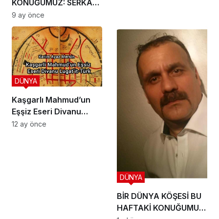
KONUĞUMUZ: SERKAN
KIPÇAK
9 ay önce
DÜNYA
Kaşgarlı Mahmud’un
Eşşiz Eseri Divanu
Lugat’it-Türk’
12 ay önce
DÜNYA
BİR DÜNYA KÖŞESİ BU
HAFTAKİ KONUĞUMUZ