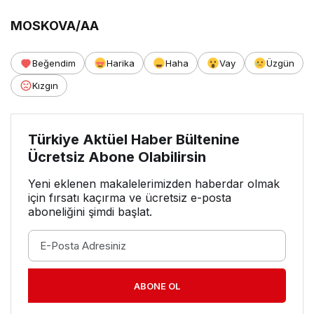
MOSKOVA/AA
Beğendim
Harika
Haha
Vay
Üzgün
Kızgın
Türkiye Aktüel Haber Bültenine
Ücretsiz Abone Olabilirsin
Yeni eklenen makalelerimizden haberdar olmak
için fırsatı kaçırma ve ücretsiz e-posta
aboneliğini şimdi başlat.
ABONE OL