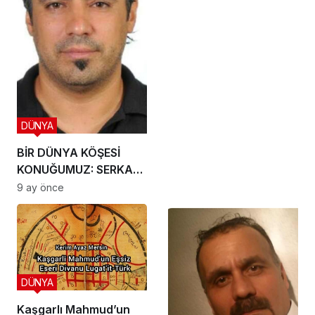
DÜNYA
BİR DÜNYA KÖŞESİ
KONUĞUMUZ: SERKAN
KIPÇAK
9 ay önce
DÜNYA
Kaşgarlı Mahmud’un