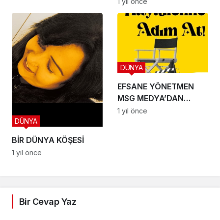
İLE SÖYLEŞİMİZ
1 yıl önce
DÜNYA
EFSANE YÖNETMEN
MSG MEDYA’DAN
EFSUNLU BİR
1 yıl önce
DÜNYA
OYUNCULUK SERÜVENİ
BAŞLIYOR
BİR DÜNYA KÖŞESİ
1 yıl önce
Bir Cevap Yaz