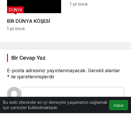
EFSUNLU BİR
1 yıl önce
DÜNYA
OYUNCULUK SERÜVENİ
BAŞLIYOR
BİR DÜNYA KÖŞESİ
1 yıl önce
Bir Cevap Yaz
E-posta adresiniz yayınlanmayacak.
Gerekli alanlar
*
ile işaretlenmişlerdir
Bu web sitesinde en iyi deneyimi yaşamanızı sağlamak
Kabul
için çerezler kullanılmaktadır.
Yorumunuz
*