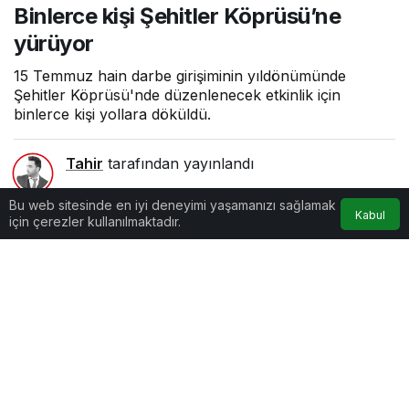
Binlerce kişi Şehitler Köprüsü’ne
yürüyor
15 Temmuz hain darbe girişiminin yıldönümünde
Şehitler Köprüsü'nde düzenlenecek etkinlik için
binlerce kişi yollara döküldü.
Tahir
tarafından yayınlandı
1dk, 5sn
Bu web sitesinde en iyi deneyimi yaşamanızı sağlamak
Kabul
için çerezler kullanılmaktadır.