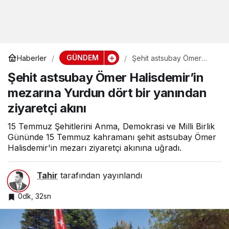
GÜNDEM
Haberler
Şehit astsubay Ömer
Halisdemir’in mezarına
Şehit astsubay Ömer Halisdemir’in
Yurdun dört bir yanından
ziyaretçi akını
mezarına Yurdun dört bir yanından
ziyaretçi akını
15 Temmuz Şehitlerini Anma, Demokrasi ve Milli Birlik
Gününde 15 Temmuz kahramanı şehit astsubay Ömer
Halisdemir'in mezarı ziyaretçi akınına uğradı.
Tahir
tarafından yayınlandı
0dk, 32sn