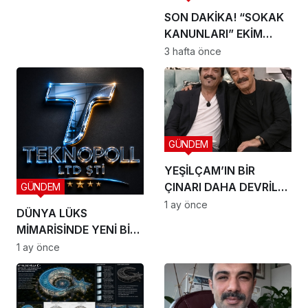
SON DAKİKA! “SOKAK
KANUNLARI” EKİM
AYINDA SETE ÇIKIYOR
3 hafta önce
GÜNDEM
YEŞİLÇAM’IN BİR
ÇINARI DAHA DEVRİLDİ:
GÜNDEM
HOŞÇA KAL CANIM
1 ay önce
DÜNYA LÜKS
ARKADAŞIM KADİR
MİMARİSİNDE YENİ BİR
İNANIR
DÖNEM BAŞLIYOR
1 ay önce