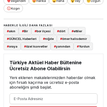
Beğendim
Harika
Haha
Vay
Üzgün
Kızgın
HABERLE ILGILI DAHA FAZLASI
#
akın
#
Bir
#
bor ilçesi
#
dört
#
ettiler
#
GÜNCEL Haberleri
#
niğde
#
ömer halisdemir
#
oraya
#
özel kuvvetler
#
yanından
#
Yurdun
Türkiye Aktüel Haber Bültenine
Ücretsiz Abone Olabilirsin
Yeni eklenen makalelerimizden haberdar olmak
için fırsatı kaçırma ve ücretsiz e-posta
aboneliğini şimdi başlat.