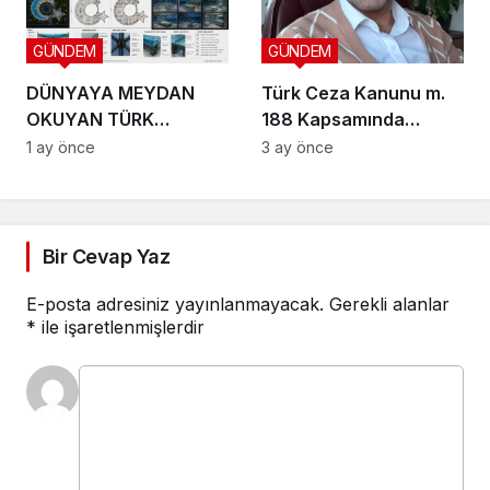
GÜNDEM
GÜNDEM
DÜNYAYA MEYDAN
Türk Ceza Kanunu m.
OKUYAN TÜRK
188 Kapsamında
VİZYONU TEKNOPOLL
Doktrinsel ve Yargısal
1 ay önce
3 ay önce
LTD. ŞTİ. ÜÇ DEV
İnceleme
PROJEYLE SAHNEYE
ÇIKIYOR
Bir Cevap Yaz
E-posta adresiniz yayınlanmayacak.
Gerekli alanlar
*
ile işaretlenmişlerdir