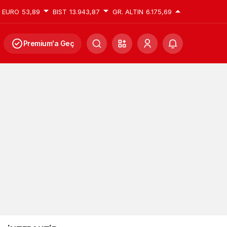
EURO
53,89
BIST
13.943,87
GR. ALTIN
6.175,69
Premium'a Geç