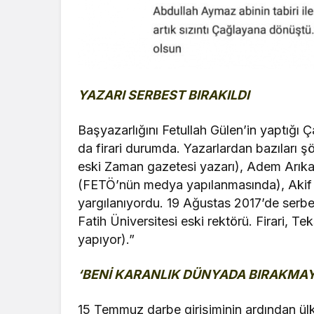
YAZARI SERBEST BIRAKILDI
Başyazarlığını Fetullah Gülen’in yaptığı 
da firari durumda. Yazarlardan bazıları ş
eski Zaman gazetesi yazarı), Adem Arıkanl
(FETÖ’nün medya yapılanmasında), Akif 
yargılanıyordu. 19 Ağustas 2017’de serbes
Fatih Üniversitesi eski rektörü. Firari, T
yapıyor).”
‘BENİ KARANLIK DÜNYADA BIRAKMA
15 Temmuz darbe girişiminin ardından ülke