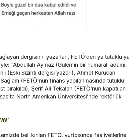
Çağlayan dergisinin yazarları, FETÖ’den ya tutuklu ya
öyle: “Abdullah Aymaz (Gülen’in bir numaralı adamı,
ı (Eski Sızıntı dergisi yazarı), Ahmet Kurucan
Sağlam (FETÖ’nün finans yapılanmasında tutuklu
t bırakıldı), Şerif Ali Tekalan (FETÖ’nün kapatılan
eksas’ta North Amerikan Üniversitesi’nde rektörlük
YIN
’
mizde beli kırılan FETÖ, yurtdışında faaliyetlerine