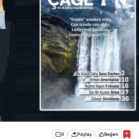
EKONOMİ
Konak Tel Çit, Tel Çit
Hesaplamada Yeni Bir
Yaklaşım
0
Paylaş
Beğen