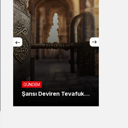
GÜNDE
SON 
GÜNDEM
KANU
Şansı Deviren Tevafuk…
AYIN