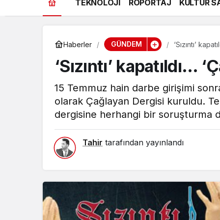
TEKNOLOJİ
RÖPORTAJ
KÜLTÜR S
GÜNDEM
Haberler
‘Sızıntı’ kapat
‘Sızıntı’ kapatıldı… ‘
15 Temmuz hain darbe girişimi sonrası
olarak Çağlayan Dergisi kuruldu. T
dergisine herhangi bir soruşturma 
Tahir
tarafından yayınlandı