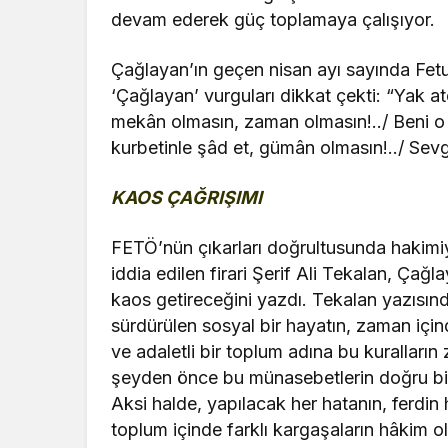
devam ederek güç toplamaya çalışıyor.
Çağlayan’ın geçen nisan ayı sayında Fetul
‘Çağlayan’ vurguları dikkat çekti: “Yak a
mekân olmasın, zaman olmasın!../ Beni o 
kurbetinle şâd et, gümân olmasın!../ Sevg
KAOS ÇAĞRIŞIMI
FETÖ’nün çıkarları doğrultusunda hakimiye
iddia edilen firari Şerif Ali Tekalan, Çağ
kaos getireceğini yazdı. Tekalan yazısınd
sürdürülen sosyal bir hayatın, zaman içind
ve adaletli bir toplum adına bu kurallar
şeyden önce bu münasebetlerin doğru bir
Aksi halde, yapılacak her hatanın, ferdi
toplum içinde farklı kargaşaların hâkim ol