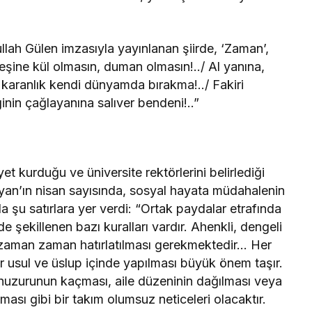
lah Gülen imzasıyla yayınlanan şiirde, ‘Zaman’,
teşine kül olmasın, duman olmasın!../ Al yanına,
karanlık kendi dünyamda bırakma!../ Fakiri
inin çağlayanına salıver bendeni!..”
t kurduğu ve üniversite rektörlerini belirlediği
layan’ın nisan sayısında, sosyal hayata müdahalenin
a şu satırlara yer verdi: “Ortak paydalar etrafında
e şekillenen bazı kuralları vardır. Ahenkli, dengeli
ın zaman zaman hatırlatılması gerekmektedir… Her
 usul ve üslup içinde yapılması büyük önem taşır.
n huzurunun kaçması, aile düzeninin dağılması veya
ması gibi bir takım olumsuz neticeleri olacaktır.