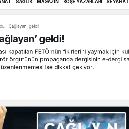
ANAT
SAĞLIK
MAGAZİN
KÖŞE YAZARLARI
SEYAHAT
ıldı… ‘Çağlayan’ geldi!
Çağlayan’ geldi!
 kapatılan FETÖ'nün fikirlerini yaymak için kulla
erör örgütünün propaganda dergisinin e-dergi s
düzenlenmemesi ise dikkat çekiyor.