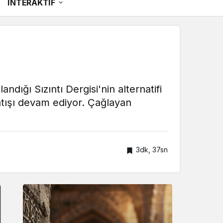
İNTERAKTİF
ndığı Sızıntı Dergisi'nin alternatifi
atışı devam ediyor. Çağlayan
3dk, 37sn