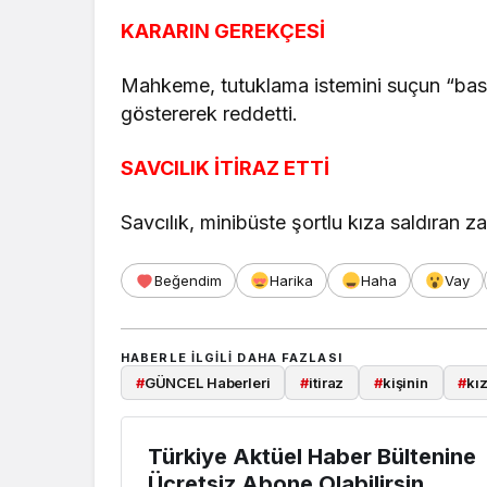
KARARIN GEREKÇESİ
Mahkeme, tutuklama istemini suçun “basi
göstererek reddetti.
SAVCILIK İTİRAZ ETTİ
Savcılık, minibüste şortlu kıza saldıran zan
Beğendim
Harika
Haha
Vay
HABERLE ILGILI DAHA FAZLASI
#
GÜNCEL Haberleri
#
itiraz
#
kişinin
#
kı
Türkiye Aktüel Haber Bültenine
Ücretsiz Abone Olabilirsin