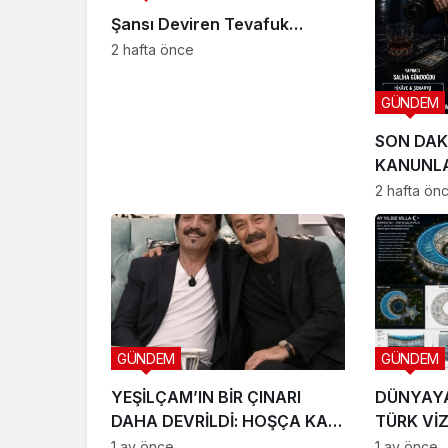
Şansı Deviren Tevafuk…
2 hafta önce
GÜNDEM
SON DAK
KANUNLA
SETE ÇIK
2 hafta ön
GÜNDEM
GÜNDEM
YEŞİLÇAM’IN BİR ÇINARI
DÜNYAY
DAHA DEVRİLDİ: HOŞÇA KAL
TÜRK Vİ
CANIM ARKADAŞIM KADİR
LTD. ŞTİ
1 ay önce
1 ay önce