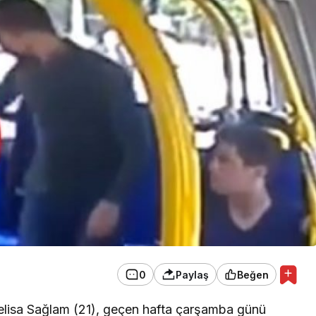
it, Tel Çit
GÜNDEM
a Yeni Bir
Şansı Deviren Tevafuk…
0
Paylaş
Beğen
Melisa Sağlam (21), geçen hafta çarşamba günü