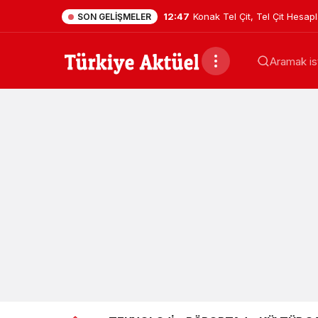
15:24
Şansı Deviren Tevafuk…
SON GELIŞMELER