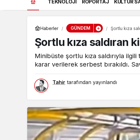
TEKNOLOJİ
RÖPORTAJ
KÜLTÜR S
GÜNDEM
Haberler
Şortlu kıza sal
Şortlu kıza saldıran k
Minibüste şortlu kıza saldırıyla il
karar verilerek serbest bırakıldı. Savc
Tahir
tarafından yayınlandı