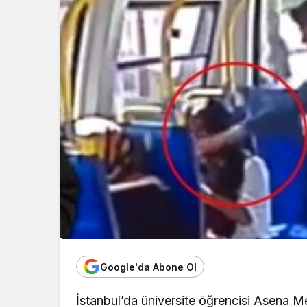
EKONOMİ
Konak Tel Ç
Hesaplamad
Yaklaşım
Google'da Abone Ol
İstanbul’da üniversite öğrencisi Asena 