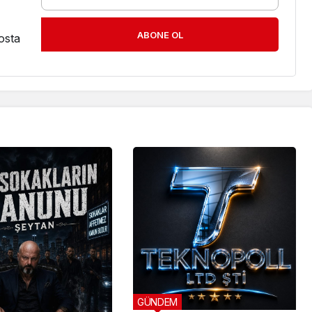
ABONE OL
osta
GÜNDEM