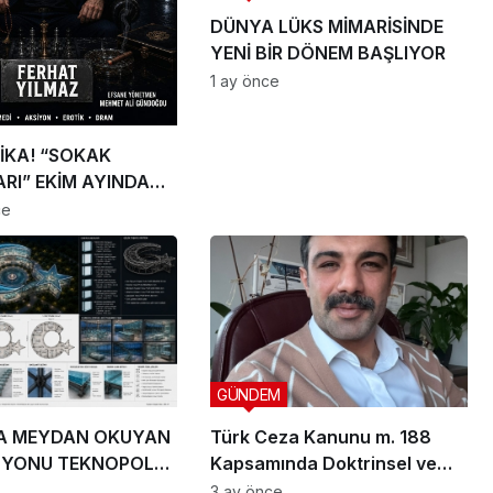
DÜNYA LÜKS MİMARİSİNDE
YENİ BİR DÖNEM BAŞLIYOR
1 ay önce
İKA! “SOKAK
RI” EKİM AYINDA
IYOR
ce
GÜNDEM
A MEYDAN OKUYAN
Türk Ceza Kanunu m. 188
ZYONU TEKNOPOLL
Kapsamında Doktrinsel ve
. ÜÇ DEV PROJEYLE
Yargısal İnceleme
3 ay önce