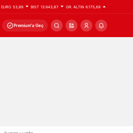
EURO
53,89
BIST
13.943,87
GR. ALTIN
6.175,69
Premium'a Geç