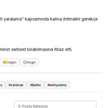
t yaralama” kapsamında kalma ihtimalini gerekçe
lının serbest bırakılmasına itiraz etti.
Üzgün
Kızgın
za
#
saldıran
#
Şortlu
#
tahliyesine