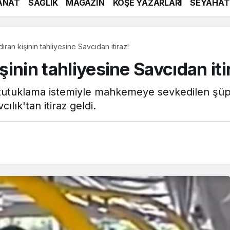
ANAT
SAĞLIK
MAGAZİN
KÖŞE YAZARLARI
SEYAHAT
dıran kişinin tahliyesine Savcıdan itiraz!
işinin tahliyesine Savcıdan iti
gili tutuklama istemiyle mahkemeye sevkedilen şü
ılık'tan itiraz geldi.