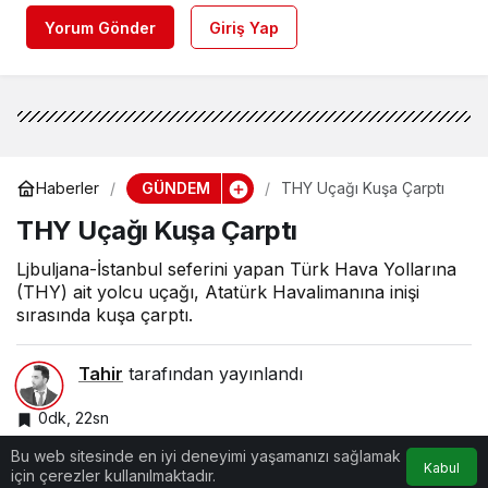
Yorum Gönder
Giriş Yap
GÜNDEM
Haberler
THY Uçağı Kuşa Çarptı
THY Uçağı Kuşa Çarptı
Ljbuljana-İstanbul seferini yapan Türk Hava Yollarına
(THY) ait yolcu uçağı, Atatürk Havalimanına inişi
sırasında kuşa çarptı.
Tahir
tarafından yayınlandı
0dk, 22sn
Bu web sitesinde en iyi deneyimi yaşamanızı sağlamak
Kabul
için çerezler kullanılmaktadır.