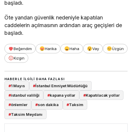
başladı.
Öte yandan güvenlik nedeniyle kapatılan
caddelerin açılmasının ardından araç geçişleri de
başladı.
Beğendim
Harika
Haha
Vay
Üzgün
Kızgın
HABERLE ILGILI DAHA FAZLASI
#
1 Mayıs
#
İstanbul Emniyet Müdürlüğü
#
istanbul valiliği
#
kapana yollar
#
Kapatılacak yollar
#
önlemler
#
son dakika
#
Taksim
#
Taksim Meydanı