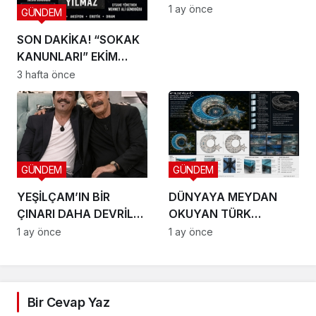
DÖNEM BAŞLIYOR
1 ay önce
GÜNDEM
SON DAKİKA! “SOKAK
KANUNLARI” EKİM
AYINDA SETE ÇIKIYOR
3 hafta önce
GÜNDEM
GÜNDEM
YEŞİLÇAM’IN BİR
DÜNYAYA MEYDAN
ÇINARI DAHA DEVRİLDİ:
OKUYAN TÜRK
HOŞÇA KAL CANIM
VİZYONU TEKNOPOLL
1 ay önce
1 ay önce
ARKADAŞIM KADİR
LTD. ŞTİ. ÜÇ DEV
İNANIR
PROJEYLE SAHNEYE
ÇIKIYOR
Bir Cevap Yaz