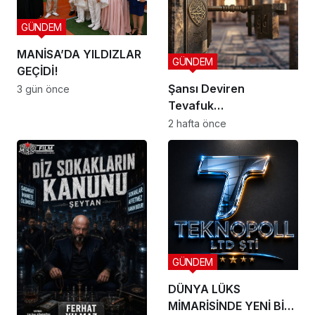
GÜNDEM
MANİSA’DA YILDIZLAR
GÜNDEM
GEÇİDİ!
Şansı Deviren
3 gün önce
Tevafuk…
2 hafta önce
GÜNDEM
DÜNYA LÜKS
MİMARİSİNDE YENİ BİR