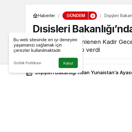
GÜNDEM
Haberler
Dışişleri Baka
Dışişleri Bakanlığı’n
Bu web sitesinde en iyi deneyimi
Ayasofya'da düzenlenen Kadir Gecesi 
yaşamanızı sağlamak için
açıklamayla cevap verdi
çerezler kullanılmaktadır.
Gizlilik Politikası
Kabul
Tahir
tarafından yayınlandı
Dışişleri Bakanlığı’ndan Yunaistan’a Aya