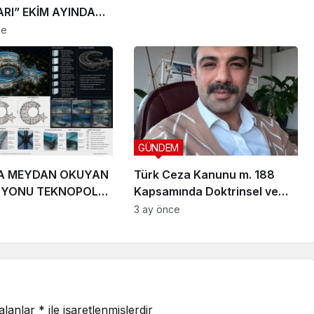
RI” EKİM AYINDA
IYOR
ce
GÜNDEM
A MEYDAN OKUYAN
Türk Ceza Kanunu m. 188
ZYONU TEKNOPOLL
Kapsamında Doktrinsel ve
. ÜÇ DEV PROJEYLE
Yargısal İnceleme
3 ay önce
 ÇIKIYOR
 alanlar
*
ile işaretlenmişlerdir