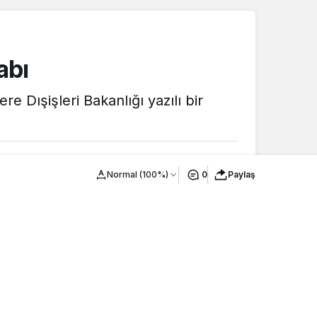
abı
e Dışişleri Bakanlığı yazılı bir
1dk, 6sn
Normal (100%)
0
Paylaş