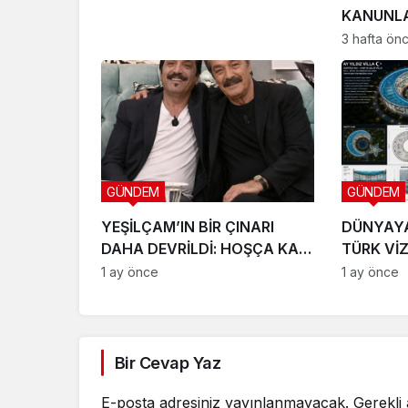
KANUNLA
SETE ÇIK
3 hafta ön
GÜNDEM
GÜNDEM
YEŞİLÇAM’IN BİR ÇINARI
DÜNYAY
DAHA DEVRİLDİ: HOŞÇA KAL
TÜRK Vİ
CANIM ARKADAŞIM KADİR
LTD. ŞTİ
1 ay önce
1 ay önce
İNANIR
SAHNEYE
Bir Cevap Yaz
E-posta adresiniz yayınlanmayacak.
Gerekli