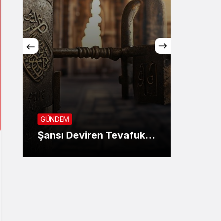
GÜNDE
SON 
GÜNDEM
KANU
Şansı Deviren Tevafuk…
AYIN