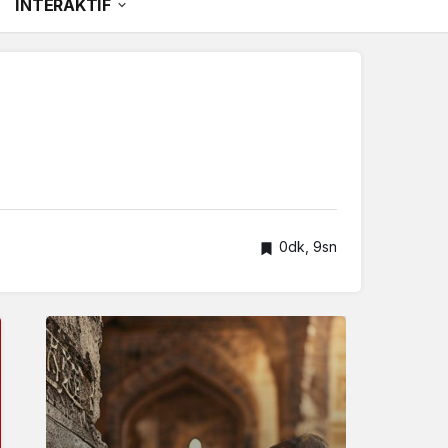
İNTERAKTİF
0dk, 9sn