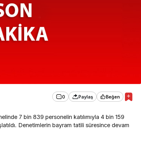
EKONOMİ
Konak Tel Çit, Tel Çit
Hesaplamada Yeni Bir
Yaklaşım
0
Paylaş
Beğen
linde 7 bin 839 personelin katılımıyla 4 bin 159
şlatıldı. Denetimlerin bayram tatili süresince devam