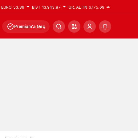
EURO
53,89
BIST
13.943,87
GR. ALTIN
6.175,69
Premium'a Geç