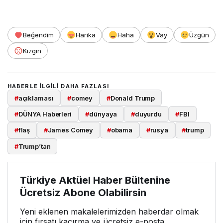
Beğendim
Harika
Haha
Vay
Üzgün
Kızgın
HABERLE ILGILI DAHA FAZLASI
#
açıklaması
#
comey
#
Donald Trump
#
DÜNYA Haberleri
#
dünyaya
#
duyurdu
#
FBI
#
flaş
#
James Comey
#
obama
#
rusya
#
trump
#
Trump’tan
Türkiye Aktüel Haber Bültenine
Ücretsiz Abone Olabilirsin
Yeni eklenen makalelerimizden haberdar olmak
için fırsatı kaçırma ve ücretsiz e-posta