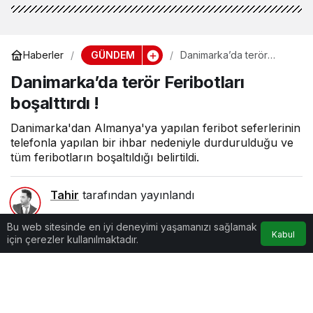
GÜNDEM
Haberler
Danimarka’da terör
Feribotları boşalttırdı !
Danimarka’da terör Feribotları
boşalttırdı !
Danimarka'dan Almanya'ya yapılan feribot seferlerinin
telefonla yapılan bir ihbar nedeniyle durdurulduğu ve
tüm feribotların boşaltıldığı belirtildi.
Tahir
tarafından yayınlandı
0dk, 20sn
Bu web sitesinde en iyi deneyimi yaşamanızı sağlamak
Kabul
için çerezler kullanılmaktadır.