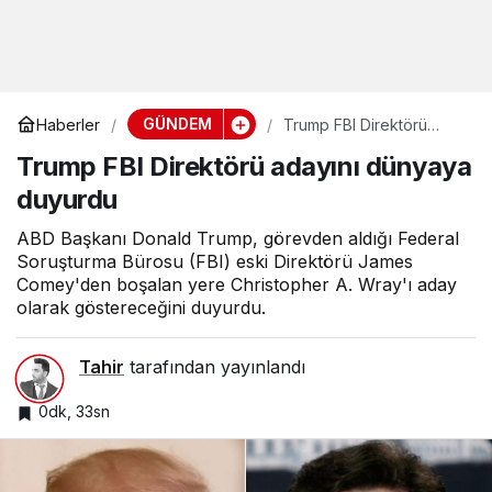
GÜNDEM
Haberler
Trump FBI Direktörü
adayını dünyaya
Trump FBI Direktörü adayını dünyaya
duyurdu
duyurdu
ABD Başkanı Donald Trump, görevden aldığı Federal
Soruşturma Bürosu (FBI) eski Direktörü James
Comey'den boşalan yere Christopher A. Wray'ı aday
olarak göstereceğini duyurdu.
Tahir
tarafından yayınlandı
0dk, 33sn