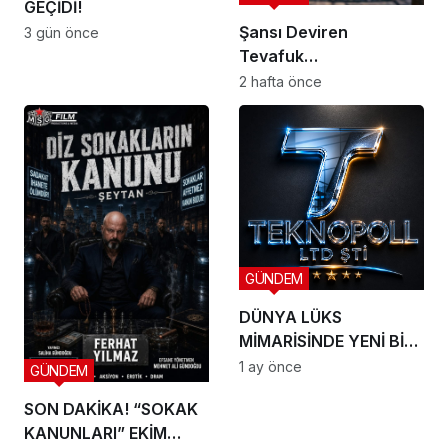
GEÇİDİ!
Şansı Deviren
3 gün önce
Tevafuk…
2 hafta önce
GÜNDEM
DÜNYA LÜKS
MİMARİSİNDE YENİ BİR
DÖNEM BAŞLIYOR
1 ay önce
GÜNDEM
SON DAKİKA! “SOKAK
KANUNLARI” EKİM