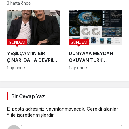
AYINDA SETE ÇIKIYOR
3 hafta önce
GÜNDEM
GÜNDEM
YEŞİLÇAM’IN BİR
DÜNYAYA MEYDAN
ÇINARI DAHA DEVRİLDİ:
OKUYAN TÜRK
HOŞÇA KAL CANIM
VİZYONU TEKNOPOLL
1 ay önce
1 ay önce
ARKADAŞIM KADİR
LTD. ŞTİ. ÜÇ DEV
İNANIR
PROJEYLE SAHNEYE
ÇIKIYOR
Bir Cevap Yaz
E-posta adresiniz yayınlanmayacak.
Gerekli alanlar
*
ile işaretlenmişlerdir