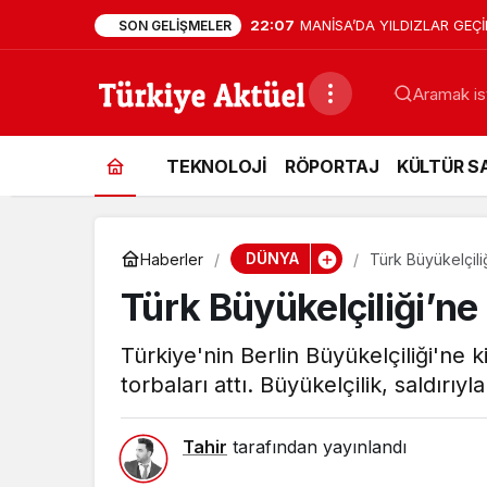
22:07
MANİSA’DA YILDIZLAR GEÇİD
SON GELIŞMELER
TEKNOLOJİ
RÖPORTAJ
KÜLTÜR S
DÜNYA
Haberler
Türk Büyükelçiliğ
Türk Büyükelçiliği’ne 
Türkiye'nin Berlin Büyükelçiliği'ne k
torbaları attı. Büyükelçilik, saldırıy
Tahir
tarafından yayınlandı