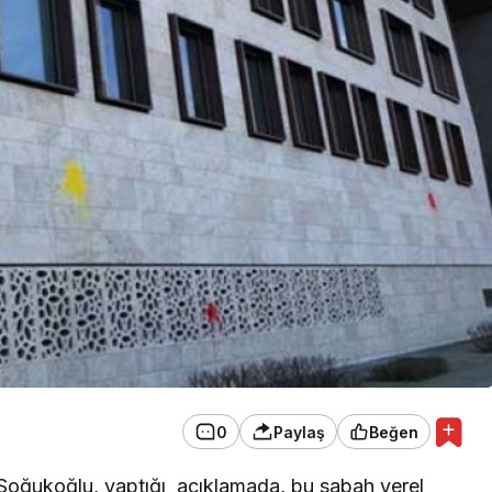
EKONOMİ
Konak Tel Çit, Tel Çit
A YILDIZLAR
Hesaplamada Yeni Bir
Yaklaşım
0
Paylaş
Beğen
k Soğukoğlu, yaptığı açıklamada, bu sabah yerel