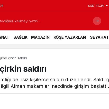
İ!
USD
47,34
ANAT
SAĞLIK
MAGAZİN
KÖŞE YAZARLARI
SEYAHAT
i’ne çirkin saldırı
çirkin saldırı
imliği belirsiz kişilerce saldırı düzenlendi. Saldı
la ilgili Alman makamları nezdinde girişim başlattı.