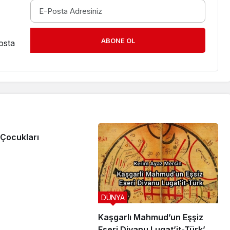
ABONE OL
osta
Çocukları
DÜNYA
Kaşgarlı Mahmud’un Eşşiz
Eseri Divanu Lugat’it-Türk’