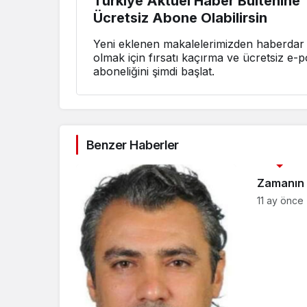
Türkiye Aktüel Haber Bültenine
Ücretsiz Abone Olabilirsin
Yeni eklenen makalelerimizden haberdar
olmak için fırsatı kaçırma ve ücretsiz e-p
aboneliğini şimdi başlat.
Benzer Haberler
3. SAYFA
Zamanın 
11 ay önce