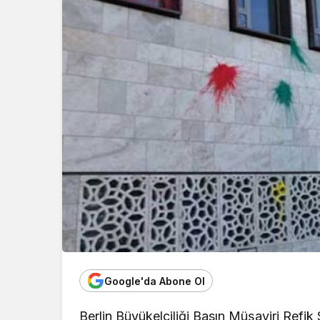
GÜNDEM
MANİSA’D
GEÇİDİ!
Google'da Abone Ol
Berlin Büyükelçiliği Basın Müşaviri Refi