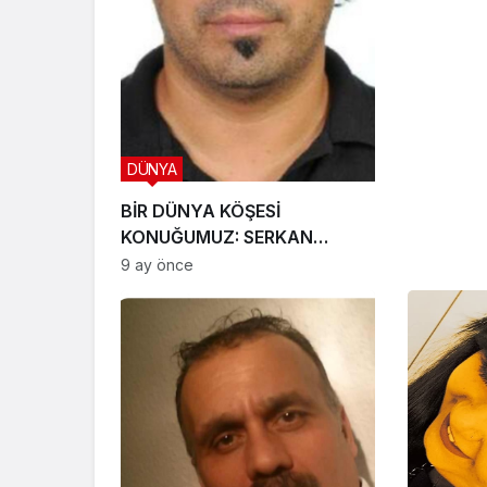
DÜNYA
BİR DÜNYA KÖŞESİ
KONUĞUMUZ: SERKAN
KIPÇAK
9 ay önce