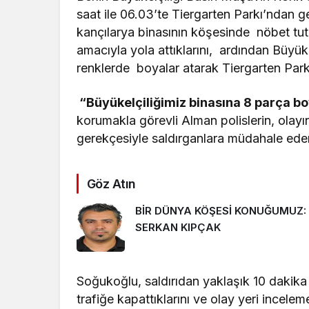
saat ile 06.03’te Tiergarten Parkı’ndan ge
kançılarya binasının köşesinde nöbet tut
amacıyla yola attıklarını, ardından Büyüke
renklerde boyalar atarak Tiergarten Parkı 
“Büyükelçiliğimiz binasına 8 parça boy
korumakla görevli Alman polislerin, olay
gerekçesiyle saldırganlara müdahale edeme
Göz Atın
BİR DÜNYA KÖŞESİ KONUĞUMUZ:
SERKAN KIPÇAK
Soğukoğlu, saldırıdan yaklaşık 10 dakika 
trafiğe kapattıklarını ve olay yeri incelem