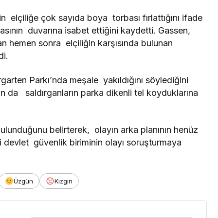
 elçiliğe çok sayıda boya torbası fırlattığını ifade
asının duvarına isabet ettiğini kaydetti. Gassen,
dan hemen sonra elçiliğin karşısında bulunan
di.
rgarten Parkı’nda meşale yakıldığını söylediğini
nın da saldırganların parka dikenli tel koyduklarına
 bulunduğunu belirterek, olayın arka planının henüz
ki devlet güvenlik biriminin olayı soruşturmaya
Üzgün
Kızgın