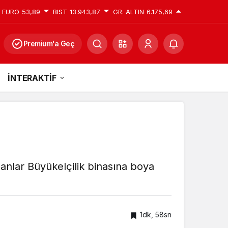
EURO
53,89
BIST
13.943,87
GR. ALTIN
6.175,69
Premium'a Geç
İNTERAKTİF
rganlar Büyükelçilik binasına boya
1dk, 58sn