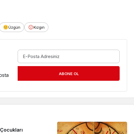
Üzgün
Kızgın
ABONE OL
osta
Çocukları