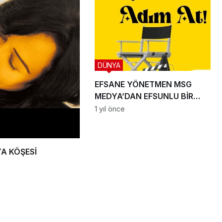
DÜNYA
EFSANE YÖNETMEN MSG
MEDYA’DAN EFSUNLU BİR
OYUNCULUK SERÜVENİ
1 yıl önce
BAŞLIYOR
YA KÖŞESİ