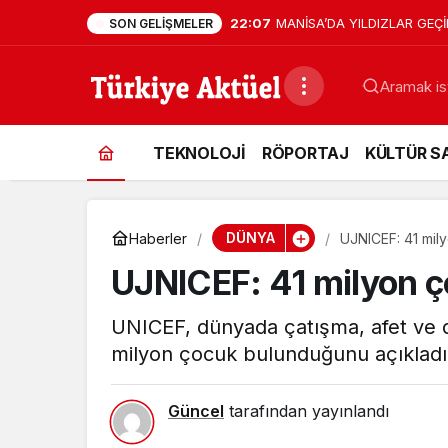
22:07
MANİSA’DA YILDIZLAR GEÇİD
SON GELIŞMELER
TEKNOLOJİ
RÖPORTAJ
KÜLTÜR S
DÜNYA
Haberler
UJNICEF: 41 mil
UJNICEF: 41 milyon 
UNICEF, dünyada çatışma, afet ve 
milyon çocuk bulunduğunu açıkladı.
Güncel
tarafından yayınlandı