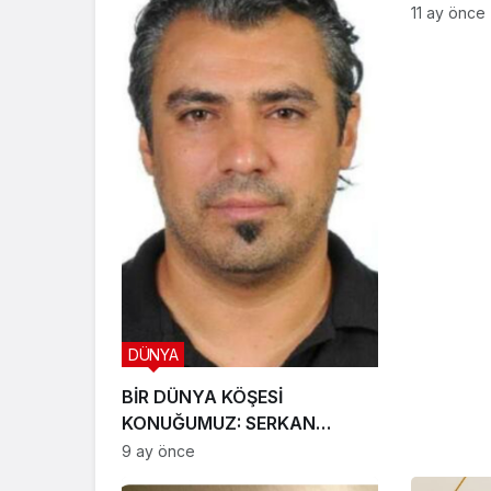
11 ay önce
DÜNYA
BİR DÜNYA KÖŞESİ
KONUĞUMUZ: SERKAN
KIPÇAK
9 ay önce