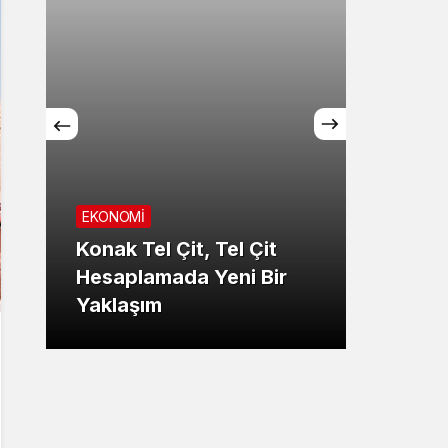
EKONOMİ
Konak Tel Çit, Tel Çit
GÜNDE
Hesaplamada Yeni Bir
Yaklaşım
Şansı