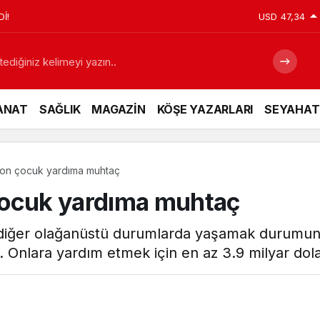
İ!
USD
47,34
ANAT
SAĞLIK
MAGAZİN
KÖŞE YAZARLARI
SEYAHAT
yon çocuk yardıma muhtaç
çocuk yardıma muhtaç
diğer olağanüstü durumlarda yaşamak durumund
 Onlara yardım etmek için en az 3.9 milyar dola