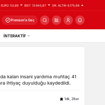
EURO
53,89
BIST
13.943,87
GR. ALTIN
6.175,69
Premium'a Geç
İNTERAKTİF
a kalan insani yardıma muhtaç 41
ra ihtiyaç duyulduğu kaydedildi.
1dk, 28sn