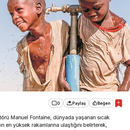
GÜNDEM
MANİSA’DA YILDIZLAR
GEÇİDİ!
0
Paylaş
Beğen
törü Manuel Fontaine, dünyada yaşanan sıcak
lın en yüksek rakamlarına ulaştığını belirterek,