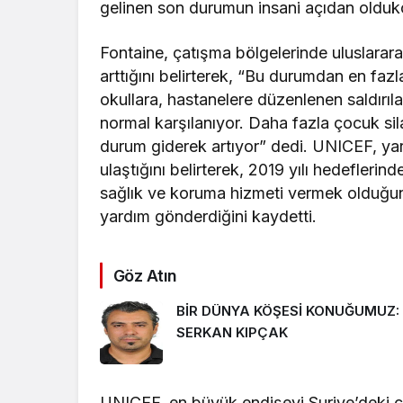
gelinen son durumun insani açıdan oldukç
Fontaine, çatışma bölgelerinde uluslararası
arttığını belirterek, “Bu durumdan en faz
okullara, hastanelere düzenlenen saldırıla
normal karşılanıyor. Daha fazla çocuk sil
durum giderek artıyor” dedi. UNICEF, ya
ulaştığını belirterek, 2019 yılı hedefleri
sağlık ve koruma hizmeti vermek olduğun
yardım gönderdiğini kaydetti.
Göz Atın
BİR DÜNYA KÖŞESİ KONUĞUMUZ:
SERKAN KIPÇAK
UNICEF, en büyük endişeyi Suriye’deki ço