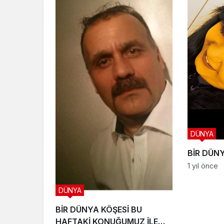
DÜNYA
BİR DÜN
1 yıl önce
DÜNYA
BİR DÜNYA KÖŞESİ BU
HAFTAKİ KONUĞUMUZ İLE