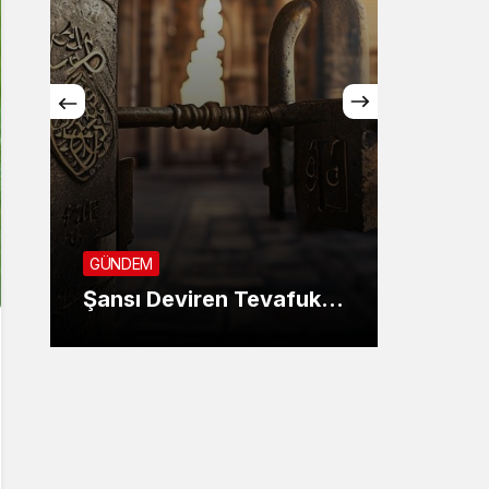
GÜNDE
SON 
GÜNDEM
KANU
Şansı Deviren Tevafuk…
AYIN