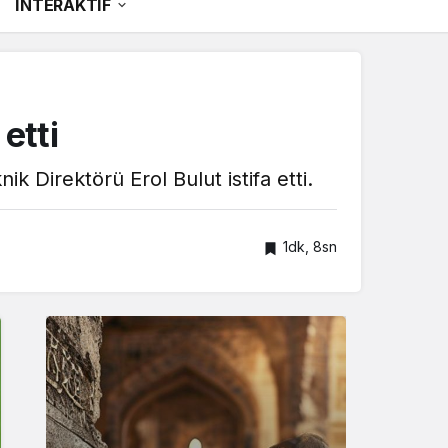
İNTERAKTİF
etti
k Direktörü Erol Bulut istifa etti.
1dk, 8sn