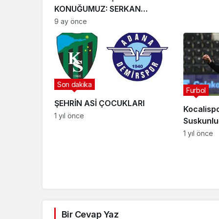
KONUĞUMUZ: SERKAN
KIPÇAK
9 ay önce
Son dakika
Furbol
ŞEHRİN ASİ ÇOCUKLARI
Kocalisp
1 yıl önce
Suskunlu
1 yıl önce
Bir Cevap Yaz