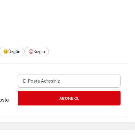
Üzgün
Kızgın
ABONE OL
osta