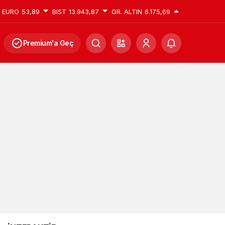
EURO
53,89
BIST
13.943,87
GR. ALTIN
6.175,69
Premium'a Geç