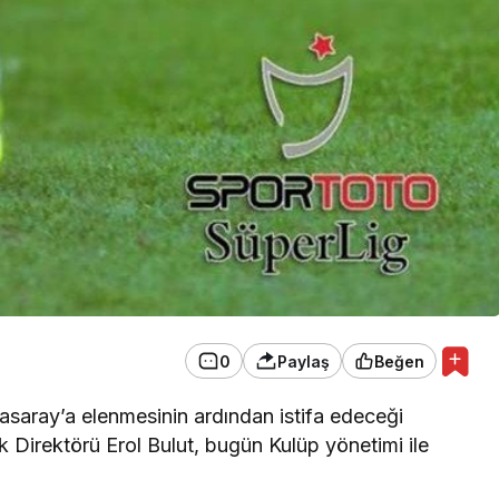
EKONOMİ
Konak Tel Çit, Tel Çit
Hesaplamada Yeni Bir
Yaklaşım
0
Paylaş
Beğen
tasaray’a elenmesinin ardından istifa edeceği
k Direktörü Erol Bulut, bugün Kulüp yönetimi ile