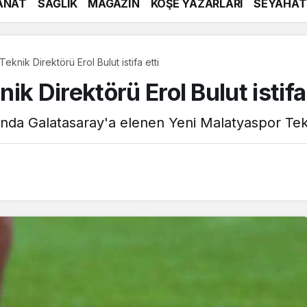
ANAT
SAĞLIK
MAGAZİN
KÖŞE YAZARLARI
SEYAHAT
eknik Direktörü Erol Bulut istifa etti
k Direktörü Erol Bulut istifa 
ında Galatasaray'a elenen Yeni Malatyaspor Tekni