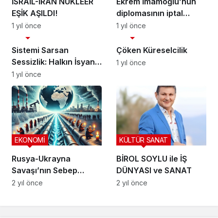
İSRAİL-İRAN NÜKLEER
Ekrem İmamoğlu’nun
EŞİK AŞILDI!
diplomasının iptal
edilmesi sonrası süreç
1 yıl önce
1 yıl önce
SİYASET
SİYASET
nasıl işleyecek?
Sistemi Sarsan
Çöken Küreselcilik
Sessizlik: Halkın İsyanı
1 yıl önce
Geri Sayımda
1 yıl önce
EKONOMİ
KÜLTÜR SANAT
Rusya-Ukrayna
BİROL SOYLU ile İŞ
Savaşı’nın Sebep
DÜNYASI ve SANAT
Olduğu Enerji Krizi
2 yıl önce
2 yıl önce