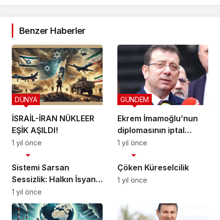
Benzer Haberler
DÜNYA
GÜNDEM
İSRAİL-İRAN NÜKLEER
Ekrem İmamoğlu’nun
EŞİK AŞILDI!
diplomasının iptal
edilmesi sonrası süreç
1 yıl önce
1 yıl önce
SİYASET
SİYASET
nasıl işleyecek?
Sistemi Sarsan
Çöken Küreselcilik
Sessizlik: Halkın İsyanı
1 yıl önce
Geri Sayımda
1 yıl önce