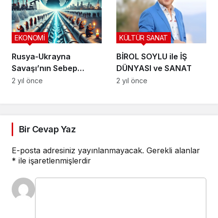
EKONOMİ
KÜLTÜR SANAT
Rusya-Ukrayna
BİROL SOYLU ile İŞ
Savaşı’nın Sebep
DÜNYASI ve SANAT
Olduğu Enerji Krizi
2 yıl önce
2 yıl önce
Bir Cevap Yaz
E-posta adresiniz yayınlanmayacak.
Gerekli alanlar
*
ile işaretlenmişlerdir