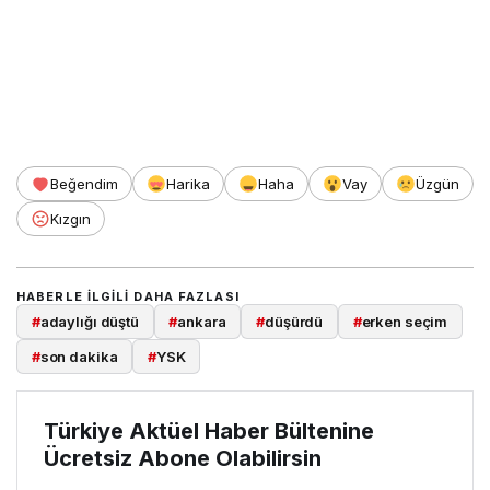
Beğendim
Harika
Haha
Vay
Üzgün
Kızgın
HABERLE ILGILI DAHA FAZLASI
#
adaylığı düştü
#
ankara
#
düşürdü
#
erken seçim
#
son dakika
#
YSK
Türkiye Aktüel Haber Bültenine
Ücretsiz Abone Olabilirsin