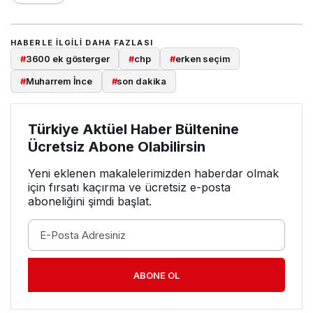
HABERLE ILGILI DAHA FAZLASI
#
3600 ek gösterger
#
chp
#
erken seçim
#
Muharrem İnce
#
son dakika
Türkiye Aktüel Haber Bültenine
Ücretsiz Abone Olabilirsin
Yeni eklenen makalelerimizden haberdar olmak
için fırsatı kaçırma ve ücretsiz e-posta
aboneliğini şimdi başlat.
ABONE OL