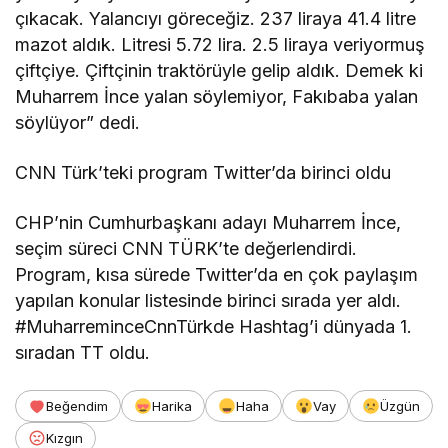
çıkacak. Yalancıyı göreceğiz. 237 liraya 41.4 litre
mazot aldık. Litresi 5.72 lira. 2.5 liraya veriyormuş
çiftçiye. Çiftçinin traktörüyle gelip aldık. Demek ki
Muharrem İnce yalan söylemiyor, Fakıbaba yalan
söylüyor” dedi.
CNN Türk’teki program Twitter’da birinci oldu
CHP’nin Cumhurbaşkanı adayı Muharrem İnce,
seçim süreci CNN TÜRK’te değerlendirdi.
Program, kısa sürede Twitter’da en çok paylaşım
yapılan konular listesinde birinci sırada yer aldı.
#MuharreminceCnnTürkde Hashtag’i dünyada 1.
sıradan TT oldu.
Beğendim
Harika
Haha
Vay
Üzgün
Kızgın