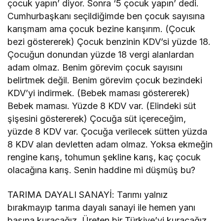
çocuk yapın’ diyor. Sonra ‘5 çocuk yapın’ dedi.
Cumhurbaşkanı seçildiğimde ben çocuk sayısına
karışmam ama çocuk bezine karışırım. (Çocuk
bezi göstererek) Çocuk benzinin KDV’si yüzde 18.
Çocuğun donundan yüzde 18 vergi alanlardan
adam olmaz. Benim görevim çocuk sayısını
belirtmek değil. Benim görevim çocuk bezindeki
KDV’yi indirmek. (Bebek maması göstererek)
Bebek maması. Yüzde 8 KDV var. (Elindeki süt
şişesini göstererek) Çocuğa süt içereceğim,
yüzde 8 KDV var. Çocuğa verilecek sütten yüzda
8 KDV alan devletten adam olmaz. Yoksa ekmeğin
rengine karış, tohumun şekline karış, kaç çocuk
olacağına karış. Senin haddine mi düşmüş bu?
TARIMA DAYALI SANAYİ: Tarımı yalnız
bırakmayıp tarıma dayalı sanayi ile hemen yanı
başına kuracağız. Üreten bir Türkiye’yi kuracağız.