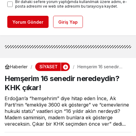
Bir dahaki sefere yorum yaptığımda kullanılmak üzere adımı, e-
posta adresimi ve web site adresimi bu tarayıcıya kaydet.
Yorum Gönder
Giriş Yap
SİYASET
Haberler
Hemşerim 16 senedir
neredeydin? KHK çıkar!
Hemşerim 16 senedir neredeydin?
KHK çıkar!
Erdoğan’a “hemşehrim” diye hitap eden İnce, Ak
Parti’nin “emekliye 3600 ek gösterge” ve “cemevlerine
hukuki statü” vaatleri için “16 yıldır aklın nerdeydi?
Madem samimisin, madem bunlara ek gösterge
vereceksin. Çıkar bir KHK seçimden önce ver” dedi...