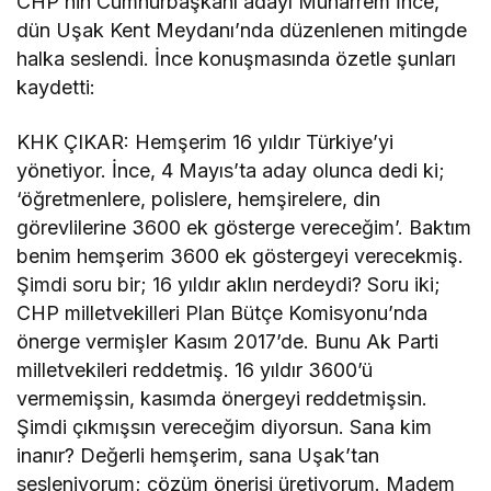
CHP’nin Cumhurbaşkanı adayı Muharrem İnce,
dün Uşak Kent Meydanı’nda düzenlenen mitingde
halka seslendi. İnce konuşmasında özetle şunları
kaydetti:
KHK ÇIKAR: Hemşerim 16 yıldır Türkiye’yi
yönetiyor. İnce, 4 Mayıs’ta aday olunca dedi ki;
‘öğretmenlere, polislere, hemşirelere, din
görevlilerine 3600 ek gösterge vereceğim’. Baktım
benim hemşerim 3600 ek göstergeyi verecekmiş.
Şimdi soru bir; 16 yıldır aklın nerdeydi? Soru iki;
CHP milletvekilleri Plan Bütçe Komisyonu’nda
önerge vermişler Kasım 2017’de. Bunu Ak Parti
milletvekileri reddetmiş. 16 yıldır 3600’ü
vermemişsin, kasımda önergeyi reddetmişsin.
Şimdi çıkmışsın vereceğim diyorsun. Sana kim
inanır? Değerli hemşerim, sana Uşak’tan
sesleniyorum; çözüm önerisi üretiyorum. Madem