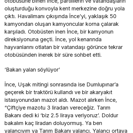
otobüsüne binen İnce, partililerin ve vatandaşların
oluşturduğu konvoyla kent merkezine doğru yola
çıktı. Havalimanı çıkışında İnce’yi, yaklaşık 50
kamyondan oluşan kamyoncular korna çalarak
karşıladı. Otobüsten inen İnce, bir kamyonun
direksiyonuna geçti. İnce, yol kenarında
hayvanlarını otlatan bir vatandaşı görünce tekrar
otobüsünden inerek bir süre sohbet etti.
‘Bakan yalan söylüyor’
İnce, Uşak mitingi sonrasında ise Dumlupınar’a
geçerek bir traktörü kullandı ve bir akaryakıt
istasyonundan mazot aldı. Mazot alırken İnce,
“Çiftçiye mazotu 3 liradan vereceğiz. Tarım
Bakanı dedi ki ‘biz 2.5 liraya veriyoruz’. Doldur
bakalım kaç liradan doluyormuş. Ya ben
yalancıyım ya Tarım Bakanı yalancı. Yalancı ortaya